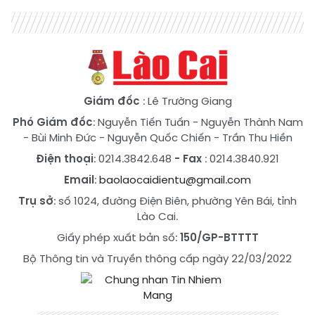
Giám đốc
: Lê Trường Giang
Phó Giám đốc
:
Nguyễn Tiến Tuấn
-
Nguyễn Thành Nam
-
Bùi Minh Đức
-
Nguyễn Quốc Chiến
-
Trần Thu Hiền
Điện thoại
: 0214.3842.648
- Fax
: 0214.3840.921
Email
:
baolaocaidientu@gmail.com
Trụ sở
: số 1024, đường Điện Biên, phường Yên Bái, tỉnh
Lào Cai.
Giấy phép xuất bản số:
150/GP-BTTTT
Bộ Thông tin và Truyền thông cấp ngày 22/03/2022