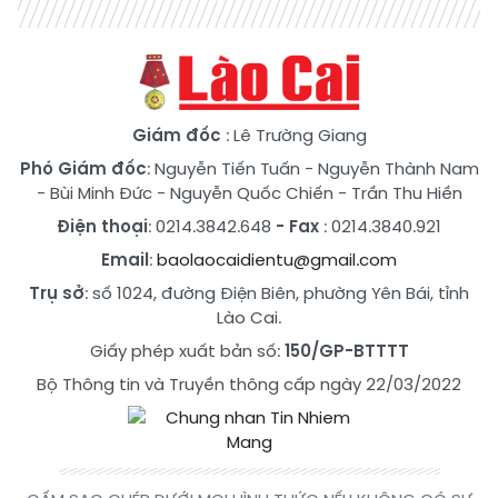
Giám đốc
: Lê Trường Giang
Phó Giám đốc
:
Nguyễn Tiến Tuấn
-
Nguyễn Thành Nam
-
Bùi Minh Đức
-
Nguyễn Quốc Chiến
-
Trần Thu Hiền
Điện thoại
: 0214.3842.648
- Fax
: 0214.3840.921
Email
:
baolaocaidientu@gmail.com
Trụ sở
: số 1024, đường Điện Biên, phường Yên Bái, tỉnh
Lào Cai.
Giấy phép xuất bản số:
150/GP-BTTTT
Bộ Thông tin và Truyền thông cấp ngày 22/03/2022