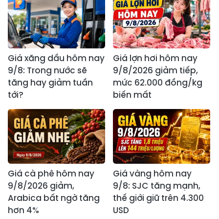
Giá xăng dầu hôm nay
Giá lợn hơi hôm nay
9/8: Trong nước sẽ
9/8/2026 giảm tiếp,
tăng hay giảm tuần
mức 62.000 đồng/kg
tới?
biến mất
Giá cà phê hôm nay
Giá vàng hôm nay
9/8/2026 giảm,
9/8: SJC tăng mạnh,
Arabica bất ngờ tăng
thế giới giữ trên 4.300
hơn 4%
USD