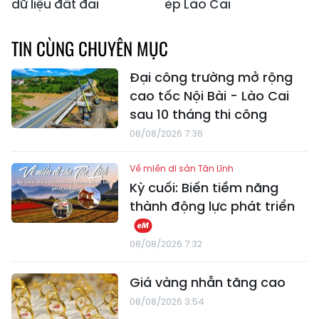
dữ liệu đất đai
ép Lào Cai
TIN CÙNG CHUYÊN MỤC
Đại công trường mở rộng
cao tốc Nội Bài - Lào Cai
sau 10 tháng thi công
08/08/2026 7:36
Về miền di sản Tân Lĩnh
Kỳ cuối: Biến tiềm năng
thành động lực phát triển
08/08/2026 7:32
Giá vàng nhẫn tăng cao
08/08/2026 3:54