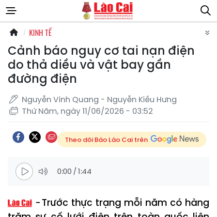
KINH TẾ
Cảnh báo nguy cơ tai nạn điện
do thả diều và vật bay gần
đường điện
Nguyễn Vinh Quang - Nguyễn Kiều Hưng
Thứ Năm, ngày 11/06/2026 - 03:52
Theo dõi Báo Lào Cai trên
0:00
/
1:44
Trước thực trạng mỗi năm có hàng
trăm sự cố lưới điện trên toàn quốc liên