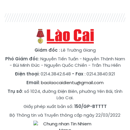
Giám đốc
: Lê Trường Giang
Phó Giám đốc
:
Nguyễn Tiến Tuấn
-
Nguyễn Thành Nam
-
Bùi Minh Đức
-
Nguyễn Quốc Chiến
-
Trần Thu Hiền
Điện thoại
: 0214.3842.648
- Fax
: 0214.3840.921
Email
:
baolaocaidientu@gmail.com
Trụ sở
: số 1024, đường Điện Biên, phường Yên Bái, tỉnh
Lào Cai.
Giấy phép xuất bản số:
150/GP-BTTTT
Bộ Thông tin và Truyền thông cấp ngày 22/03/2022