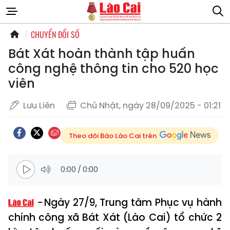
CHUYỂN ĐỔI SỐ
Bát Xát hoàn thành tập huấn
công nghệ thông tin cho 520 học
viên
Lưu Liên
Chủ Nhật, ngày 28/09/2025 - 01:21
Theo dõi Báo Lào Cai trên
0:00
/
0:00
Ngày 27/9, Trung tâm Phục vụ hành
chính công xã Bát Xát (Lào Cai) tổ chức 2