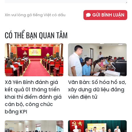
GỬI BÌNH LUẬN
Xin vui lòng gõ tiếng Việt có dấu
CÓ THỂ BẠN QUAN TÂM
Xã Yên Bình đánh giá
Văn Bàn: Số hóa hồ sơ,
kết quả 01 tháng triển
xây dựng dữ liệu đảng
khai thí điểm đánh giá
viên điện tử
cán bộ, công chức
bằng KPI