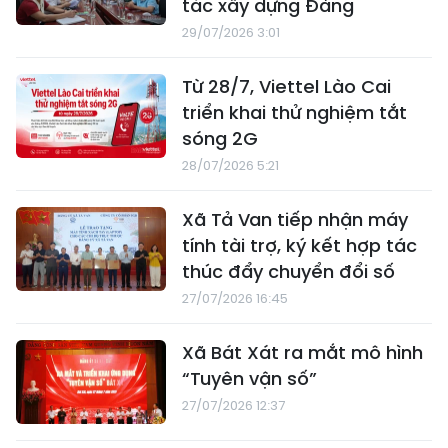
tác xây dựng Đảng
29/07/2026 3:01
Từ 28/7, Viettel Lào Cai
triển khai thử nghiệm tắt
sóng 2G
28/07/2026 5:21
Xã Tả Van tiếp nhận máy
tính tài trợ, ký kết hợp tác
thúc đẩy chuyển đổi số
27/07/2026 16:45
Xã Bát Xát ra mắt mô hình
“Tuyên vận số”
27/07/2026 12:37