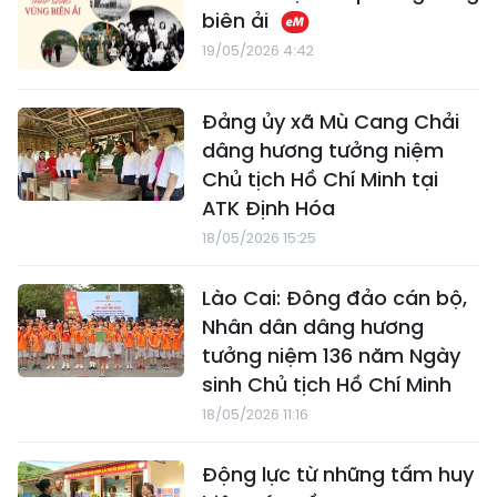
biên ải
19/05/2026 4:42
Đảng ủy xã Mù Cang Chải
dâng hương tưởng niệm
Chủ tịch Hồ Chí Minh tại
ATK Định Hóa
18/05/2026 15:25
Lào Cai: Đông đảo cán bộ,
Nhân dân dâng hương
tưởng niệm 136 năm Ngày
sinh Chủ tịch Hồ Chí Minh
18/05/2026 11:16
Động lực từ những tấm huy