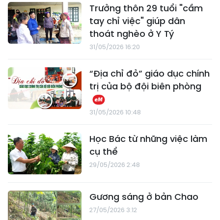
Trưởng thôn 29 tuổi "cầm
tay chỉ việc" giúp dân
thoát nghèo ở Y Tý
31/05/2026 16:20
“Địa chỉ đỏ” giáo dục chính
trị của bộ đội biên phòng
31/05/2026 10:48
Học Bác từ những việc làm
cụ thể
29/05/2026 2:48
Gương sáng ở bản Chao
27/05/2026 3:12