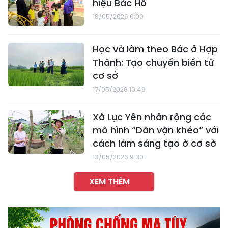
hiệu Bác Hồ
18/05/2026 0:00
Học và làm theo Bác ở Hợp
Thành: Tạo chuyển biến từ
cơ sở
17/05/2026 10:49
Xã Lục Yên nhân rộng các
mô hình “Dân vận khéo” với
cách làm sáng tạo ở cơ sở
13/05/2026 9:30
XEM THÊM