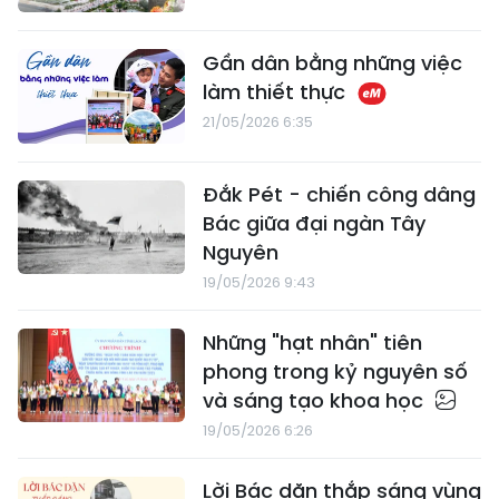
Gần dân bằng những việc
làm thiết thực
21/05/2026 6:35
Đắk Pét - chiến công dâng
Bác giữa đại ngàn Tây
Nguyên
19/05/2026 9:43
Những "hạt nhân" tiên
phong trong kỷ nguyên số
và sáng tạo khoa học
19/05/2026 6:26
Lời Bác dặn thắp sáng vùng