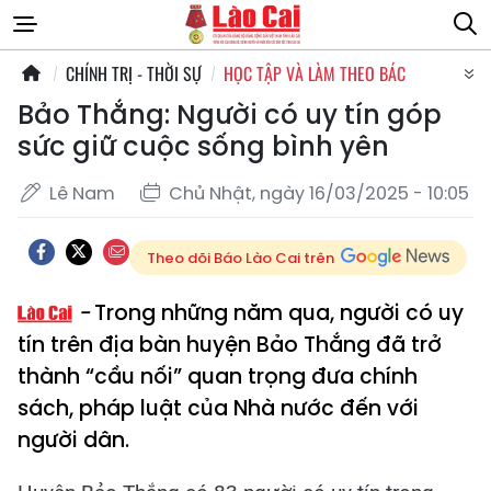
CHÍNH TRỊ - THỜI SỰ
HỌC TẬP VÀ LÀM THEO BÁC
Bảo Thắng: Người có uy tín góp
sức giữ cuộc sống bình yên
Lê Nam
Chủ Nhật, ngày 16/03/2025 - 10:05
Theo dõi Báo Lào Cai trên
Trong những năm qua, người có uy
tín trên địa bàn huyện Bảo Thắng đã trở
thành “cầu nối” quan trọng đưa chính
sách, pháp luật của Nhà nước đến với
người dân.