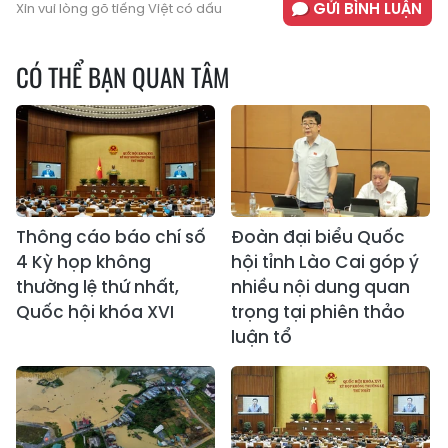
GỬI BÌNH LUẬN
Xin vui lòng gõ tiếng Việt có dấu
CÓ THỂ BẠN QUAN TÂM
Thông cáo báo chí số
Đoàn đại biểu Quốc
4 Kỳ họp không
hội tỉnh Lào Cai góp ý
thường lệ thứ nhất,
nhiều nội dung quan
Quốc hội khóa XVI
trọng tại phiên thảo
luận tổ