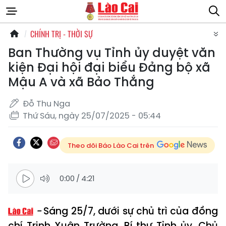
CHÍNH TRỊ - THỜI SỰ
Ban Thường vụ Tỉnh ủy duyệt văn
kiện Đại hội đại biểu Đảng bộ xã
Mậu A và xã Bảo Thắng
Đỗ Thu Nga
Thứ Sáu, ngày 25/07/2025 - 05:44
Theo dõi Báo Lào Cai trên
0:00
/
4:21
Sáng 25/7, dưới sự chủ trì của đồng
chí Trịnh Xuân Trường, Bí thư Tỉnh ủy, Chủ