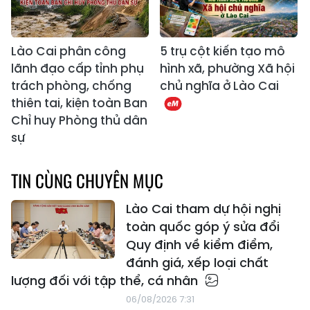
Lào Cai phân công
5 trụ cột kiến tạo mô
lãnh đạo cấp tỉnh phụ
hình xã, phường Xã hội
trách phòng, chống
chủ nghĩa ở Lào Cai
thiên tai, kiện toàn Ban
Chỉ huy Phòng thủ dân
sự
TIN CÙNG CHUYÊN MỤC
Lào Cai tham dự hội nghị
toàn quốc góp ý sửa đổi
Quy định về kiểm điểm,
đánh giá, xếp loại chất
lượng đối với tập thể, cá nhân
06/08/2026 7:31