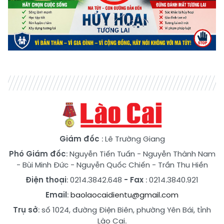
Giám đốc
: Lê Trường Giang
Phó Giám đốc
:
Nguyễn Tiến Tuấn
-
Nguyễn Thành Nam
-
Bùi Minh Đức
-
Nguyễn Quốc Chiến
-
Trần Thu Hiền
Điện thoại
: 0214.3842.648
- Fax
: 0214.3840.921
Email
:
baolaocaidientu@gmail.com
Trụ sở
: số 1024, đường Điện Biên, phường Yên Bái, tỉnh
Lào Cai.