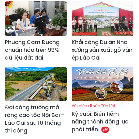
Phường Cam Đường
Khởi công Dự án Nhà
chuẩn hóa trên 99%
xưởng sản xuất gỗ ván
dữ liệu đất đai
ép Lào Cai
Về miền di sản Tân Lĩnh
Đại công trường mở
Kỳ cuối: Biến tiềm
rộng cao tốc Nội Bài -
năng thành động lực
Lào Cai sau 10 tháng
phát triển
thi công