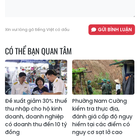
GỬI BÌNH LUẬN
Xin vui lòng gõ tiếng Việt có dấu
CÓ THỂ BẠN QUAN TÂM
Đề xuất giảm 30% thuế
Phường Nam Cường
thu nhập cho hộ kinh
kiểm tra thực địa,
doanh, doanh nghiệp
đánh giá cấp độ nguy
có doanh thu đến 10 tỷ
hiểm tại các điểm có
đồng
nguy cơ sạt lở cao