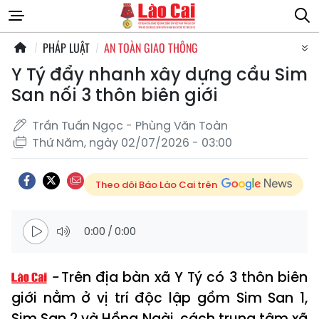
PHÁP LUẬT
AN TOÀN GIAO THÔNG
Y Tý đẩy nhanh xây dựng cầu Sim
San nối 3 thôn biên giới
Trần Tuấn Ngọc - Phùng Văn Toàn
Thứ Năm, ngày 02/07/2026 - 03:00
Theo dõi Báo Lào Cai trên
0:00
/
0:00
Trên địa bàn xã Y Tý có 3 thôn biên
giới nằm ở vị trí độc lập gồm Sim San 1,
Sim San 2 và Hồng Ngài, cách trung tâm xã