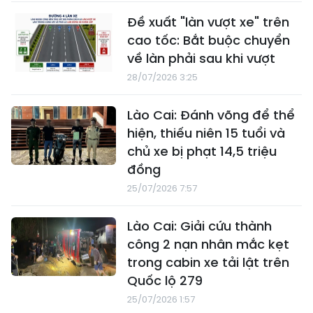
Đề xuất "làn vượt xe" trên
cao tốc: Bắt buộc chuyển
về làn phải sau khi vượt
28/07/2026 3:25
Lào Cai: Đánh võng để thể
hiện, thiếu niên 15 tuổi và
chủ xe bị phạt 14,5 triệu
đồng
25/07/2026 7:57
Lào Cai: Giải cứu thành
công 2 nạn nhân mắc kẹt
trong cabin xe tải lật trên
Quốc lộ 279
25/07/2026 1:57