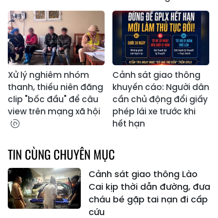
Xử lý nghiêm nhóm
Cảnh sát giao thông
thanh, thiếu niên đăng
khuyến cáo: Người dân
clip "bốc đầu" để câu
cần chủ động đổi giấy
view trên mạng xã hội
phép lái xe trước khi
hết hạn
TIN CÙNG CHUYÊN MỤC
Cảnh sát giao thông Lào
Cai kịp thời dẫn đường, đưa
cháu bé gặp tai nạn đi cấp
cứu