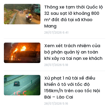
Thông xe tạm thời Quốc lộ
32 sau sạt lở khoảng 800
m³ đất đá tại xã Khao
Mang
28/07/2026 6:41
Xem xét trách nhiệm của
bộ phận quản lý an toàn
khi xảy ra tai nạn xe khách
28/07/2026 5:18
Xử phạt 1 nữ tài xế điều
khiển ô tô với tốc độ
156km/h trên cao tốc Nội
Bài – Lào Cai
28/07/2026 5:16