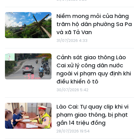
Niềm mong mỏi của hàng
trăm hộ dân phường Sa Pa
và xã Tả Van
31/07/2026 4:33
Cảnh sát giao thông Lào
Cai xử lý công dân nước
ngoài vi phạm quy định khi
điều khiển ô tô
30/07/2026 5:42
Lào Cai: Tự quay clip khi vi
phạm giao thông, bị phạt
gần 14 triệu đồng
28/07/2026 19:54