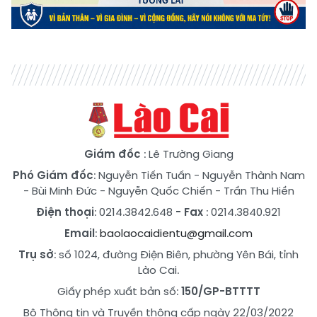
Giám đốc
: Lê Trường Giang
Phó Giám đốc
:
Nguyễn Tiến Tuấn
-
Nguyễn Thành Nam
-
Bùi Minh Đức
-
Nguyễn Quốc Chiến
-
Trần Thu Hiền
Điện thoại
: 0214.3842.648
- Fax
: 0214.3840.921
Email
:
baolaocaidientu@gmail.com
Trụ sở
: số 1024, đường Điện Biên, phường Yên Bái, tỉnh
Lào Cai.
Giấy phép xuất bản số:
150/GP-BTTTT
Bộ Thông tin và Truyền thông cấp ngày 22/03/2022