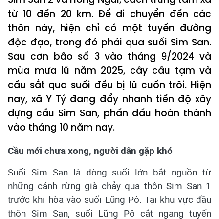
từ 10 đến 20 km. Để di chuyển đến các
thôn này, hiện chỉ có một tuyến đường
độc đạo, trong đó phải qua suối Sim San.
Sau cơn bão số 3 vào tháng 9/2024 và
mùa mưa lũ năm 2025, cây cầu tạm và
cầu sắt qua suối đều bị lũ cuốn trôi. Hiện
nay, xã Y Tý đang đẩy nhanh tiến độ xây
dựng cầu Sim San, phấn đấu hoàn thành
vào tháng 10 năm nay.
Cầu mới chưa xong, người dân gặp khó
Suối Sim San là dòng suối lớn bắt nguồn từ
những cánh rừng già chảy qua thôn Sim San 1
trước khi hòa vào suối Lũng Pô. Tại khu vực đầu
thôn Sim San, suối Lũng Pô cắt ngang tuyến