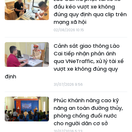
đầu kéo vượt xe không
đúng quy định qua clip trên
mạng xã hội
02/08/2026 10:15
Cảnh sát giao thông Lào
Cai tiếp nhận phản ánh
qua VNeTraffic, xử lý tài xế
vượt xe không đúng quy
định
31/07/2026 9:56
Phúc Khánh nâng cao kỹ
năng an toàn đường thủy,
phòng chống đuối nước
cho người dân cơ sở
31/07/2026 5:23