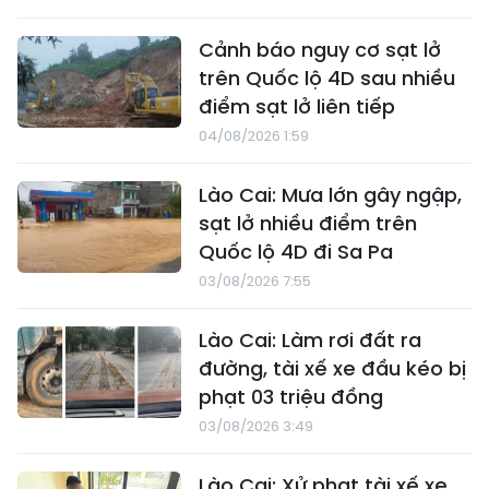
Cảnh báo nguy cơ sạt lở
trên Quốc lộ 4D sau nhiều
điểm sạt lở liên tiếp
04/08/2026 1:59
Lào Cai: Mưa lớn gây ngập,
sạt lở nhiều điểm trên
Quốc lộ 4D đi Sa Pa
03/08/2026 7:55
Lào Cai: Làm rơi đất ra
đường, tài xế xe đầu kéo bị
phạt 03 triệu đồng
03/08/2026 3:49
Lào Cai: Xử phạt tài xế xe