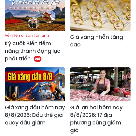
Về miền di sản Tân Lĩnh
Giá vàng nhẫn tăng
Kỳ cuối: Biến tiềm
cao
năng thành động lực
phát triển
Giá xăng dầu hôm nay
Giá lợn hơi hôm nay
8/8/2026: Dầu thế giới
8/8/2026: 17 địa
quay đầu giảm
phương cùng giảm
giá