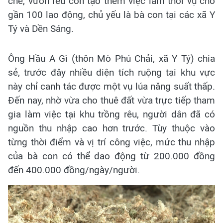
chế, vườn rêu còn tạo thêm việc làm thời vụ cho
gần 100 lao động, chủ yếu là bà con tại các xã Y
Tý và Dền Sáng.
Ông Hầu A Gì (thôn Mò Phú Chải, xã Y Tý) chia
sẻ, trước đây nhiều diện tích ruộng tại khu vực
này chỉ canh tác được một vụ lúa năng suất thấp.
Đến nay, nhờ vừa cho thuê đất vừa trực tiếp tham
gia làm việc tại khu trồng rêu, người dân đã có
nguồn thu nhập cao hơn trước. Tùy thuộc vào
từng thời điểm và vị trí công việc, mức thu nhập
của bà con có thể dao động từ 200.000 đồng
đến 400.000 đồng/ngày/người.