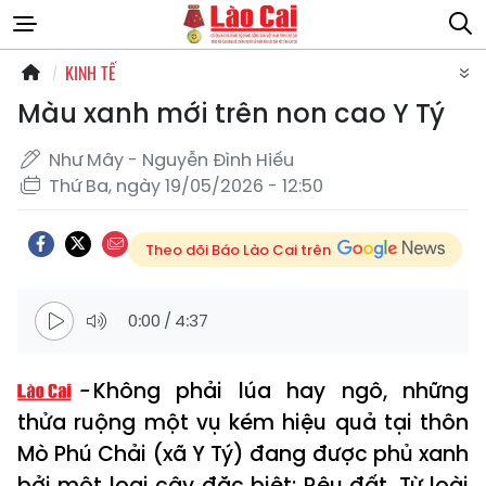
KINH TẾ
Màu xanh mới trên non cao Y Tý
Như Mây - Nguyễn Đình Hiếu
Thứ Ba, ngày 19/05/2026 - 12:50
Theo dõi Báo Lào Cai trên
0:00
/
4:37
Không phải lúa hay ngô, những
thửa ruộng một vụ kém hiệu quả tại thôn
Mò Phú Chải (xã Y Tý) đang được phủ xanh
bởi một loại cây đặc biệt: Rêu đất. Từ loài