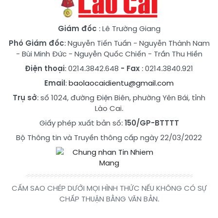
Giám đốc
: Lê Trường Giang
Phó Giám đốc
:
Nguyễn Tiến Tuấn
-
Nguyễn Thành Nam
-
Bùi Minh Đức
-
Nguyễn Quốc Chiến
-
Trần Thu Hiền
Điện thoại
: 0214.3842.648
- Fax
: 0214.3840.921
Email
:
baolaocaidientu@gmail.com
Trụ sở
: số 1024, đường Điện Biên, phường Yên Bái, tỉnh
Lào Cai.
Giấy phép xuất bản số:
150/GP-BTTTT
Bộ Thông tin và Truyền thông cấp ngày 22/03/2022
CẤM SAO CHÉP DƯỚI MỌI HÌNH THỨC NẾU KHÔNG CÓ SỰ
CHẤP THUẬN BẰNG VĂN BẢN.