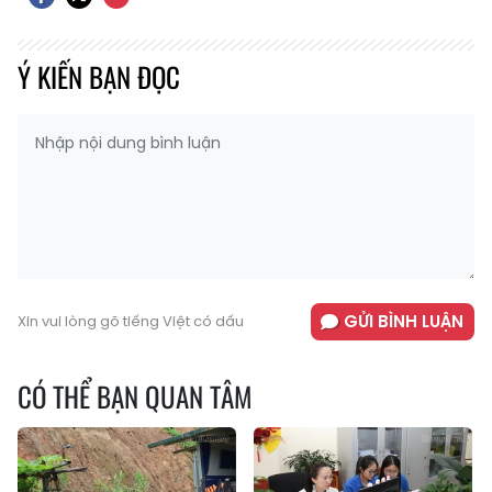
Ý KIẾN BẠN ĐỌC
GỬI BÌNH LUẬN
Xin vui lòng gõ tiếng Việt có dấu
CÓ THỂ BẠN QUAN TÂM