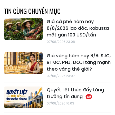
TIN CÙNG CHUYÊN MỤC
Giá cà phê hôm nay
8/8/2026 lao dốc, Robusta
mất gần 100 USD/tấn
07/08/2026 23:08
Giá vàng hôm nay 8/8: SJC,
BTMC, PNJ, DOJI tăng mạnh
theo vàng thế giới?
07/08/2026 23:07
Quyết liệt thúc đẩy tăng
trưởng tín dụng
07/08/2026 16:03