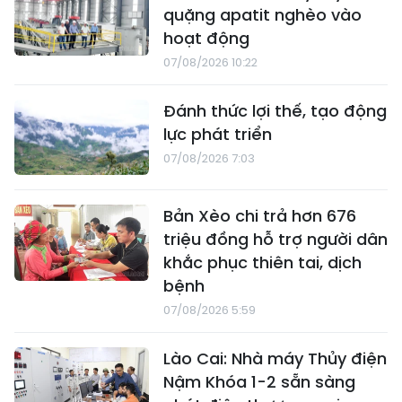
quặng apatit nghèo vào
hoạt động
07/08/2026 10:22
Đánh thức lợi thế, tạo động
lực phát triển
07/08/2026 7:03
Bản Xèo chi trả hơn 676
triệu đồng hỗ trợ người dân
khắc phục thiên tai, dịch
bệnh
07/08/2026 5:59
Lào Cai: Nhà máy Thủy điện
Nậm Khóa 1-2 sẵn sàng