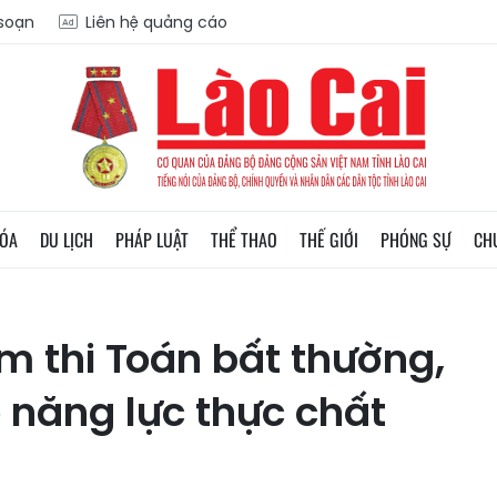
 soạn
Liên hệ quảng cáo
HÓA
DU LỊCH
PHÁP LUẬT
THỂ THAO
THẾ GIỚI
PHÓNG SỰ
CH
m thi Toán bất thường,
ó năng lực thực chất