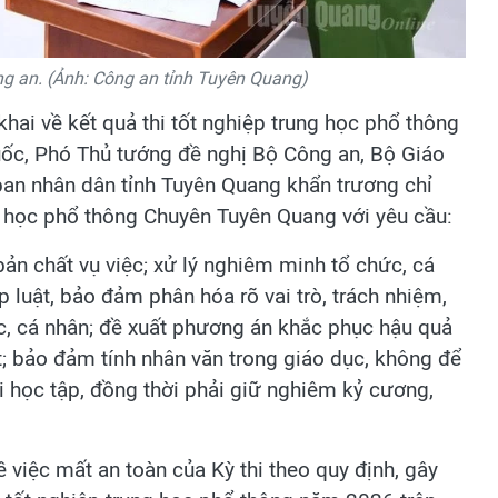
g an. (Ảnh: Công an tỉnh Tuyên Quang)
ai về kết quả thi tốt nghiệp trung học phổ thông
ốc, Phó Thủ tướng đề nghị Bộ Công an, Bộ Giáo
 ban nhân dân tỉnh Tuyên Quang khẩn trương chỉ
ng học phổ thông Chuyên Tuyên Quang với yêu cầu:
ản chất vụ việc; xử lý nghiêm minh tổ chức, cá
luật, bảo đảm phân hóa rõ vai trò, trách nhiệm,
c, cá nhân; đề xuất phương án khắc phục hậu quả
t; bảo đảm tính nhân văn trong giáo dục, không để
ội học tập, đồng thời phải giữ nghiêm kỷ cương,
việc mất an toàn của Kỳ thi theo quy định, gây