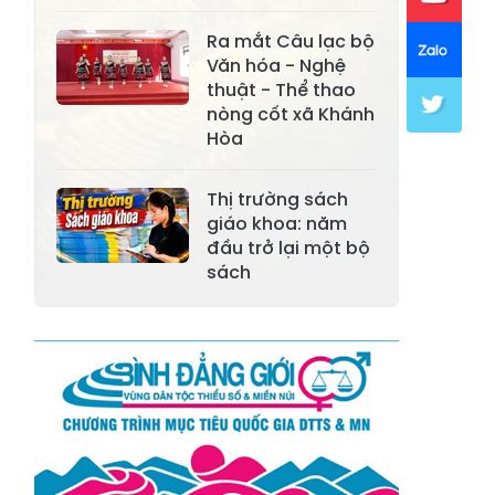
Xã Mường Lai
Xã Cảm Nhân
Ra mắt Câu lạc bộ
Văn hóa - Nghệ
Xã Yên Thành
Xã Thác Bà
thuật - Thể thao
nòng cốt xã Khánh
Xã Yên Bình
Xã Bảo Ái
Hòa
Xã Hưng
Xã Trấn Yên
Khánh
Thị trường sách
giáo khoa: năm
Xã Lương
đầu trở lại một bộ
Xã Việt Hồng
Thịnh
sách
Xã Quy Mông
Xã Cốc San
Xã Hợp Thành
Xã Phong Hải
Xã Xuân
Xã Bảo Thắng
Quang
Xã Tằng Loỏng
Xã Gia Phú