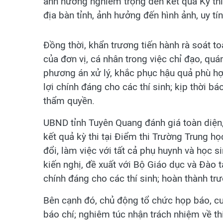
ảnh hưởng nghiêm trọng đến kết quả Kỳ thi
địa bàn tỉnh, ảnh hưởng đến hình ảnh, uy tí
Đồng thời, khẩn trương tiến hành rà soát to
của đơn vị, cá nhân trong việc chỉ đạo, quán
phương án xử lý, khắc phục hậu quả phù hợ
lợi chính đáng cho các thí sinh; kịp thời 
thẩm quyền.
UBND tỉnh Tuyên Quang đánh giá toàn diện,
kết quả kỳ thi tại Điểm thi Trường Trung h
đổi, làm việc với tất cả phụ huynh và học si
kiến nghị, đề xuất với Bộ Giáo dục và Đào 
chính đáng cho các thí sinh; hoàn thành t
Bên cạnh đó, chủ động tổ chức họp báo, cu
báo chí; nghiêm túc nhận trách nhiệm về th