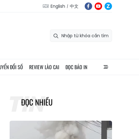
English
中文
UYỂN ĐỔI SỐ
REVIEW LÀO CAI
ĐỌC BÁO IN
ĐỌC NHIỀU