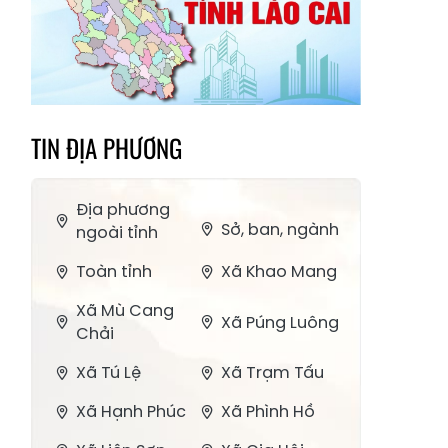
TIN ĐỊA PHƯƠNG
Địa phương
Sở, ban, ngành
ngoài tỉnh
Toàn tỉnh
Xã Khao Mang
Xã Mù Cang
Xã Púng Luông
Chải
Xã Tú Lệ
Xã Trạm Tấu
Xã Hạnh Phúc
Xã Phình Hồ