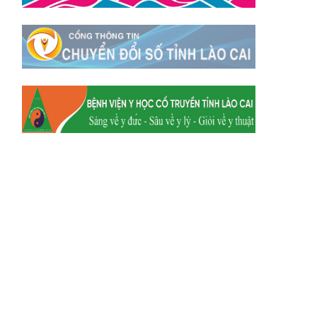
Xã Mường
Xã Dền Sáng
Hum
Xã Y Tý
Xã A Mú Sung
Xã Trịnh Tường
Xã Nậm Chày
Xã Bản Xèo
Xã Bát Xát
Xã Võ Lao
Xã Khánh Yên
Xã Văn Bàn
Xã Dương Quỳ
Xã Chiềng Ken
Xã Minh Lương
Xã Nậm Chảy
Xã Bảo Yên
Xã Nghĩa Đô
Xã Thượng Hà
Xã Xuân Hòa
Xã Phúc Khánh
Xã Bảo Hà
Xã Mường Bo