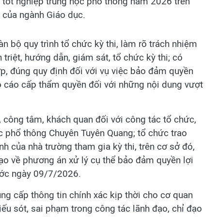
 tốt nghiệp trung học phổ thông năm 2026 trên
n của ngành Giáo dục.
àn bộ quy trình tổ chức kỳ thi, làm rõ trách nhiệm
 triệt, hướng dẫn, giám sát, tổ chức kỳ thi; có
p, đúng quy định đối với vụ việc bảo đảm quyền
báo cáo cấp thẩm quyền đối với những nội dung vượt
 công tâm, khách quan đối với công tác tổ chức,
ọc phổ thông Chuyên Tuyên Quang; tổ chức trao
nh của nhà trường tham gia kỳ thi, trên cơ sở đó,
tạo về phương án xử lý cụ thể bảo đảm quyền lợi
rước ngày 09/7/2026.
ng cấp thông tin chính xác kịp thời cho cơ quan
iếu sót, sai phạm trong công tác lãnh đạo, chỉ đạo