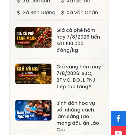
Xã Liên Sơn
Xã Gia Hội
Xã Sơn Lương
Xã Văn Chấn
Xã Thượng
Xã Chấn Thịnh
Giá cà phê hôm
Bằng La
nay 7/8/2026 tiến
Xã Phong Dụ
sát 100.000
Xã Nghĩa Tâm
Hạ
đồng/kg
Xã Châu Quế
Xã Lâm Giang
Giá vàng hôm nay
Xã Đông
7/8/2026: SJC,
Xã Tân Hợp
BTMC, DOJI, PNJ
Cuông
tiếp tục tăng?
Xã Mậu A
Xã Xuân Ái
Bình dân học vụ
Xã Lâm
Xã Mỏ Vàng
số: những cách
Thượng
làm sáng tạo
Xã Lục Yên
Xã Tân Lĩnh
mang dấu ấn Lào
Cai
Xã Khánh Hòa
Xã Phúc Lợi