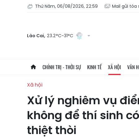
Thứ Năm, 06/08/2026, 22:59
Mail gửi tòa
Lào Cai,
23.2°C-31°C
CHÍNH TRỊ - THỜI SỰ
KINH TẾ
XÃ HỘI
VĂN 
Xã hội
Xử lý nghiêm vụ điể
không để thí sinh c
thiệt thòi