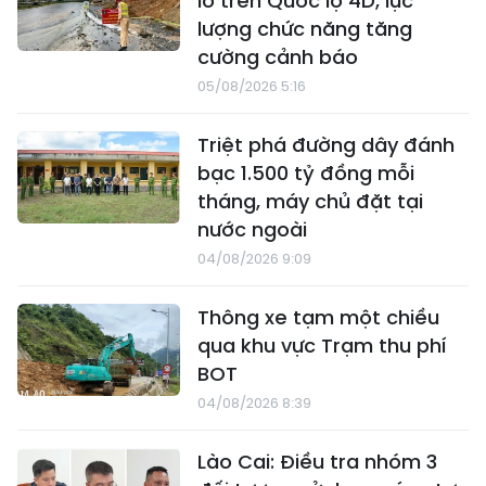
lở trên Quốc lộ 4D, lực
lượng chức năng tăng
cường cảnh báo
05/08/2026 5:16
Triệt phá đường dây đánh
bạc 1.500 tỷ đồng mỗi
tháng, máy chủ đặt tại
nước ngoài
04/08/2026 9:09
Thông xe tạm một chiều
qua khu vực Trạm thu phí
BOT
04/08/2026 8:39
Lào Cai: Điều tra nhóm 3