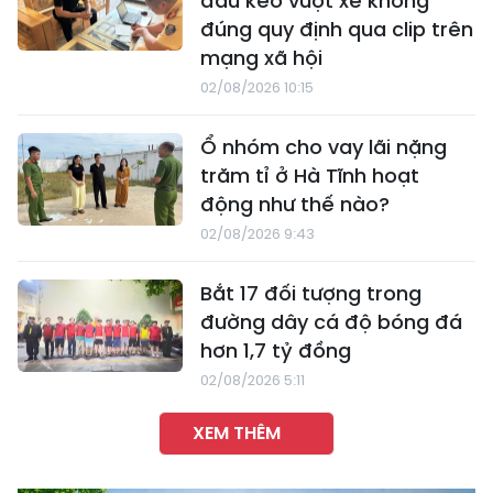
đầu kéo vượt xe không
đúng quy định qua clip trên
mạng xã hội
02/08/2026 10:15
Ổ nhóm cho vay lãi nặng
trăm tỉ ở Hà Tĩnh hoạt
động như thế nào?
02/08/2026 9:43
Bắt 17 đối tượng trong
đường dây cá độ bóng đá
hơn 1,7 tỷ đồng
02/08/2026 5:11
XEM THÊM