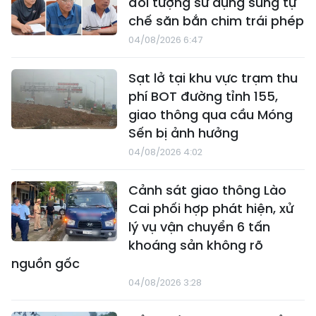
đối tượng sử dụng súng tự
chế săn bắn chim trái phép
04/08/2026 6:47
Sạt lở tại khu vực trạm thu
phí BOT đường tỉnh 155,
giao thông qua cầu Móng
Sến bị ảnh hưởng
04/08/2026 4:02
Cảnh sát giao thông Lào
Cai phối hợp phát hiện, xử
lý vụ vận chuyển 6 tấn
khoáng sản không rõ
nguồn gốc
04/08/2026 3:28