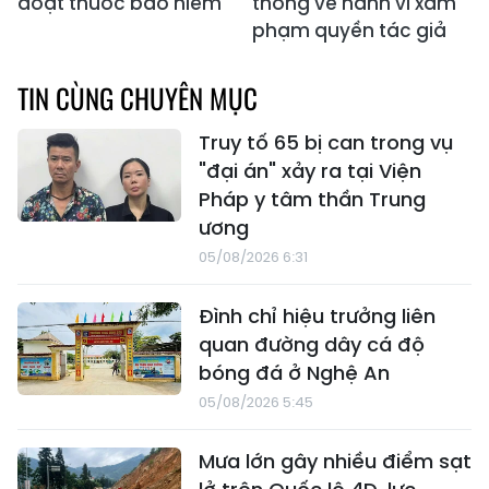
đoạt thuốc bảo hiểm
thông về hành vi xâm
phạm quyền tác giả
TIN CÙNG CHUYÊN MỤC
Truy tố 65 bị can trong vụ
"đại án" xảy ra tại Viện
Pháp y tâm thần Trung
ương
05/08/2026 6:31
Đình chỉ hiệu trưởng liên
quan đường dây cá độ
bóng đá ở Nghệ An
05/08/2026 5:45
Mưa lớn gây nhiều điểm sạt