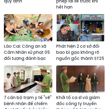
quy định
phép lái xe trước khi
hết hạn
Lào Cai: Công an xã
Phát hiện 2 cơ sở đổi
Cảm Nhân xử phạt 05
bao bì gạo không rõ
đối tượng đánh bạc
nguồn gốc thành ST25
7 cán bộ trạm y tế "vẽ"
Khởi tố ca sĩ và giám
bệnh nhân để chiếm
đốc công ty truyền