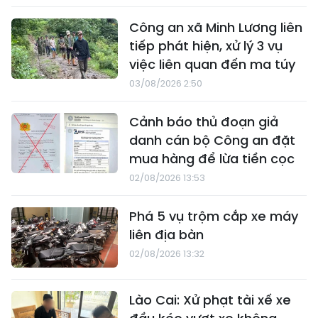
Công an xã Minh Lương liên
tiếp phát hiện, xử lý 3 vụ
việc liên quan đến ma túy
03/08/2026 2:50
Cảnh báo thủ đoạn giả
danh cán bộ Công an đặt
mua hàng để lừa tiền cọc
02/08/2026 13:53
Phá 5 vụ trộm cắp xe máy
liên địa bàn
02/08/2026 13:32
Lào Cai: Xử phạt tài xế xe