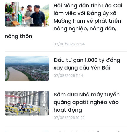
Hội Nông dân tỉnh Lào Cai
làm việc với Đảng ủy xã
Mường Hum về phát triển
nông nghiệp, nông dân,
nông thôn
07/08/2026 12:24
Đầu tư gần 1.000 tỷ đồng
xây dựng cầu Yên Bái
07/08/2026 11:14
Sớm đưa Nhà máy tuyển
quặng apatit nghèo vào
hoạt động
07/08/2026 10:22