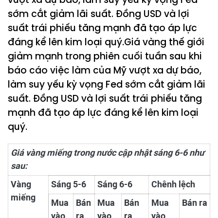
sớm cắt giảm lãi suất. Đồng USD và lợi
suất trái phiếu tăng mạnh đã tạo áp lực
đáng kể lên kim loại quý.Giá vàng thế giới
giảm mạnh trong phiên cuối tuần sau khi
báo cáo việc làm của Mỹ vượt xa dự báo,
làm suy yếu kỳ vọng Fed sớm cắt giảm lãi
suất. Đồng USD và lợi suất trái phiếu tăng
mạnh đã tạo áp lực đáng kể lên kim loại
quý.
Giá vàng miếng trong nước cập nhật sáng 6-6 như
sau:
Vàng
Sáng 5-6
Sáng 6-6
Chênh lệch
miếng
Mua
Bán
Mua
Bán
Mua
Bán ra
vào
ra
vào
ra
vào