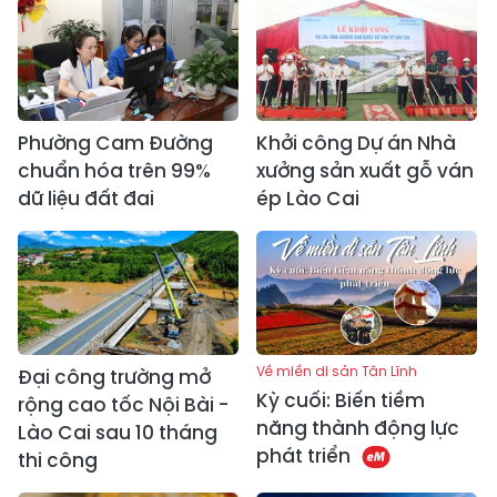
Phường Cam Đường
Khởi công Dự án Nhà
chuẩn hóa trên 99%
xưởng sản xuất gỗ ván
dữ liệu đất đai
ép Lào Cai
Về miền di sản Tân Lĩnh
Đại công trường mở
Kỳ cuối: Biến tiềm
rộng cao tốc Nội Bài -
năng thành động lực
Lào Cai sau 10 tháng
phát triển
thi công