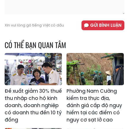
GỬI BÌNH LUẬN
Xin vui lòng gõ tiếng Việt có dấu
CÓ THỂ BẠN QUAN TÂM
Đề xuất giảm 30% thuế
Phường Nam Cường
thu nhập cho hộ kinh
kiểm tra thực địa,
doanh, doanh nghiệp
đánh giá cấp độ nguy
có doanh thu đến 10 tỷ
hiểm tại các điểm có
đồng
nguy cơ sạt lở cao