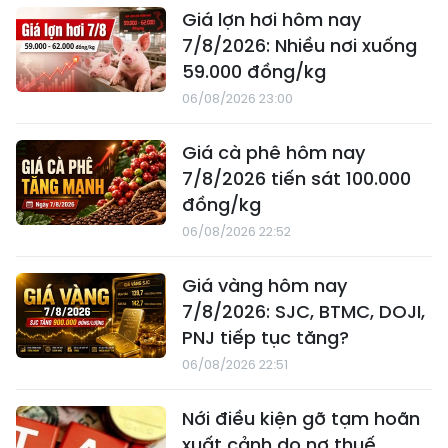
Giá lợn hơi hôm nay
7/8/2026: Nhiều nơi xuống
59.000 đồng/kg
06/08/2026 23:00
Giá cà phê hôm nay
7/8/2026 tiến sát 100.000
đồng/kg
06/08/2026 22:52
Giá vàng hôm nay
7/8/2026: SJC, BTMC, DOJI,
PNJ tiếp tục tăng?
06/08/2026 22:51
Nới điều kiện gỡ tạm hoãn
xuất cảnh do nợ thuế