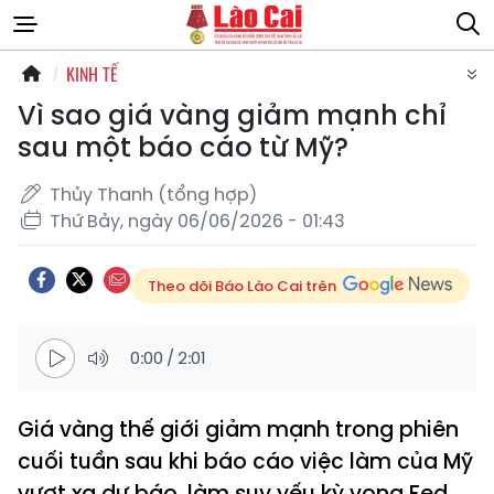
KINH TẾ
Vì sao giá vàng giảm mạnh chỉ
sau một báo cáo từ Mỹ?
Thủy Thanh (tổng hợp)
Thứ Bảy, ngày 06/06/2026 - 01:43
Theo dõi Báo Lào Cai trên
0:00
/
2:01
Giá vàng thế giới giảm mạnh trong phiên
cuối tuần sau khi báo cáo việc làm của Mỹ
vượt xa dự báo, làm suy yếu kỳ vọng Fed