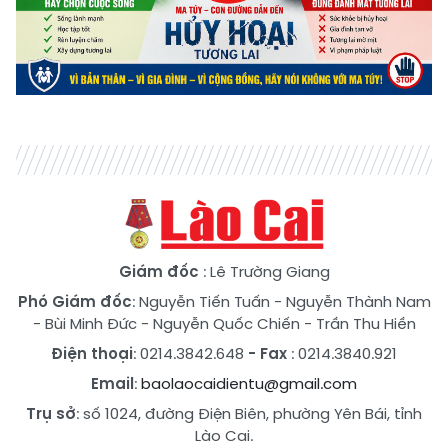
Giám đốc
: Lê Trường Giang
Phó Giám đốc
:
Nguyễn Tiến Tuấn
-
Nguyễn Thành Nam
-
Bùi Minh Đức
-
Nguyễn Quốc Chiến
-
Trần Thu Hiền
Điện thoại
: 0214.3842.648
- Fax
: 0214.3840.921
Email
:
baolaocaidientu@gmail.com
Trụ sở
: số 1024, đường Điện Biên, phường Yên Bái, tỉnh
Lào Cai.