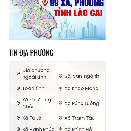
TIN ĐỊA PHƯƠNG
Địa phương
Sở, ban, ngành
ngoài tỉnh
Toàn tỉnh
Xã Khao Mang
Xã Mù Cang
Xã Púng Luông
Chải
Xã Tú Lệ
Xã Trạm Tấu
Xã Hạnh Phúc
Xã Phình Hồ