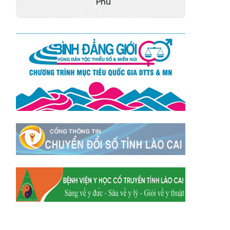
Xã Tằng Loỏng
Xã Gia Phú
Phú
Xã Mường
Xã Dền Sáng
Hum
Xã Y Tý
Xã A Mú Sung
Xã Trịnh Tường
Xã Nậm Chày
Xã Bản Xèo
Xã Bát Xát
Xã Võ Lao
Xã Khánh Yên
Xã Văn Bàn
Xã Dương Quỳ
Xã Chiềng Ken
Xã Minh Lương
Xã Nậm Chảy
Xã Bảo Yên
Xã Nghĩa Đô
Xã Thượng Hà
Xã Xuân Hòa
Xã Phúc Khánh