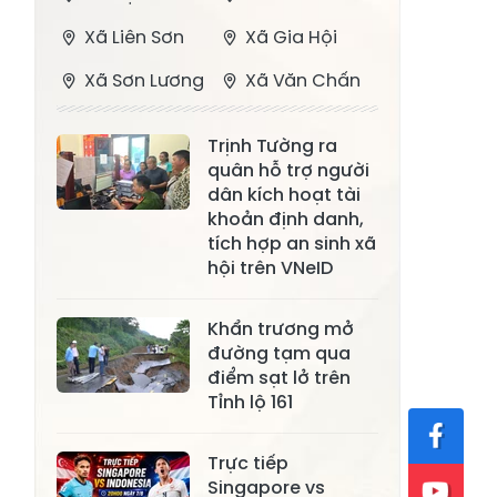
Xã Liên Sơn
Xã Gia Hội
Xã Sơn Lương
Xã Văn Chấn
Xã Thượng
Xã Chấn Thịnh
Trịnh Tường ra
Bằng La
quân hỗ trợ người
Xã Phong Dụ
dân kích hoạt tài
Xã Nghĩa Tâm
Hạ
khoản định danh,
tích hợp an sinh xã
Xã Châu Quế
Xã Lâm Giang
hội trên VNeID
Xã Đông
Xã Tân Hợp
Khẩn trương mở
Cuông
đường tạm qua
Xã Mậu A
Xã Xuân Ái
điểm sạt lở trên
Tỉnh lộ 161
Xã Lâm
Xã Mỏ Vàng
Thượng
Trực tiếp
Xã Lục Yên
Xã Tân Lĩnh
Singapore vs