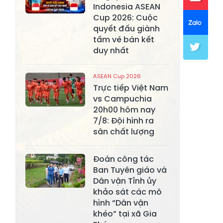
Indonesia ASEAN
Xã Khánh Hòa
Xã Phúc Lợi
Cup 2026: Cuộc
quyết đấu giành
Xã Mường Lai
Xã Cảm Nhân
tấm vé bán kết
duy nhất
Xã Yên Thành
Xã Thác Bà
Xã Yên Bình
Xã Bảo Ái
ASEAN Cup 2026
Trực tiếp Việt Nam
Xã Hưng
Xã Trấn Yên
vs Campuchia
Khánh
20h00 hôm nay
7/8: Đội hình ra
Xã Lương
Xã Việt Hồng
sân chất lượng
Thịnh
Xã Quy Mông
Xã Cốc San
Đoàn công tác
Ban Tuyên giáo và
Xã Hợp Thành
Xã Phong Hải
Dân vận Tỉnh ủy
khảo sát các mô
Xã Xuân
Xã Bảo Thắng
hình “Dân vận
Quang
khéo” tại xã Gia