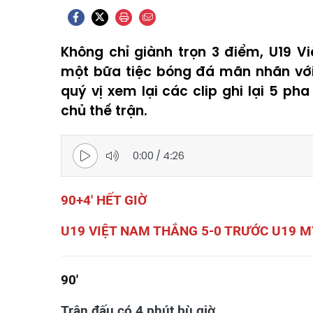
Không chỉ giành trọn 3 điểm, U19 
một bữa tiệc bóng đá mãn nhãn với
quý vị xem lại các clip ghi lại 5 p
chủ thế trận.
0:00
/
4:26
90+4' HẾT GIỜ
U19 VIỆT NAM THẮNG 5-0 TRƯỚC U19 
90'
Trận đấu có 4 phút bù giờ