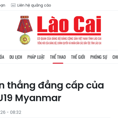
oạn
Liên hệ quảng cáo
HÓA
DU LỊCH
PHÁP LUẬT
THỂ THAO
THẾ GIỚI
PHÓNG SỰ
CH
n thắng đẳng cấp của
 U19 Myanmar
26 - 08:32