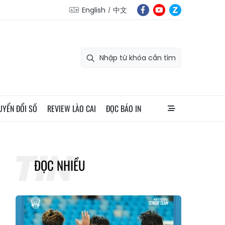
English
中文
UYỂN ĐỔI SỐ
REVIEW LÀO CAI
ĐỌC BÁO IN
ĐỌC NHIỀU