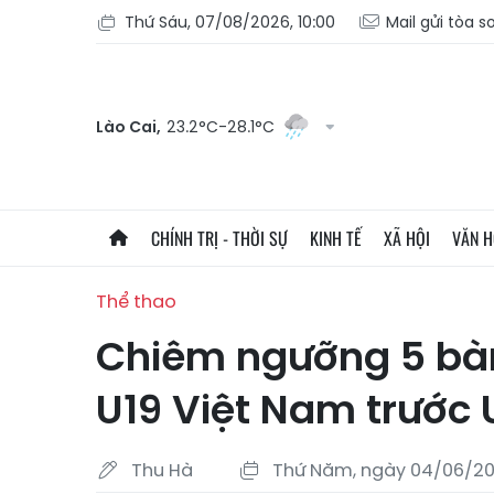
Thứ Sáu, 07/08/2026, 10:00
Mail gửi tòa s
Lào Cai,
23.2°C-28.1°C
CHÍNH TRỊ - THỜI SỰ
KINH TẾ
XÃ HỘI
VĂN 
Thể thao
Chiêm ngưỡng 5 bà
U19 Việt Nam trước
Thu Hà
Thứ Năm, ngày 04/06/20