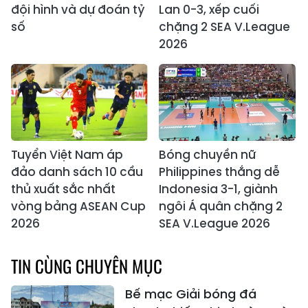
đội hình và dự đoán tỷ
Lan 0-3, xếp cuối
số
chặng 2 SEA V.League
2026
Tuyển Việt Nam áp
Bóng chuyền nữ
đảo danh sách 10 cầu
Philippines thắng dễ
thủ xuất sắc nhất
Indonesia 3-1, giành
vòng bảng ASEAN Cup
ngôi Á quân chặng 2
2026
SEA V.League 2026
TIN CÙNG CHUYÊN MỤC
Bế mạc Giải bóng đá