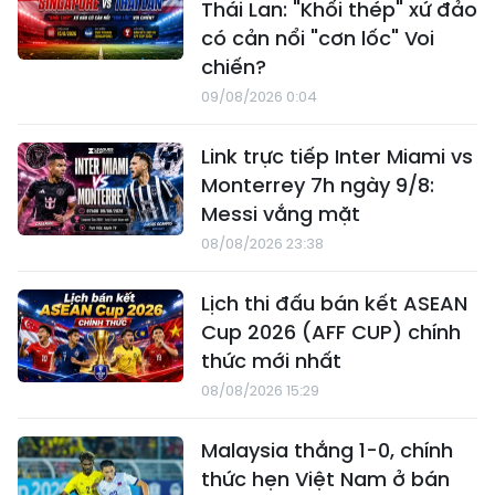
Thái Lan: "Khối thép" xứ đảo
có cản nổi "cơn lốc" Voi
chiến?
09/08/2026 0:04
Link trực tiếp Inter Miami vs
Monterrey 7h ngày 9/8:
Messi vắng mặt
08/08/2026 23:38
Lịch thi đấu bán kết ASEAN
Cup 2026 (AFF CUP) chính
thức mới nhất
08/08/2026 15:29
Malaysia thắng 1-0, chính
thức hẹn Việt Nam ở bán