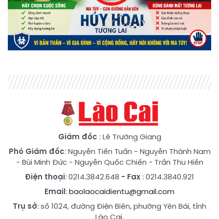
Giám đốc
: Lê Trường Giang
Phó Giám đốc
:
Nguyễn Tiến Tuấn
-
Nguyễn Thành Nam
-
Bùi Minh Đức
-
Nguyễn Quốc Chiến
-
Trần Thu Hiền
Điện thoại
: 0214.3842.648
- Fax
: 0214.3840.921
Email
:
baolaocaidientu@gmail.com
Trụ sở
: số 1024, đường Điện Biên, phường Yên Bái, tỉnh
Lào Cai.