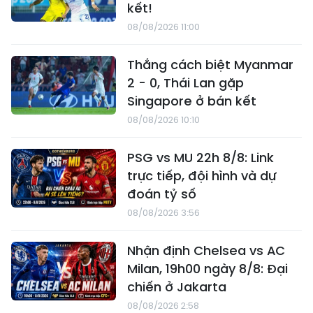
kết!
08/08/2026 11:00
Thắng cách biệt Myanmar
2 - 0, Thái Lan gặp
Singapore ở bán kết
08/08/2026 10:10
PSG vs MU 22h 8/8: Link
trực tiếp, đội hình và dự
đoán tỷ số
08/08/2026 3:56
Nhận định Chelsea vs AC
Milan, 19h00 ngày 8/8: Đại
chiến ở Jakarta
08/08/2026 2:58