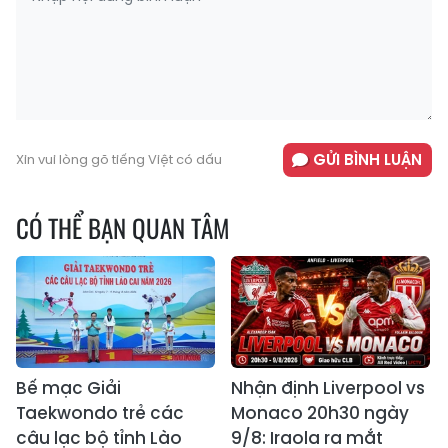
GỬI BÌNH LUẬN
Xin vui lòng gõ tiếng Việt có dấu
CÓ THỂ BẠN QUAN TÂM
Bế mạc Giải
Nhận định Liverpool vs
Taekwondo trẻ các
Monaco 20h30 ngày
câu lạc bộ tỉnh Lào
9/8: Iraola ra mắt