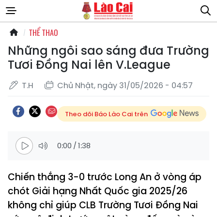
THỂ THAO
Những ngôi sao sáng đưa Trường
Tươi Đồng Nai lên V.League
T.H
Chủ Nhật, ngày 31/05/2026 - 04:57
Theo dõi Báo Lào Cai trên
0:00
/
1:38
Chiến thắng 3-0 trước Long An ở vòng áp
chót Giải hạng Nhất Quốc gia 2025/26
không chỉ giúp CLB Trường Tươi Đồng Nai