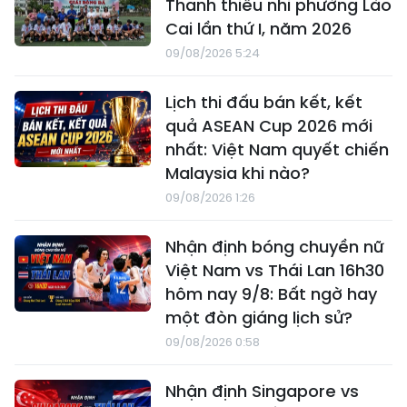
Thanh thiếu nhi phường Lào
Cai lần thứ I, năm 2026
09/08/2026 5:24
Lịch thi đấu bán kết, kết
quả ASEAN Cup 2026 mới
nhất: Việt Nam quyết chiến
Malaysia khi nào?
09/08/2026 1:26
Nhận định bóng chuyền nữ
Việt Nam vs Thái Lan 16h30
hôm nay 9/8: Bất ngờ hay
một đòn giáng lịch sử?
09/08/2026 0:58
Nhận định Singapore vs