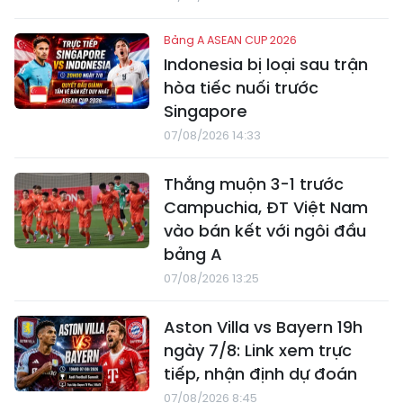
Bảng A ASEAN CUP 2026
Indonesia bị loại sau trận
hòa tiếc nuối trước
Singapore
07/08/2026 14:33
Thắng muộn 3-1 trước
Campuchia, ĐT Việt Nam
vào bán kết với ngôi đầu
bảng A
07/08/2026 13:25
Aston Villa vs Bayern 19h
ngày 7/8: Link xem trực
tiếp, nhận định dự đoán
07/08/2026 8:45