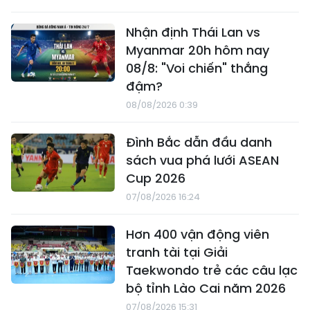
Nhận định Thái Lan vs
Myanmar 20h hôm nay
08/8: "Voi chiến" thắng
đậm?
08/08/2026 0:39
Đình Bắc dẫn đầu danh
sách vua phá lưới ASEAN
Cup 2026
07/08/2026 16:24
Hơn 400 vận động viên
tranh tài tại Giải
Taekwondo trẻ các câu lạc
bộ tỉnh Lào Cai năm 2026
07/08/2026 15:31