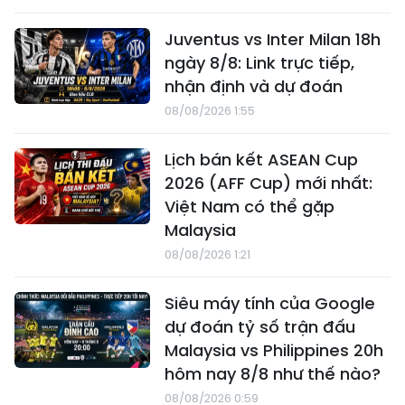
Juventus vs Inter Milan 18h
ngày 8/8: Link trực tiếp,
nhận định và dự đoán
08/08/2026 1:55
Lịch bán kết ASEAN Cup
2026 (AFF Cup) mới nhất:
Việt Nam có thể gặp
Malaysia
08/08/2026 1:21
Siêu máy tính của Google
dự đoán tỷ số trận đấu
Malaysia vs Philippines 20h
hôm nay 8/8 như thế nào?
08/08/2026 0:59