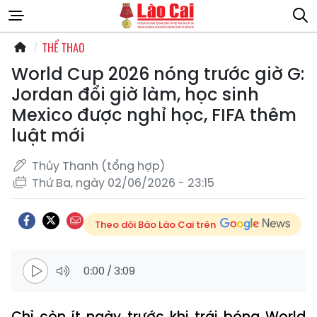
THỂ THAO
World Cup 2026 nóng trước giờ G:
Jordan đổi giờ làm, học sinh
Mexico được nghỉ học, FIFA thêm
luật mới
Thủy Thanh (tổng hợp)
Thứ Ba, ngày 02/06/2026 - 23:15
Theo dõi Báo Lào Cai trên
0:00
/
3:09
Chỉ còn ít ngày trước khi trái bóng World