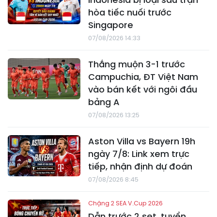
hòa tiếc nuối trước
Singapore
07/08/2026 14:33
Thắng muộn 3-1 trước
Campuchia, ĐT Việt Nam
vào bán kết với ngôi đầu
bảng A
07/08/2026 13:25
Aston Villa vs Bayern 19h
ngày 7/8: Link xem trực
tiếp, nhận định dự đoán
07/08/2026 8:45
Chặng 2 SEA V.Cup 2026
Dẫn trước 2 set, tuyển