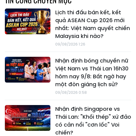
Lịch thi đấu bán kết, kết
quả ASEAN Cup 2026 mới
nhất: Việt Nam quyết chiến
Malaysia khi nào?
09/08/2026 1:26
Nhận định bóng chuyền nữ
Việt Nam vs Thái Lan 16h30
hôm nay 9/8: Bất ngờ hay
một đòn giáng lịch sử?
09/08/2026 0:58
Nhận định Singapore vs
Thái Lan: "Khối thép" xứ đảo
có cản nổi "cơn lốc" Voi
chiến?