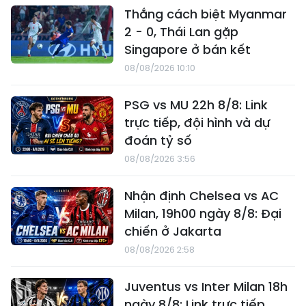
Thắng cách biệt Myanmar
2 - 0, Thái Lan gặp
Singapore ở bán kết
08/08/2026 10:10
PSG vs MU 22h 8/8: Link
trực tiếp, đội hình và dự
đoán tỷ số
08/08/2026 3:56
Nhận định Chelsea vs AC
Milan, 19h00 ngày 8/8: Đại
chiến ở Jakarta
08/08/2026 2:58
Juventus vs Inter Milan 18h
ngày 8/8: Link trực tiếp,