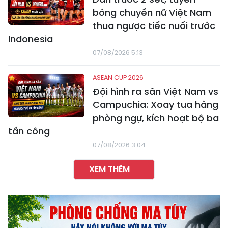
bóng chuyền nữ Việt Nam
thua ngược tiếc nuối trước
Indonesia
07/08/2026 5:13
ASEAN CUP 2026
Đội hình ra sân Việt Nam vs
Campuchia: Xoay tua hàng
phòng ngự, kích hoạt bộ ba
tấn công
07/08/2026 3:04
XEM THÊM