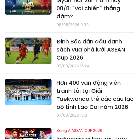
Myanmar 20h hôm nay
08/8: "Voi chiến" thắng
đậm?
08/08/2026 0:39
Đình Bắc dẫn đầu danh
sách vua phá lưới ASEAN
Cup 2026
07/08/2026 16:24
Hơn 400 vận động viên
tranh tài tại Giải
Taekwondo trẻ các câu lạc
bộ tỉnh Lào Cai năm 2026
07/08/2026 15:31
Bảng A ASEAN CUP 2026
Indonesia bị loại sau trận