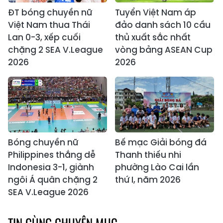
ĐT bóng chuyền nữ
Tuyển Việt Nam áp
Việt Nam thua Thái
đảo danh sách 10 cầu
Lan 0-3, xếp cuối
thủ xuất sắc nhất
chặng 2 SEA V.League
vòng bảng ASEAN Cup
2026
2026
Bóng chuyền nữ
Bế mạc Giải bóng đá
Philippines thắng dễ
Thanh thiếu nhi
Indonesia 3-1, giành
phường Lào Cai lần
ngôi Á quân chặng 2
thứ I, năm 2026
SEA V.League 2026
TIN CÙNG CHUYÊN MỤC