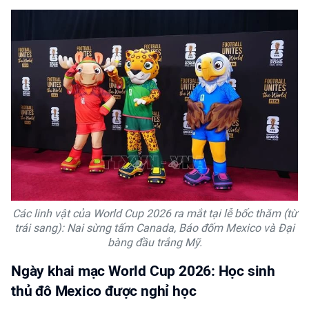
Các linh vật của World Cup 2026 ra mắt tại lễ bốc thăm (từ
trái sang): Nai sừng tấm Canada, Báo đốm Mexico và Đại
bàng đầu trắng Mỹ.
Ngày khai mạc World Cup 2026: Học sinh
thủ đô Mexico được nghỉ học