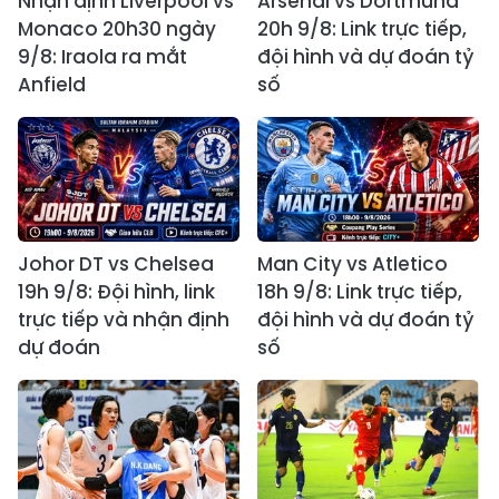
Nhận định Liverpool vs
Arsenal vs Dortmund
Monaco 20h30 ngày
20h 9/8: Link trực tiếp,
9/8: Iraola ra mắt
đội hình và dự đoán tỷ
Anfield
số
Johor DT vs Chelsea
Man City vs Atletico
19h 9/8: Đội hình, link
18h 9/8: Link trực tiếp,
trực tiếp và nhận định
đội hình và dự đoán tỷ
dự đoán
số