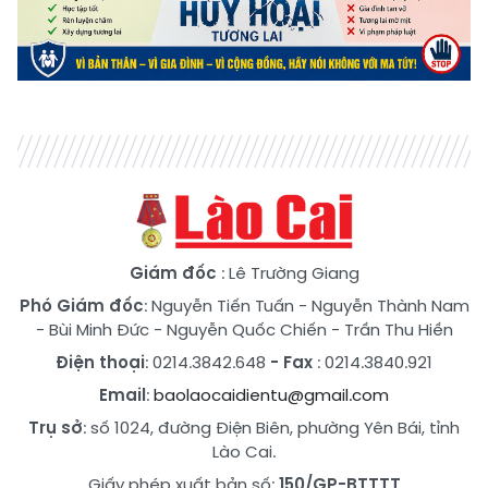
Giám đốc
: Lê Trường Giang
Phó Giám đốc
:
Nguyễn Tiến Tuấn
-
Nguyễn Thành Nam
-
Bùi Minh Đức
-
Nguyễn Quốc Chiến
-
Trần Thu Hiền
Điện thoại
: 0214.3842.648
- Fax
: 0214.3840.921
Email
:
baolaocaidientu@gmail.com
Trụ sở
: số 1024, đường Điện Biên, phường Yên Bái, tỉnh
Lào Cai.
Giấy phép xuất bản số:
150/GP-BTTTT