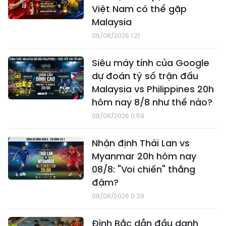
Việt Nam có thể gặp
Malaysia
08/08/2026 1:21
Siêu máy tính của Google
dự đoán tỷ số trận đấu
Malaysia vs Philippines 20h
hôm nay 8/8 như thế nào?
08/08/2026 0:59
Nhận định Thái Lan vs
Myanmar 20h hôm nay
08/8: "Voi chiến" thắng
đậm?
08/08/2026 0:39
Đình Bắc dẫn đầu danh