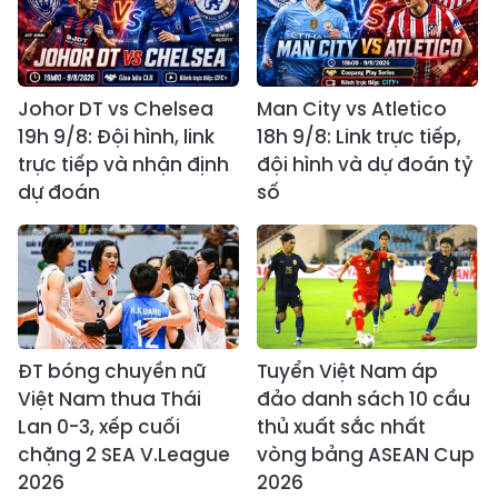
Johor DT vs Chelsea
Man City vs Atletico
19h 9/8: Đội hình, link
18h 9/8: Link trực tiếp,
trực tiếp và nhận định
đội hình và dự đoán tỷ
dự đoán
số
ĐT bóng chuyền nữ
Tuyển Việt Nam áp
Việt Nam thua Thái
đảo danh sách 10 cầu
Lan 0-3, xếp cuối
thủ xuất sắc nhất
chặng 2 SEA V.League
vòng bảng ASEAN Cup
2026
2026