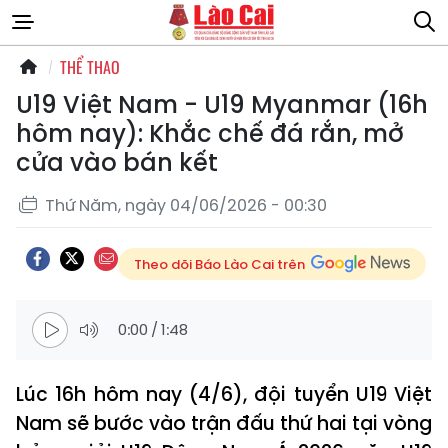
THỂ THAO
U19 Việt Nam - U19 Myanmar (16h
hôm nay): Khắc chế đá rắn, mở
cửa vào bán kết
Thứ Năm, ngày 04/06/2026 - 00:30
Theo dõi Báo Lào Cai trên
0:00
/
1:48
Lúc 16h hôm nay (4/6), đội tuyển U19 Việt
Nam sẽ bước vào trận đấu thứ hai tại vòng