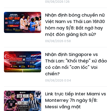
09/08/2026 1:26
Nhận định bóng chuyền nữ
Việt Nam vs Thái Lan 16h30
hôm nay 9/8: Bất ngờ hay
một đòn giáng lịch sử?
09/08/2026 0:58
Nhận định Singapore vs
Thái Lan: "Khối thép" xứ đảo
có cản nổi "cơn lốc" Voi
chiến?
09/08/2026 0:04
Link trực tiếp Inter Miami vs
Monterrey 7h ngày 9/8:
Messi vắng mặt