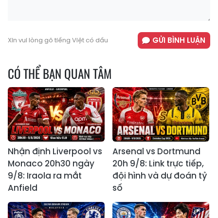
GỬI BÌNH LUẬN
Xin vui lòng gõ tiếng Việt có dấu
CÓ THỂ BẠN QUAN TÂM
Nhận định Liverpool vs
Arsenal vs Dortmund
Monaco 20h30 ngày
20h 9/8: Link trực tiếp,
9/8: Iraola ra mắt
đội hình và dự đoán tỷ
Anfield
số