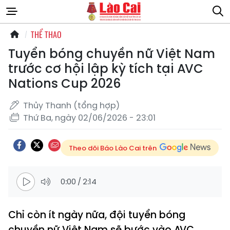
THỂ THAO
Tuyển bóng chuyền nữ Việt Nam
trước cơ hội lập kỳ tích tại AVC
Nations Cup 2026
Thủy Thanh (tổng hợp)
Thứ Ba, ngày 02/06/2026 - 23:01
Theo dõi Báo Lào Cai trên
0:00
/
2:14
Chỉ còn ít ngày nữa, đội tuyển bóng
chuyền nữ Việt Nam sẽ bước vào AVC