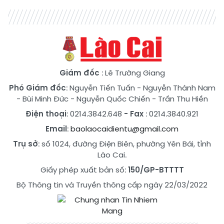
Giám đốc
: Lê Trường Giang
Phó Giám đốc
:
Nguyễn Tiến Tuấn
-
Nguyễn Thành Nam
-
Bùi Minh Đức
-
Nguyễn Quốc Chiến
-
Trần Thu Hiền
Điện thoại
: 0214.3842.648
- Fax
: 0214.3840.921
Email
:
baolaocaidientu@gmail.com
Trụ sở
: số 1024, đường Điện Biên, phường Yên Bái, tỉnh
Lào Cai.
Giấy phép xuất bản số:
150/GP-BTTTT
Bộ Thông tin và Truyền thông cấp ngày 22/03/2022