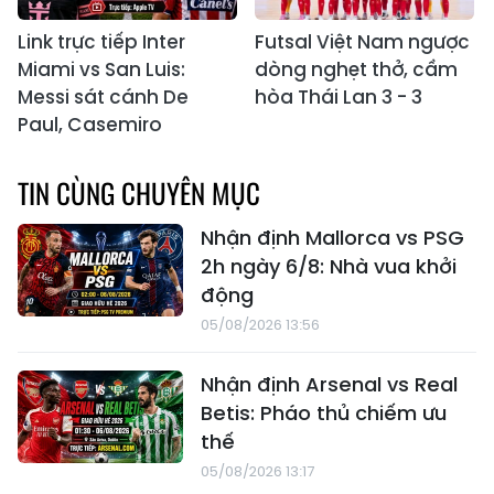
Link trực tiếp Inter
Futsal Việt Nam ngược
Miami vs San Luis:
dòng nghẹt thở, cầm
Messi sát cánh De
hòa Thái Lan 3 - 3
Paul, Casemiro
TIN CÙNG CHUYÊN MỤC
Nhận định Mallorca vs PSG
2h ngày 6/8: Nhà vua khởi
động
05/08/2026 13:56
Nhận định Arsenal vs Real
Betis: Pháo thủ chiếm ưu
thế
05/08/2026 13:17