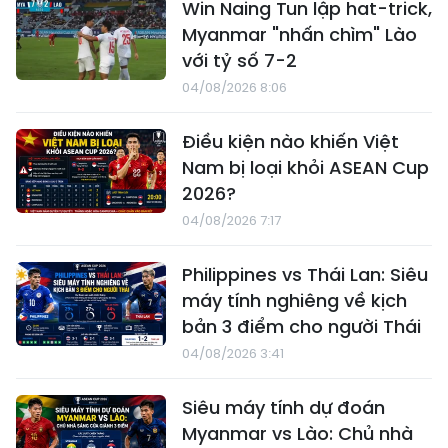
Win Naing Tun lập hat-trick,
Myanmar "nhấn chìm" Lào
với tỷ số 7-2
04/08/2026 8:06
Điều kiện nào khiến Việt
Nam bị loại khỏi ASEAN Cup
2026?
04/08/2026 7:17
Philippines vs Thái Lan: Siêu
máy tính nghiêng về kịch
bản 3 điểm cho người Thái
04/08/2026 3:41
Siêu máy tính dự đoán
Myanmar vs Lào: Chủ nhà