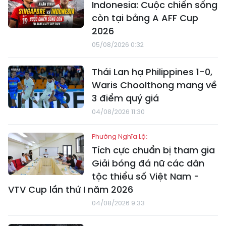
Indonesia: Cuộc chiến sống
còn tại bảng A AFF Cup
2026
05/08/2026 0:32
Thái Lan hạ Philippines 1-0,
Waris Choolthong mang về
3 điểm quý giá
04/08/2026 11:30
Phường Nghĩa Lộ:
Tích cực chuẩn bị tham gia
Giải bóng đá nữ các dân
tộc thiểu số Việt Nam -
VTV Cup lần thứ I năm 2026
04/08/2026 9:33