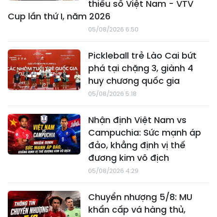
thiểu số Việt Nam - VTV
Cup lần thứ I, năm 2026
05/08/2026 6:50
Pickleball trẻ Lào Cai bứt
phá tại chặng 3, giành 4
huy chương quốc gia
05/08/2026 5:18
Nhận định Việt Nam vs
Campuchia: Sức mạnh áp
đảo, khẳng định vị thế
đương kim vô địch
05/08/2026 4:29
Chuyển nhượng 5/8: MU
khẩn cấp vá hàng thủ,