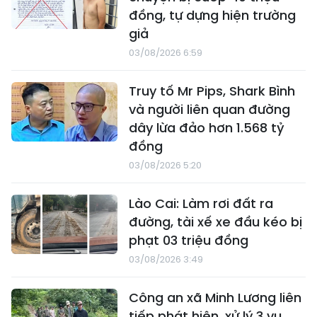
đồng, tự dựng hiện trường
giả
03/08/2026 6:59
Truy tố Mr Pips, Shark Bình
và người liên quan đường
dây lừa đảo hơn 1.568 tỷ
đồng
03/08/2026 5:20
Lào Cai: Làm rơi đất ra
đường, tài xế xe đầu kéo bị
phạt 03 triệu đồng
03/08/2026 3:49
Công an xã Minh Lương liên
tiếp phát hiện, xử lý 3 vụ