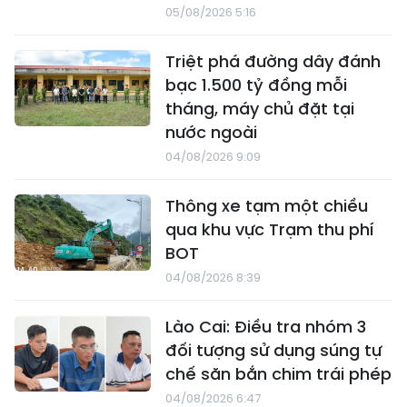
05/08/2026 5:16
Triệt phá đường dây đánh
bạc 1.500 tỷ đồng mỗi
tháng, máy chủ đặt tại
nước ngoài
04/08/2026 9:09
Thông xe tạm một chiều
qua khu vực Trạm thu phí
BOT
04/08/2026 8:39
Lào Cai: Điều tra nhóm 3
đối tượng sử dụng súng tự
chế săn bắn chim trái phép
04/08/2026 6:47