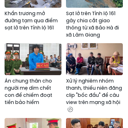
Khẩn trương mở
Sạt lở trên Tỉnh lộ 161
đường tạm qua điểm
gây chia cắt giao
sạt lở trên Tỉnh lộ 161
thông từ xã Bảo Hà đi
xã Lâm Giang
Án chung thân cho
Xử lý nghiêm nhóm
người mẹ dìm chết
thanh, thiếu niên đăng
con để chiếm đoạt
clip "bốc đầu" để câu
tiền bảo hiểm
view trên mạng xã hội