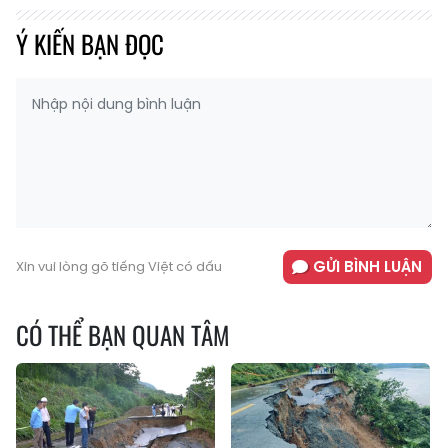
Ý KIẾN BẠN ĐỌC
GỬI BÌNH LUẬN
Xin vui lòng gõ tiếng Việt có dấu
CÓ THỂ BẠN QUAN TÂM