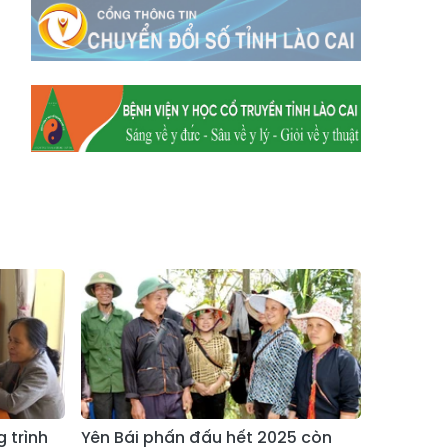
Xã Mường
Xã Dền Sáng
Hum
Xã Y Tý
Xã A Mú Sung
Xã Trịnh Tường
Xã Nậm Chày
Xã Bản Xèo
Xã Bát Xát
Xã Võ Lao
Xã Khánh Yên
Xã Văn Bàn
Xã Dương Quỳ
Xã Chiềng Ken
Xã Minh Lương
Xã Nậm Chảy
Xã Bảo Yên
Xã Nghĩa Đô
Xã Thượng Hà
Xã Xuân Hòa
Xã Phúc Khánh
Xã Bảo Hà
Xã Mường Bo
g trình
Yên Bái phấn đấu hết 2025 còn