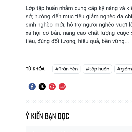
Lớp tập huấn nhằm cung cấp kỹ năng và ki
sở; hướng đến mục tiêu giảm nghèo đa chiề
sinh nghèo mới; hỗ trợ người nghèo vượt lê
xã hội cơ bản, nâng cao chất lượng cuộc
tiêu, đúng đối tượng, hiệu quả, bền vững...
TỪ KHÓA:
#Trấn Yên
#tập huấn
#giảm
Ý KIẾN BẠN ĐỌC