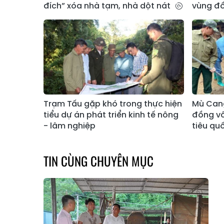
đích” xóa nhà tạm, nhà dột nát
vùng đồ
Trạm Tấu gặp khó trong thực hiện
Mù Cang
tiểu dự án phát triển kinh tế nông
đồng vố
- lâm nghiệp
tiêu qu
TIN CÙNG CHUYÊN MỤC