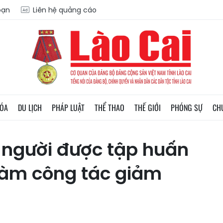
oạn
Liên hệ quảng cáo
HÓA
DU LỊCH
PHÁP LUẬT
THỂ THAO
THẾ GIỚI
PHÓNG SỰ
CH
0 người được tập huấn
làm công tác giảm