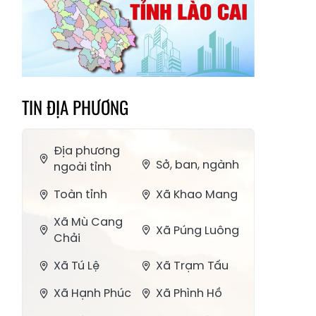
TIN ĐỊA PHƯƠNG
Địa phương
Sở, ban, ngành
ngoài tỉnh
Toàn tỉnh
Xã Khao Mang
Xã Mù Cang
Xã Púng Luông
Chải
Xã Tú Lệ
Xã Trạm Tấu
Xã Hạnh Phúc
Xã Phình Hồ