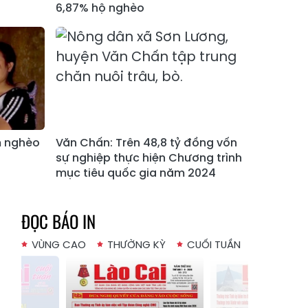
6,87% hộ nghèo
Xã Bản Hồ
Xã Tả Van
Xã Tả Phìn
Xã Cốc Lầu
Xã Bảo Nhai
Xã Bản Liền
Xã Bắc Hà
Xã Tả Củ Tỷ
Xã Lùng Phình
Xã Pha Long
m nghèo
Văn Chấn: Trên 48,8 tỷ đồng vốn
Xã Mường
Xã Bản Lầu
sự nghiệp thực hiện Chương trình
Khương
mục tiêu quốc gia năm 2024
Xã Cao Sơn
Xã Si Ma Cai
Xã Sín Chéng
Xã Nậm Xé
ĐỌC BÁO IN
Xã Ngũ Chỉ
VÙNG CAO
THƯỜNG KỲ
CUỐI TUẦN
Xã Chế Tạo
Sơn
Xã Lao Chải
Xã Nậm Có