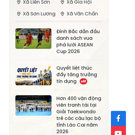
Xã Liên Sơn
Xã Gia Hội
Xã Sơn Lương
Xã Văn Chấn
Xã Thượng
Xã Chấn Thịnh
Đình Bắc dẫn đầu
Bằng La
danh sách vua
Xã Phong Dụ
phá lưới ASEAN
Xã Nghĩa Tâm
Hạ
Cup 2026
Xã Châu Quế
Xã Lâm Giang
Quyết liệt thúc
Xã Đông
đẩy tăng trưởng
Xã Tân Hợp
tín dụng
Cuông
Xã Mậu A
Xã Xuân Ái
Hơn 400 vận động
viên tranh tài tại
Xã Lâm
Xã Mỏ Vàng
Giải Taekwondo
Thượng
trẻ các câu lạc bộ
Xã Lục Yên
Xã Tân Lĩnh
tỉnh Lào Cai năm
2026