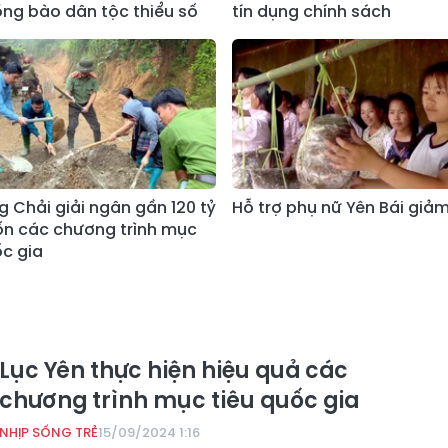
ng bào dân tộc thiểu số
tín dụng chính sách
 Chải giải ngân gần 120 tỷ
Hỗ trợ phụ nữ Yên Bái giả
n các chương trình mục
ốc gia
Lục Yên thực hiện hiệu quả các
chương trình mục tiêu quốc gia
NHỊP SỐNG TRẺ
15/09/2024 1:16