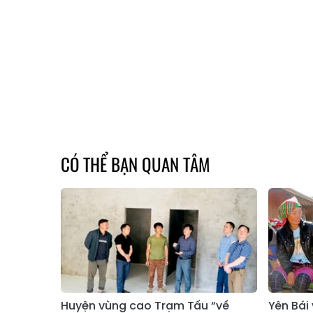
CÓ THỂ BẠN QUAN TÂM
Huyện vùng cao Trạm Tấu “về
Yên Bái