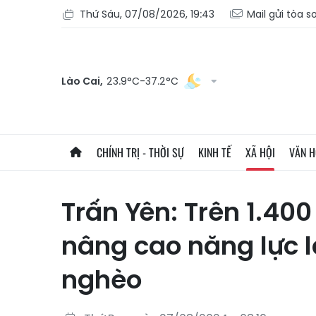
Thứ Sáu, 07/08/2026, 19:43
Mail gửi tòa s
Lào Cai,
23.9°C-37.2°C
CHÍNH TRỊ - THỜI SỰ
KINH TẾ
XÃ HỘI
VĂN 
Trấn Yên: Trên 1.40
nâng cao năng lực 
nghèo