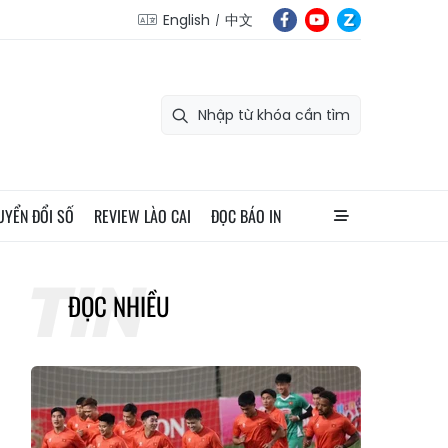
English
中文
UYỂN ĐỔI SỐ
REVIEW LÀO CAI
ĐỌC BÁO IN
ĐỌC NHIỀU