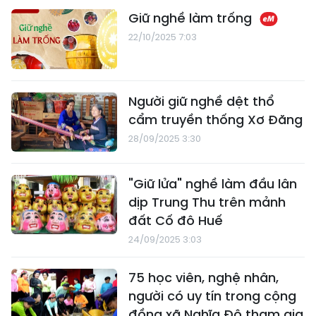
Giữ nghề làm trống
22/10/2025 7:03
Người giữ nghề dệt thổ
cẩm truyền thống Xơ Đăng
28/09/2025 3:30
"Giữ lửa" nghề làm đầu lân
dịp Trung Thu trên mảnh
đất Cố đô Huế
24/09/2025 3:03
75 học viên, nghệ nhân,
người có uy tín trong cộng
đồng xã Nghĩa Đô tham gia