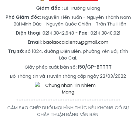
Giám đốc
: Lê Trường Giang
Phó Giám đốc
:
Nguyễn Tiến Tuấn
-
Nguyễn Thành Nam
-
Bùi Minh Đức
-
Nguyễn Quốc Chiến
-
Trần Thu Hiền
Điện thoại
: 0214.3842.648
- Fax
: 0214.3840.921
Email
:
baolaocaidientu@gmail.com
Trụ sở
: số 1024, đường Điện Biên, phường Yên Bái, tỉnh
Lào Cai.
Giấy phép xuất bản số:
150/GP-BTTTT
Bộ Thông tin và Truyền thông cấp ngày 22/03/2022
CẤM SAO CHÉP DƯỚI MỌI HÌNH THỨC NẾU KHÔNG CÓ SỰ
CHẤP THUẬN BẰNG VĂN BẢN.