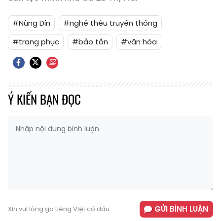
#Nùng Dín
#nghề thêu truyền thống
#trang phục
#bảo tồn
#văn hóa
Ý KIẾN BẠN ĐỌC
GỬI BÌNH LUẬN
Xin vui lòng gõ tiếng Việt có dấu