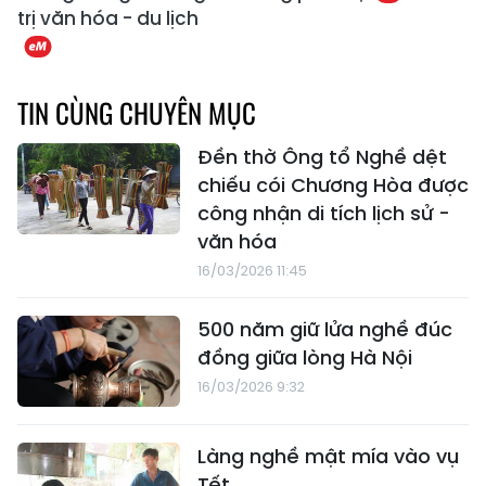
trị văn hóa - du lịch
TIN CÙNG CHUYÊN MỤC
Đền thờ Ông tổ Nghề dệt
chiếu cói Chương Hòa được
công nhận di tích lịch sử -
văn hóa
16/03/2026 11:45
500 năm giữ lửa nghề đúc
đồng giữa lòng Hà Nội
16/03/2026 9:32
Làng nghề mật mía vào vụ
Tết