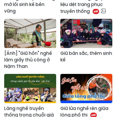
mở lối sinh kế bền
liệu dệt trang phục
vững
truyền thống
[Ảnh] "Giữ hồn" nghề
Giữ bản sắc, thêm sinh
làm giấy thủ công ở
kế
Nậm Than
Làng nghề truyền
Giữ lửa nghề rèn giữa
thống trong chuỗi giá
lòng phố thị