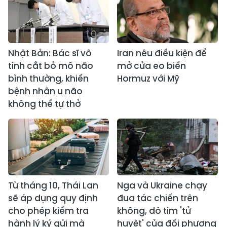
Nhật Bản: Bác sĩ vô
Iran nêu điều kiện để
tình cắt bỏ mô não
mở cửa eo biển
bình thường, khiến
Hormuz với Mỹ
bệnh nhân u não
không thể tự thở
Từ tháng 10, Thái Lan
Nga và Ukraine chạy
sẽ áp dụng quy định
đua tác chiến trên
cho phép kiểm tra
không, dò tìm 'tử
hành lý ký gửi mà
huyệt' của đối phương