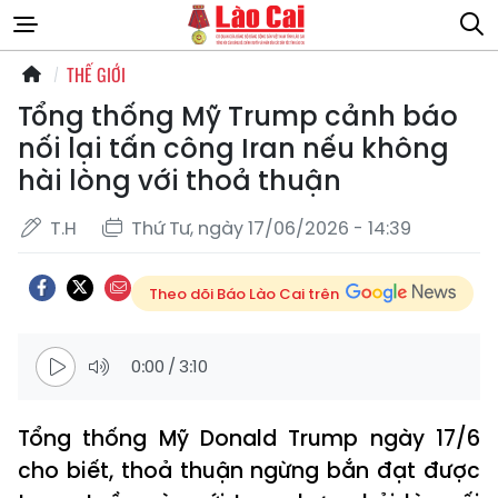
THẾ GIỚI
Tổng thống Mỹ Trump cảnh báo
nối lại tấn công Iran nếu không
hài lòng với thoả thuận
T.H
Thứ Tư, ngày 17/06/2026 - 14:39
Theo dõi Báo Lào Cai trên
0:00
/
3:10
Tổng thống Mỹ Donald Trump ngày 17/6
cho biết, thoả thuận ngừng bắn đạt được