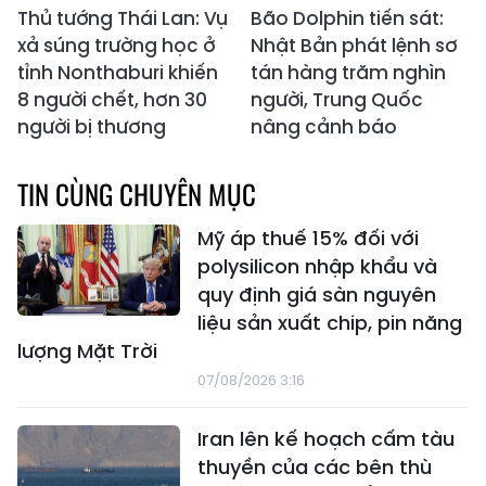
Thủ tướng Thái Lan: Vụ
Bão Dolphin tiến sát:
xả súng trường học ở
Nhật Bản phát lệnh sơ
tỉnh Nonthaburi khiến
tán hàng trăm nghìn
8 người chết, hơn 30
người, Trung Quốc
người bị thương
nâng cảnh báo
TIN CÙNG CHUYÊN MỤC
Mỹ áp thuế 15% đối với
polysilicon nhập khẩu và
quy định giá sàn nguyên
liệu sản xuất chip, pin năng
lượng Mặt Trời
07/08/2026 3:16
Iran lên kế hoạch cấm tàu
thuyền của các bên thù