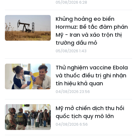
05/08/2026 6:28
Khủng hoảng eo biển
Hormuz: Bế tắc đàm phán
Mỹ - Iran và xáo trộn thị
trường dầu mỏ
05/08/2026 1:43
Thử nghiệm vaccine Ebola
và thuốc điều trị ghi nhận
tín hiệu khả quan
04/08/2026 23:56
Mỹ mở chiến dịch thu hồi
quốc tịch quy mô lớn
04/08/2026 6:56