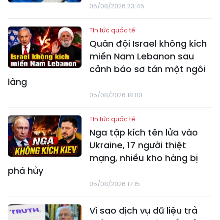
05/08/2026 23:45
Tin tức quốc tế
Quân đội Israel không kích
miền Nam Lebanon sau
cảnh báo sơ tán một ngôi
làng
05/08/2026 18:00
Tin tức quốc tế
Nga tập kích tên lửa vào
Ukraine, 17 người thiệt
mạng, nhiều kho hàng bị
phá hủy
05/08/2026 17:15
Vì sao dịch vụ dữ liệu trả