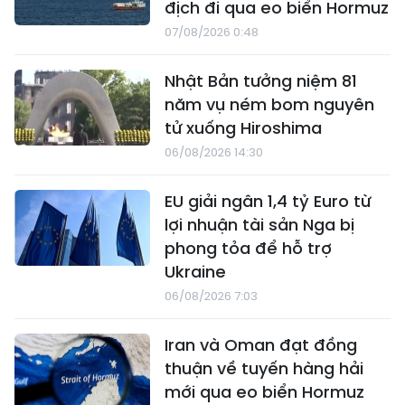
địch đi qua eo biển Hormuz
07/08/2026 0:48
Nhật Bản tưởng niệm 81
năm vụ ném bom nguyên
tử xuống Hiroshima
06/08/2026 14:30
EU giải ngân 1,4 tỷ Euro từ
lợi nhuận tài sản Nga bị
phong tỏa để hỗ trợ
Ukraine
06/08/2026 7:03
Iran và Oman đạt đồng
thuận về tuyến hàng hải
mới qua eo biển Hormuz