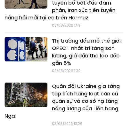
tuyên bố bắt đầu đàm
phán, Iran xúc tiến tuyến
hàng hải mới tại eo biển Hormuz
03/08/2026 1:59
Thị trường dầu mỏ thế giới:
OPEC+ nhất trí tăng sản
lượng, giá dầu thô lao dốc
gần 5%
03/08/2026 1:30
Quân đội Ukraine gia tăng
tập kích hàng loạt căn cứ
quân sự và cơ sở hạ tầng
năng lượng của Liên bang
Nga
02/08/2026 13:26