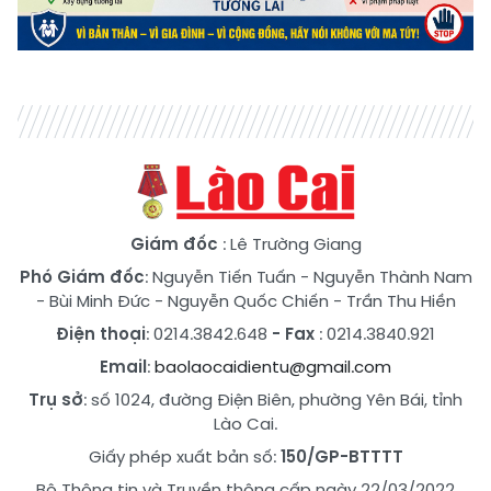
Giám đốc
: Lê Trường Giang
Phó Giám đốc
:
Nguyễn Tiến Tuấn
-
Nguyễn Thành Nam
-
Bùi Minh Đức
-
Nguyễn Quốc Chiến
-
Trần Thu Hiền
Điện thoại
: 0214.3842.648
- Fax
: 0214.3840.921
Email
:
baolaocaidientu@gmail.com
Trụ sở
: số 1024, đường Điện Biên, phường Yên Bái, tỉnh
Lào Cai.
Giấy phép xuất bản số:
150/GP-BTTTT
Bộ Thông tin và Truyền thông cấp ngày 22/03/2022