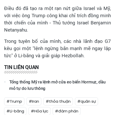
Điều đó đã tạo ra một rạn nứt giữa Israel và Mỹ,
với việc ông Trump công khai chỉ trích đồng minh
thời chiến của mình - Thủ tướng Israel Benjamin
Netanyahu.
Trong tuyên bố của mình, các nhà lãnh đạo G7
kêu gọi một "lệnh ngừng bắn mạnh mẽ ngay lập
tức" ở Li-băng và giải giáp Hezbollah.
TIN LIÊN QUAN
Tổng thống Mỹ ra lệnh mở cửa eo biển Hormuz, dầu
mỏ tự do lưu thông
#Trump
#Iran
#thỏa thuận
#quân sự
#Li-băng
#Hỏa lực
#đàm phán