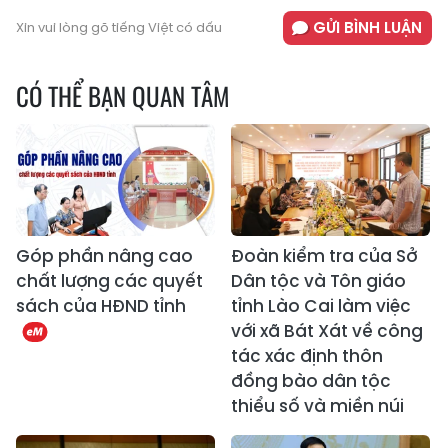
GỬI BÌNH LUẬN
Xin vui lòng gõ tiếng Việt có dấu
CÓ THỂ BẠN QUAN TÂM
Góp phần nâng cao
Đoàn kiểm tra của Sở
chất lượng các quyết
Dân tộc và Tôn giáo
sách của HĐND tỉnh
tỉnh Lào Cai làm việc
với xã Bát Xát về công
tác xác định thôn
đồng bào dân tộc
thiểu số và miền núi