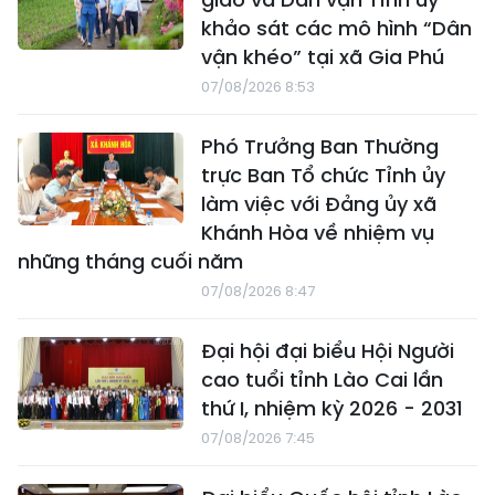
khảo sát các mô hình “Dân
vận khéo” tại xã Gia Phú
07/08/2026 8:53
Phó Trưởng Ban Thường
trực Ban Tổ chức Tỉnh ủy
làm việc với Đảng ủy xã
Khánh Hòa về nhiệm vụ
những tháng cuối năm
07/08/2026 8:47
Đại hội đại biểu Hội Người
cao tuổi tỉnh Lào Cai lần
thứ I, nhiệm kỳ 2026 - 2031
07/08/2026 7:45