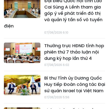
Đại biểu Quốc hội tỉnh Lào
Cai Sùng A Lềnh tham gia
góp ý về phát triển đô thị
và quản lý tần số vô tuyến
điện
07/08/2026 6:10
Thường trực HĐND tỉnh họp
phiên thứ 7 thảo luận nội
dung kỳ họp lần thứ 4
07/08/2026 6:02
Bí thư Tỉnh ủy Dương Quốc
Huy tiếp Đoàn công tác Đại
sứ quán Israel tại Việt Nam
07/08/2026 5:56