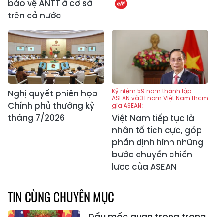
bảo vệ ANTT ở cơ sở
trên cả nước
Kỷ niệm 59 năm thành lập
Nghị quyết phiên họp
ASEAN và 31 năm Việt Nam tham
Chính phủ thường kỳ
gia ASEAN:
tháng 7/2026
Việt Nam tiếp tục là
nhân tố tích cực, góp
phần định hình những
bước chuyển chiến
lược của ASEAN
TIN CÙNG CHUYÊN MỤC
Dấu mốc quan trọng trong