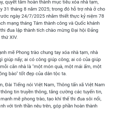
này, quyết tâm hoàn thành mục tiêu xóa nhà tạm,
ày 31 tháng 8 năm 2025; trong đó hỗ trợ nhà ở cho
h trước ngày 24/7/2025 nhằm thiết thực kỷ niệm 78
Cách mạng tháng Tám thành công và Quốc khánh
thi đua lập thành tích chào mừng Đại hội Đảng
 thứ XIV.
mạnh mẽ Phong trào chung tay xóa nhà tạm, nhà
 gì giúp nấy; ai có công giúp công; ai có của giúp
ít"; mỗi căn nhà là "một món quà, một mái ấm, một
đồng bào" tốt đẹp của dân tộc ta.
m, Đài Tiếng nói Việt Nam, Thông tấn xã Việt Nam
hông tin truyền thông, tăng cường các tuyến tin,
 mạnh mẽ phong trào, tạo khí thế thi đua sôi nổi,
ình với tinh thần nêu trên, góp phần hoàn thành