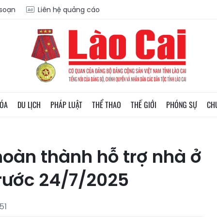
 soạn
Liên hệ quảng cáo
HÓA
DU LỊCH
PHÁP LUẬT
THỂ THAO
THẾ GIỚI
PHÓNG SỰ
CH
oàn thành hỗ trợ nhà ở
rước 24/7/2025
51