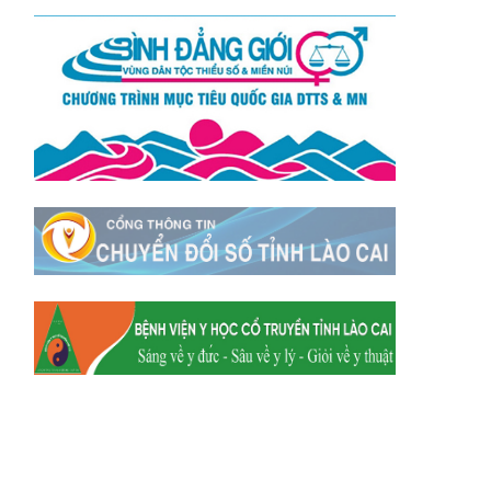
Xã Mường
Xã Dền Sáng
Hum
Xã Y Tý
Xã A Mú Sung
Xã Trịnh Tường
Xã Nậm Chày
Xã Bản Xèo
Xã Bát Xát
Xã Võ Lao
Xã Khánh Yên
Xã Văn Bàn
Xã Dương Quỳ
Xã Chiềng Ken
Xã Minh Lương
Xã Nậm Chảy
Xã Bảo Yên
Xã Nghĩa Đô
Xã Thượng Hà
Xã Xuân Hòa
Xã Phúc Khánh
Xã Bảo Hà
Xã Mường Bo