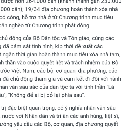
át được hơn 264.000 căn (khánh thành gần 230.000
.000 căn); 19/34 địa phương hoàn thành xóa nhà
có công, hỗ trợ nhà ở từ Chương trình mục tiêu
 cận nghèo từ Chương trình phát động.
 chủ động của Bộ Dân tộc và Tôn giáo, cùng các
 đã bám sát tình hình, kịp thời đề xuất các
rút ngắn thời gian hoàn thành mục tiêu xóa nhà tạm,
nh thần vào cuộc quyết liệt và trách nhiệm của Bộ
ớc Việt Nam, các bộ, cơ quan, địa phương, các
 đã chủ động tham gia và cam kết đi đôi với hành
hân văn sâu sắc của dân tộc ta với tinh thần "Lá
u", "Không để ai bị bỏ lại phía sau".
trị đặc biệt quan trọng, có ý nghĩa nhân văn sâu
ước với Nhân dân và tri ân các anh hùng, liệt sĩ,
ướng yêu cầu các Bộ, cơ quan, địa phương quyết