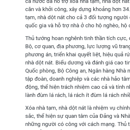
cả nước đã hỗ trợ xóa nhà tạm, nhà dột n
căn và khởi công, xây dựng khoảng hơn 34
tạm, nhà dột nát cho cả 3 đối tượng người 
quốc gia và hỗ trợ nhà ở cho hộ nghèo, hộ
Thủ tướng hoan nghênh tinh thần tích cực,
Bộ, cơ quan, địa phương, lực lượng vũ trang
phương án, triển khai quyết liệt, hiệu quả 
nhà dột nát. Biểu dương và đánh giá cao ti
Quốc phòng, Bộ Công an, Ngân hàng Nhà nư
tập đoàn, doanh nghiệp và các nhà hảo tâm
động, thể hiện trách nhiệm cao cả và tính n
lành đùm lá rách, lá rách ít đùm lá rách nhiề
Xóa nhà tạm, nhà dột nát là nhiệm vụ chính 
sắc, thể hiện sự quan tâm của Đảng và Nhà n
những người có công với cách mạng. Thủ t