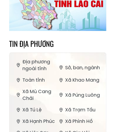
TIN ĐỊA PHƯƠNG
Địa phương
Sở, ban, ngành
ngoài tỉnh
Toàn tỉnh
Xã Khao Mang
Xã Mù Cang
Xã Púng Luông
Chải
Xã Tú Lệ
Xã Trạm Tấu
Xã Hạnh Phúc
Xã Phình Hồ