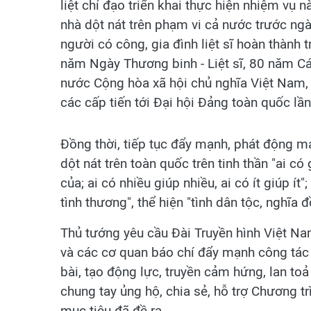
liệt chỉ đạo triển khai thực hiện nhiệm vụ 
nhà dột nát trên phạm vi cả nước trước ng
người có công, gia đình liệt sĩ hoàn thàn
năm Ngày Thương binh - Liệt sĩ, 80 năm 
nước Cộng hòa xã hội chủ nghĩa Việt Nam, 
các cấp tiến tới Đại hội Đảng toàn quốc lần
Đồng thời, tiếp tục đẩy mạnh, phát động 
dột nát trên toàn quốc trên tinh thần "ai có
của; ai có nhiều giúp nhiều, ai có ít giúp 
tình thương", thể hiện "tình dân tộc, nghĩa 
Thủ tướng yêu cầu Đài Truyền hình Việt Na
và các cơ quan báo chí đẩy mạnh công tác t
bài, tạo động lực, truyền cảm hứng, lan toả
chung tay ủng hộ, chia sẻ, hỗ trợ Chương tr
mục tiêu đã đề ra.