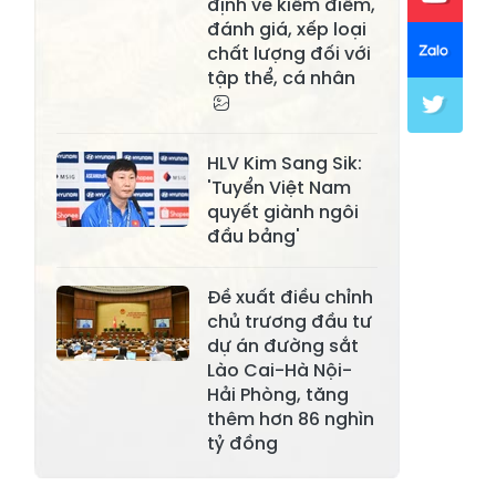
định về kiểm điểm,
đánh giá, xếp loại
Xã Mường Lai
Xã Cảm Nhân
chất lượng đối với
tập thể, cá nhân
Xã Yên Thành
Xã Thác Bà
Xã Yên Bình
Xã Bảo Ái
HLV Kim Sang Sik:
Xã Hưng
Xã Trấn Yên
'Tuyển Việt Nam
Khánh
quyết giành ngôi
đầu bảng'
Xã Lương
Xã Việt Hồng
Thịnh
Đề xuất điều chỉnh
Xã Quy Mông
Xã Cốc San
chủ trương đầu tư
dự án đường sắt
Xã Hợp Thành
Xã Phong Hải
Lào Cai-Hà Nội-
Xã Xuân
Hải Phòng, tăng
Xã Bảo Thắng
Quang
thêm hơn 86 nghìn
tỷ đồng
Xã Tằng Loỏng
Xã Gia Phú