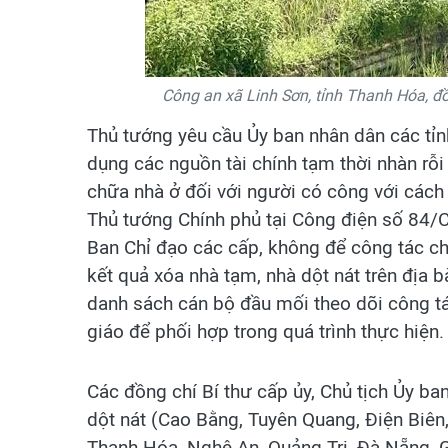
Công an xã Linh Sơn, tỉnh Thanh Hóa, đ
Thủ tướng yêu cầu Ủy ban nhân dân các tỉn
dụng các nguồn tài chính tạm thời nhàn rỗ
chữa nhà ở đối với người có công với cách 
Thủ tướng Chính phủ tại Công điện số 84/C
Ban Chỉ đạo các cấp, không để công tác ch
kết quả xóa nhà tạm, nhà dột nát trên địa
danh sách cán bộ đầu mối theo dõi công tá
giáo để phối hợp trong quá trình thực hiện.
Các đồng chí Bí thư cấp ủy, Chủ tịch Ủy ba
dột nát (Cao Bằng, Tuyên Quang, Điện Biên
Thanh Hóa, Nghệ An, Quảng Trị, Đà Nẵng, G