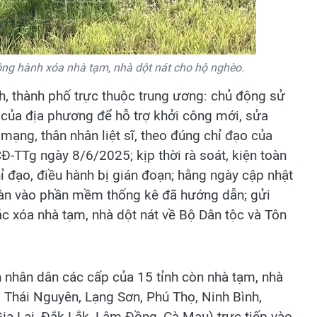
ồng hành xóa nhà tạm, nhà dột nát cho hộ nghèo.
h, thành phố trực thuộc trung ương: chủ động sử
i của địa phương để hỗ trợ khởi công mới, sửa
mạng, thân nhân liệt sĩ, theo đúng chỉ đạo của
Đ-TTg ngày 8/6/2025; kịp thời rà soát, kiện toàn
ỉ đạo, điều hành bị gián đoạn; hằng ngày cập nhật
 bàn vào phần mềm thống kê đã hướng dẫn; gửi
c xóa nhà tạm, nhà dột nát về Bộ Dân tộc và Tôn
n nhân dân các cấp của 15 tỉnh còn nhà tạm, nhà
, Thái Nguyên, Lạng Sơn, Phú Thọ, Ninh Bình,
ia Lai, Đắk Lắk, Lâm Đồng, Cà Mau) trực tiếp vào