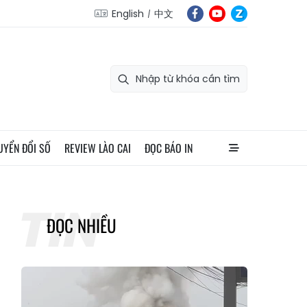
English
中文
UYỂN ĐỔI SỐ
REVIEW LÀO CAI
ĐỌC BÁO IN
ĐỌC NHIỀU