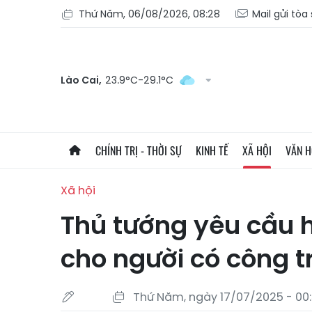
Thứ Năm, 06/08/2026, 08:28
Mail gửi tòa
Lào Cai,
23.9°C-29.1°C
CHÍNH TRỊ - THỜI SỰ
KINH TẾ
XÃ HỘI
VĂN 
Xã hội
Thủ tướng yêu cầu h
cho người có công t
Thứ Năm, ngày 17/07/2025 - 00: