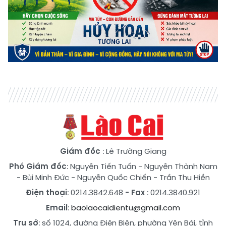
Giám đốc
: Lê Trường Giang
Phó Giám đốc
:
Nguyễn Tiến Tuấn
-
Nguyễn Thành Nam
-
Bùi Minh Đức
-
Nguyễn Quốc Chiến
-
Trần Thu Hiền
Điện thoại
: 0214.3842.648
- Fax
: 0214.3840.921
Email
:
baolaocaidientu@gmail.com
Trụ sở
: số 1024, đường Điện Biên, phường Yên Bái, tỉnh