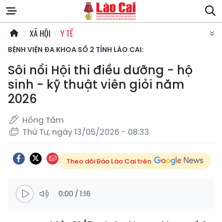
XÃ HỘI
Y TẾ
BỆNH VIỆN ĐA KHOA SỐ 2 TỈNH LÀO CAI:
Sôi nổi Hội thi điều dưỡng - hộ
sinh - kỹ thuật viên giỏi năm
2026
Hồng Tấm
Thứ Tư, ngày 13/05/2026 - 08:33
Theo dõi Báo Lào Cai trên
0:00
/
1:16