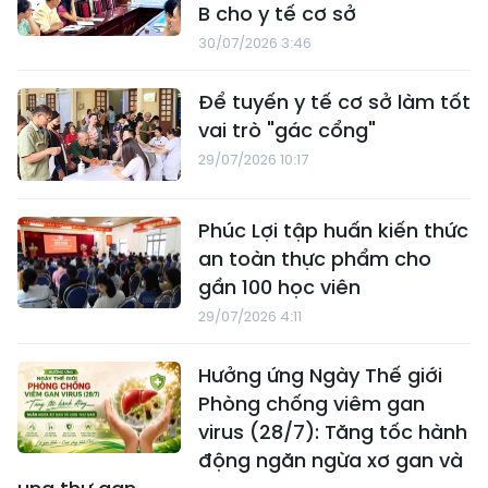
B cho y tế cơ sở
30/07/2026 3:46
Để tuyến y tế cơ sở làm tốt
vai trò "gác cổng"
29/07/2026 10:17
Phúc Lợi tập huấn kiến thức
an toàn thực phẩm cho
gần 100 học viên
29/07/2026 4:11
Hưởng ứng Ngày Thế giới
Phòng chống viêm gan
virus (28/7): Tăng tốc hành
động ngăn ngừa xơ gan và