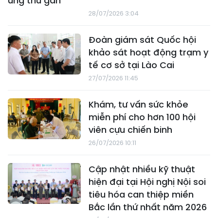
ung thư gan
28/07/2026 3:04
Đoàn giám sát Quốc hội
khảo sát hoạt động trạm y
tế cơ sở tại Lào Cai
27/07/2026 11:45
Khám, tư vấn sức khỏe
miễn phí cho hơn 100 hội
viên cựu chiến binh
26/07/2026 10:11
Cập nhật nhiều kỹ thuật
hiện đại tại Hội nghị Nội soi
tiêu hóa can thiệp miền
Bắc lần thứ nhất năm 2026