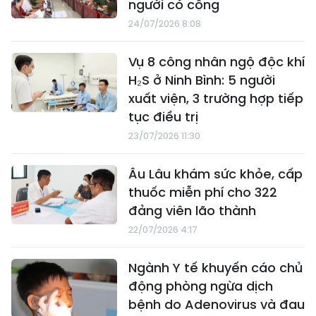
người có công
24/07/2026 8:08
Vụ 8 công nhân ngộ độc khí
H₂S ở Ninh Bình: 5 người
xuất viện, 3 trường hợp tiếp
tục điều trị
23/07/2026 11:30
Âu Lâu khám sức khỏe, cấp
thuốc miễn phí cho 322
đảng viên lão thành
22/07/2026 4:17
Ngành Y tế khuyến cáo chủ
động phòng ngừa dịch
bệnh do Adenovirus và đau