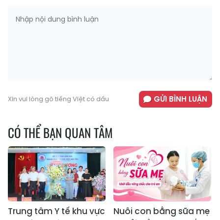
GỬI BÌNH LUẬN
Xin vui lòng gõ tiếng Việt có dấu
CÓ THỂ BẠN QUAN TÂM
Trung tâm Y tế khu vực
Nuôi con bằng sữa mẹ