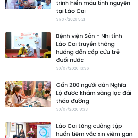
trình hiến máu tình nguyện
tại Lào Cai
31/07/2026 5:21
Bệnh viện Sản - Nhi tỉnh
Lào Cai truyền thông
hướng dẫn cấp cứu trẻ
đuối nước
30/07/2026 13:36
Gần 200 người dân Nghĩa
Lộ được khám sàng lọc đái
tháo đường
30/07/2026 8:33
Lào Cai tăng cường tập
huấn tiêm vắc xin viêm gan