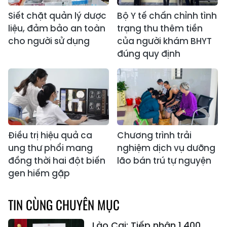
Siết chặt quản lý dược
Bộ Y tế chấn chỉnh tình
liệu, đảm bảo an toàn
trạng thu thêm tiền
cho người sử dụng
của người khám BHYT
đúng quy định
Điều trị hiệu quả ca
Chương trình trải
ung thư phổi mang
nghiệm dịch vụ dưỡng
đồng thời hai đột biến
lão bán trú tự nguyện
gen hiếm gặp
TIN CÙNG CHUYÊN MỤC
Lào Cai: Tiếp nhận 1.400