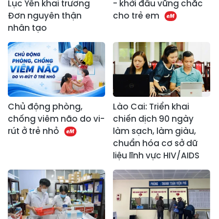
Lục Yên khai trương
- khởi đầu vững chắc
Đơn nguyên thận
cho trẻ em
nhân tạo
Chủ động phòng,
Lào Cai: Triển khai
chống viêm não do vi-
chiến dịch 90 ngày
rút ở trẻ nhỏ
làm sạch, làm giàu,
chuẩn hóa cơ sở dữ
liệu lĩnh vực HIV/AIDS