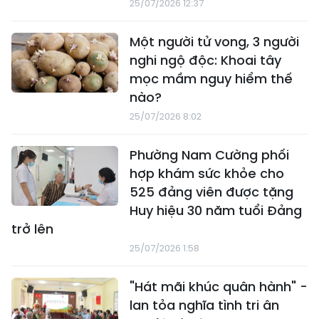
25/07/2026 12:37
Một người tử vong, 3 người
nghi ngộ độc: Khoai tây
mọc mầm nguy hiểm thế
nào?
25/07/2026 8:02
Phường Nam Cường phối
hợp khám sức khỏe cho
525 đảng viên được tặng
Huy hiệu 30 năm tuổi Đảng
trở lên
25/07/2026 1:58
"Hát mãi khúc quân hành" -
lan tỏa nghĩa tình tri ân