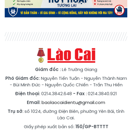
Giám đốc
: Lê Trường Giang
Phó Giám đốc
:
Nguyễn Tiến Tuấn
-
Nguyễn Thành Nam
-
Bùi Minh Đức
-
Nguyễn Quốc Chiến
-
Trần Thu Hiền
Điện thoại
: 0214.3842.648
- Fax
: 0214.3840.921
Email
:
baolaocaidientu@gmail.com
Trụ sở
: số 1024, đường Điện Biên, phường Yên Bái, tỉnh
Lào Cai.
Giấy phép xuất bản số:
150/GP-BTTTT