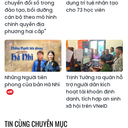
chuyển đổi số trong
dụng trí tuệ nhân tạo
đào tạo, bồi dưỡng
cho 73 học viên
cán bộ theo mô hình
chính quyền địa
phương hai cấp"
Những Người tiên
Trịnh Tường ra quân hỗ
phong của bản Hà Nhì
trợ người dân kích
hoạt tài khoản định
danh, tích hợp an sinh
xã hội trên VNeID
TIN CÙNG CHUYÊN MỤC