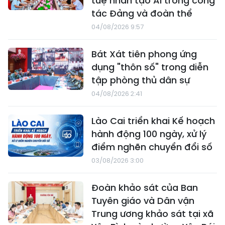
tuệ nhân tạo AI trong công
tác Đảng và đoàn thể
04/08/2026 9:57
Bát Xát tiên phong ứng
dụng "thôn số" trong diễn
tập phòng thủ dân sự
04/08/2026 2:41
Lào Cai triển khai Kế hoạch
hành động 100 ngày, xử lý
điểm nghẽn chuyển đổi số
03/08/2026 3:00
Đoàn khảo sát của Ban
Tuyên giáo và Dân vận
Trung ương khảo sát tại xã