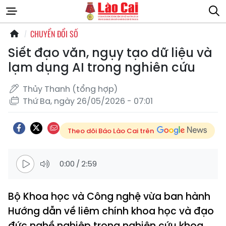
CHUYỂN ĐỔI SỐ
Siết đạo văn, ngụy tạo dữ liệu và
lạm dụng AI trong nghiên cứu
Thủy Thanh (tổng hợp)
Thứ Ba, ngày 26/05/2026 - 07:01
Theo dõi Báo Lào Cai trên
0:00
/
2:59
Bộ Khoa học và Công nghệ vừa ban hành
Hướng dẫn về liêm chính khoa học và đạo
đức nghề nghiệp trong nghiên cứu khoa