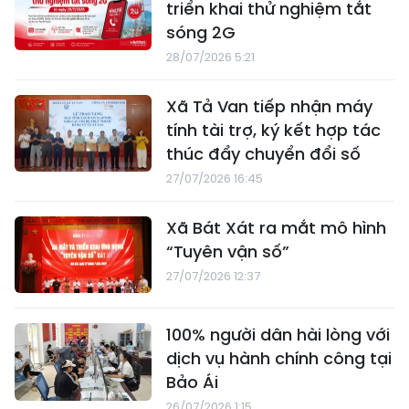
triển khai thử nghiệm tắt
sóng 2G
28/07/2026 5:21
Xã Tả Van tiếp nhận máy
tính tài trợ, ký kết hợp tác
thúc đẩy chuyển đổi số
27/07/2026 16:45
Xã Bát Xát ra mắt mô hình
“Tuyên vận số”
27/07/2026 12:37
100% người dân hài lòng với
dịch vụ hành chính công tại
Bảo Ái
26/07/2026 1:15