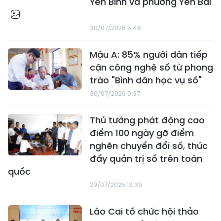
Yên Bình và phường Yên Bái
30/07/2026 5:46
Mậu A: 85% người dân tiếp
cận công nghệ số từ phong
trào "Bình dân học vụ số"
30/07/2026 0:37
Thủ tướng phát động cao
điểm 100 ngày gỡ điểm
nghẽn chuyển đổi số, thúc
đẩy quản trị số trên toàn
quốc
29/07/2026 13:39
Lào Cai tổ chức hội thảo