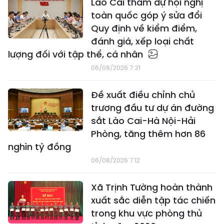
Lào Cai tham dự hội nghị
toàn quốc góp ý sửa đổi
Quy định về kiểm điểm,
đánh giá, xếp loại chất
lượng đối với tập thể, cá nhân
06/08/2026 7:31
Đề xuất điều chỉnh chủ
trương đầu tư dự án đường
sắt Lào Cai-Hà Nội-Hải
Phòng, tăng thêm hơn 86
nghìn tỷ đồng
06/08/2026 7:12
Xã Trịnh Tường hoàn thành
xuất sắc diễn tập tác chiến
trong khu vực phòng thủ