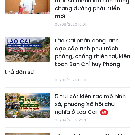
một sứ mệnh lớn hơn trong
chặng đường phát triển
mới
06/08/2026 10:01
Lào Cai phân công lãnh
đạo cấp tỉnh phụ trách
phòng, chống thiên tai, kiện
toàn Ban Chỉ huy Phòng
thủ dân sự
06/08/2026 8:30
5 trụ cột kiến tạo mô hình
xã, phường Xã hội chủ
nghĩa ở Lào Cai
06/08/2026 7:34