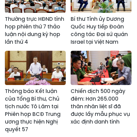
Thường trực HĐND tỉnh
Bí thư Tỉnh ủy Dương
họp phiên thứ 7 thảo
Quốc Huy tiếp Đoàn
luận nội dung kỳ họp
công tác Đại sứ quán
lần thứ 4
Israel tại Việt Nam
Thông báo Kết luận
Chiến dịch 500 ngày
của Tổng Bí thư, Chủ
đêm: Hơn 265.000
tịch nước Tô Lâm tại
thân nhân liệt sĩ đã
Phiên họp BCĐ Trung
được lấy mẫu phục vụ
ương thực hiện Nghị
xác định danh tính
quyết 57