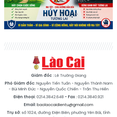
Giám đốc
: Lê Trường Giang
Phó Giám đốc
:
Nguyễn Tiến Tuấn
-
Nguyễn Thành Nam
-
Bùi Minh Đức
-
Nguyễn Quốc Chiến
-
Trần Thu Hiền
Điện thoại
: 0214.3842.648
- Fax
: 0214.3840.921
Email
:
baolaocaidientu@gmail.com
Trụ sở
: số 1024, đường Điện Biên, phường Yên Bái, tỉnh