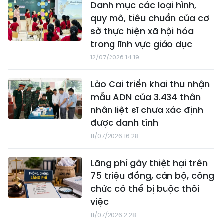
Danh mục các loại hình,
quy mô, tiêu chuẩn của cơ
sở thực hiện xã hội hóa
trong lĩnh vực giáo dục
12/07/2026 14:19
Lào Cai triển khai thu nhận
mẫu ADN của 3.434 thân
nhân liệt sĩ chưa xác định
được danh tính
11/07/2026 16:28
Lãng phí gây thiệt hại trên
75 triệu đồng, cán bộ, công
chức có thể bị buộc thôi
việc
11/07/2026 2:28