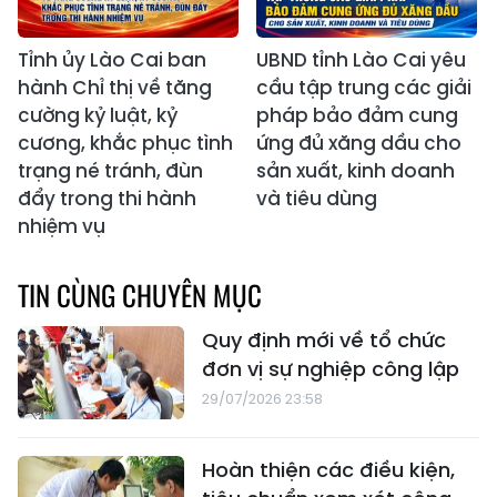
Tỉnh ủy Lào Cai ban
UBND tỉnh Lào Cai yêu
hành Chỉ thị về tăng
cầu tập trung các giải
cường kỷ luật, kỷ
pháp bảo đảm cung
cương, khắc phục tình
ứng đủ xăng dầu cho
trạng né tránh, đùn
sản xuất, kinh doanh
đẩy trong thi hành
và tiêu dùng
nhiệm vụ
TIN CÙNG CHUYÊN MỤC
Quy định mới về tổ chức
đơn vị sự nghiệp công lập
29/07/2026 23:58
Hoàn thiện các điều kiện,