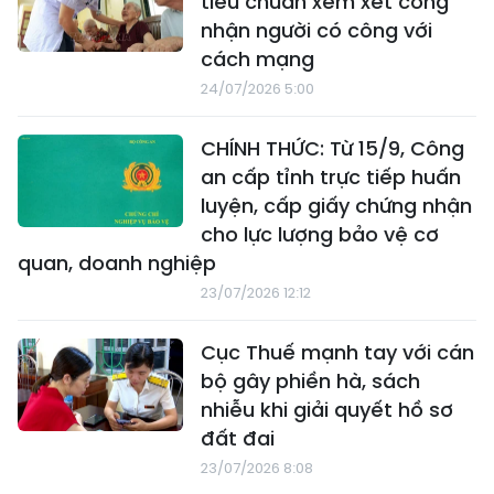
tiêu chuẩn xem xét công
nhận người có công với
cách mạng
24/07/2026 5:00
CHÍNH THỨC: Từ 15/9, Công
an cấp tỉnh trực tiếp huấn
luyện, cấp giấy chứng nhận
cho lực lượng bảo vệ cơ
quan, doanh nghiệp
23/07/2026 12:12
Cục Thuế mạnh tay với cán
bộ gây phiền hà, sách
nhiễu khi giải quyết hồ sơ
đất đai
23/07/2026 8:08