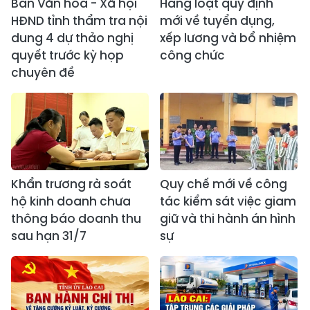
Ban Văn hóa - Xã hội
Hàng loạt quy định
HĐND tỉnh thẩm tra nội
mới về tuyển dụng,
dung 4 dự thảo nghị
xếp lương và bổ nhiệm
quyết trước kỳ họp
công chức
chuyên đề
Khẩn trương rà soát
Quy chế mới về công
hộ kinh doanh chưa
tác kiểm sát việc giam
thông báo doanh thu
giữ và thi hành án hình
sau hạn 31/7
sự