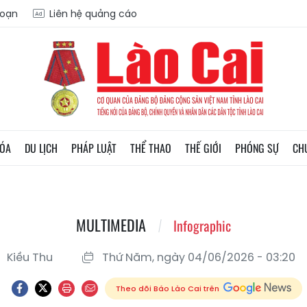
soạn
Liên hệ quảng cáo
HÓA
DU LỊCH
PHÁP LUẬT
THỂ THAO
THẾ GIỚI
PHÓNG SỰ
CH
MULTIMEDIA
Infographic
Kiều Thu
Thứ Năm, ngày 04/06/2026 - 03:20
Theo dõi Báo Lào Cai trên