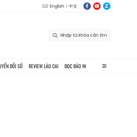
English
中文
UYỂN ĐỔI SỐ
REVIEW LÀO CAI
ĐỌC BÁO IN