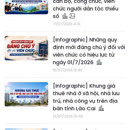
cán bộ, công chức, viên
chức người dân tộc thiểu
số
17/07/2026 4:16
[Infographic] Những quy
định mới đáng chú ý đối với
viên chức có hiệu lực từ
ngày 01/7/2026
16/07/2026 12:40
[Infographic] Khung giá
thuê nhà ở xã hội, nhà lưu
trú, nhà công vụ trên địa
bàn tỉnh Lào Cai
13/07/2026 15:45