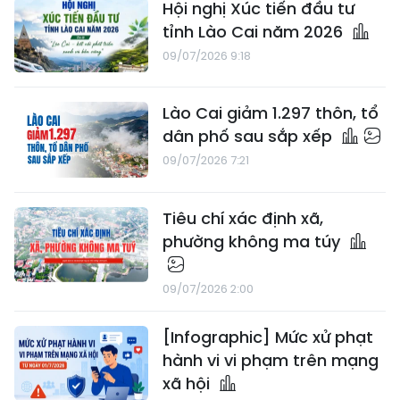
Hội nghị Xúc tiến đầu tư
tỉnh Lào Cai năm 2026
09/07/2026 9:18
Lào Cai giảm 1.297 thôn, tổ
dân phố sau sắp xếp
09/07/2026 7:21
Tiêu chí xác định xã,
phường không ma túy
09/07/2026 2:00
[Infographic] Mức xử phạt
hành vi vi phạm trên mạng
xã hội