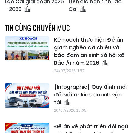
Lào Cai giai đoạn 2026
trên địa bàn tỉnh Lào
– 2030
Cai
TIN CÙNG CHUYÊN MỤC
Kế hoạch thực hiện Đề án
giảm nghèo đa chiều và
bảo đảm an sinh xã hội xã
Bảo Ái năm 2026
24/07/2026 11:57
[Infographic] Quy định mới
đối với xe kinh doanh vận
tải
20/07/2026 23:05
Đề án về phát triển đội ngũ