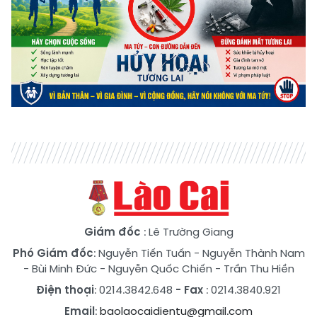
Giám đốc
: Lê Trường Giang
Phó Giám đốc
:
Nguyễn Tiến Tuấn
-
Nguyễn Thành Nam
-
Bùi Minh Đức
-
Nguyễn Quốc Chiến
-
Trần Thu Hiền
Điện thoại
: 0214.3842.648
- Fax
: 0214.3840.921
Email
:
baolaocaidientu@gmail.com