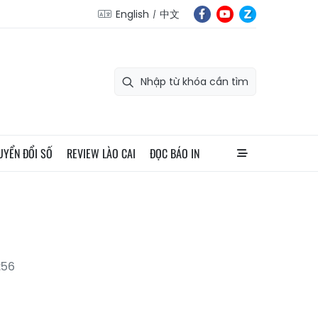
English
中文
UYỂN ĐỔI SỐ
REVIEW LÀO CAI
ĐỌC BÁO IN
:56