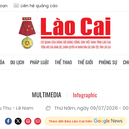
soạn
Liên hệ quảng cáo
HÓA
DU LỊCH
PHÁP LUẬT
THỂ THAO
THẾ GIỚI
PHÓNG SỰ
CH
MULTIMEDIA
Infographic
u Thu - Lê Nam
Thứ Năm, ngày 09/07/2026 - 00
Theo dõi Báo Lào Cai trên