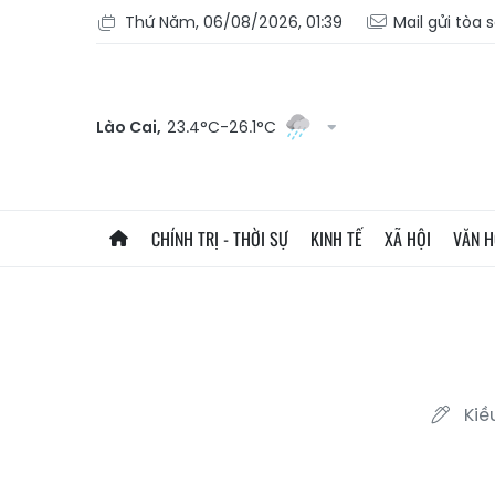
Thứ Năm, 06/08/2026, 01:39
Mail gửi tòa 
Lào Cai,
23.4°C-26.1°C
CHÍNH TRỊ - THỜI SỰ
KINH TẾ
XÃ HỘI
VĂN 
Kiề