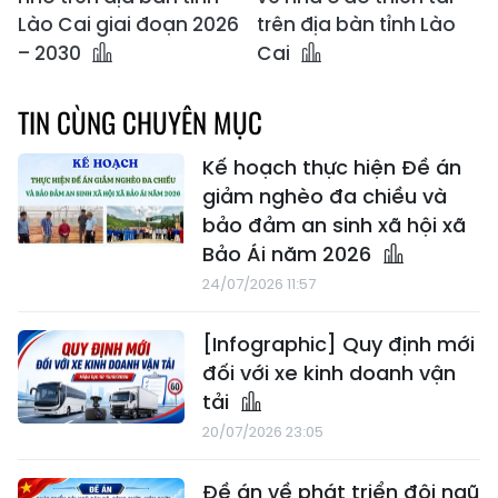
Lào Cai giai đoạn 2026
trên địa bàn tỉnh Lào
– 2030
Cai
TIN CÙNG CHUYÊN MỤC
Kế hoạch thực hiện Đề án
giảm nghèo đa chiều và
bảo đảm an sinh xã hội xã
Bảo Ái năm 2026
24/07/2026 11:57
[Infographic] Quy định mới
đối với xe kinh doanh vận
tải
20/07/2026 23:05
Đề án về phát triển đội ngũ