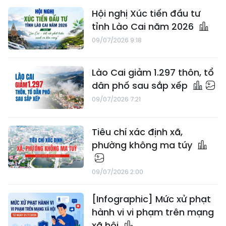
Hội nghị Xúc tiến đầu tư
tỉnh Lào Cai năm 2026
09/07/2026 9:18
Lào Cai giảm 1.297 thôn, tổ
dân phố sau sắp xếp
09/07/2026 7:21
Tiêu chí xác định xã,
phường không ma túy
09/07/2026 2:00
[Infographic] Mức xử phạt
hành vi vi phạm trên mạng
xã hội