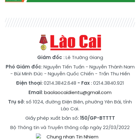
Giám đốc
: Lê Trường Giang
Phó Giám đốc
:
Nguyễn Tiến Tuấn
-
Nguyễn Thành Nam
-
Bùi Minh Đức
-
Nguyễn Quốc Chiến
-
Trần Thu Hiền
Điện thoại
: 0214.3842.648
- Fax
: 0214.3840.921
Email
:
baolaocaidientu@gmail.com
Trụ sở
: số 1024, đường Điện Biên, phường Yên Bái, tỉnh
Lào Cai.
Giấy phép xuất bản số:
150/GP-BTTTT
Bộ Thông tin và Truyền thông cấp ngày 22/03/2022