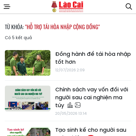
TỪ KHÓA:
"HỖ TRỢ TÁI HÒA NHẬP CỘNG ĐỒNG"
Có
5
kết quả
Đồng hành để tái hòa nhập
tốt hơn
12/07/2026 2:09
Chính sách vay vốn đối với
người sau cai nghiện ma
túy
20/05/2026 13:14
Tạo sinh kế cho người sau