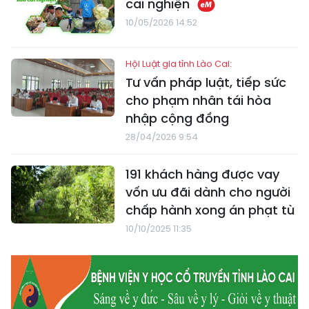
cai nghiện
10/05/2026 14:52
Hội Luật gia tỉnh Lào Cai:
Tư vấn pháp luật, tiếp sức
cho phạm nhân tái hòa
nhập cộng đồng
28/04/2026 9:54
191 khách hàng được vay
vốn ưu đãi dành cho người
chấp hành xong án phạt tù
10/10/2025 11:35