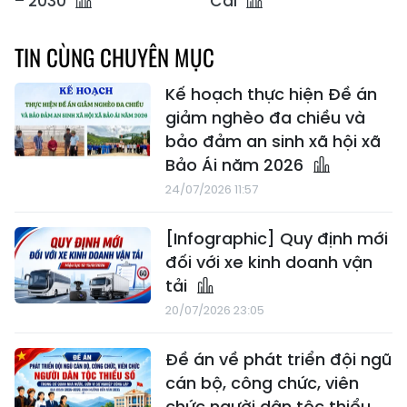
– 2030
Cai
TIN CÙNG CHUYÊN MỤC
Kế hoạch thực hiện Đề án
giảm nghèo đa chiều và
bảo đảm an sinh xã hội xã
Bảo Ái năm 2026
24/07/2026 11:57
[Infographic] Quy định mới
đối với xe kinh doanh vận
tải
20/07/2026 23:05
Đề án về phát triển đội ngũ
cán bộ, công chức, viên
chức người dân tộc thiểu