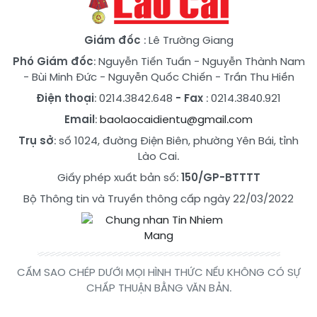
Giám đốc
: Lê Trường Giang
Phó Giám đốc
:
Nguyễn Tiến Tuấn
-
Nguyễn Thành Nam
-
Bùi Minh Đức
-
Nguyễn Quốc Chiến
-
Trần Thu Hiền
Điện thoại
: 0214.3842.648
- Fax
: 0214.3840.921
Email
:
baolaocaidientu@gmail.com
Trụ sở
: số 1024, đường Điện Biên, phường Yên Bái, tỉnh
Lào Cai.
Giấy phép xuất bản số:
150/GP-BTTTT
Bộ Thông tin và Truyền thông cấp ngày 22/03/2022
CẤM SAO CHÉP DƯỚI MỌI HÌNH THỨC NẾU KHÔNG CÓ SỰ
CHẤP THUẬN BẰNG VĂN BẢN.