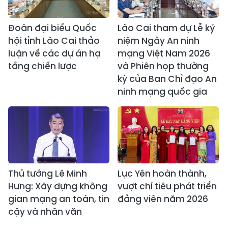
Đoàn đại biểu Quốc
Lào Cai tham dự Lễ kỷ
hội tỉnh Lào Cai thảo
niệm Ngày An ninh
luận về các dự án hạ
mạng Việt Nam 2026
tầng chiến lược
và Phiên họp thường
kỳ của Ban Chỉ đạo An
ninh mạng quốc gia
Thủ tướng Lê Minh
Lục Yên hoàn thành,
Hưng: Xây dựng không
vượt chỉ tiêu phát triển
gian mạng an toàn, tin
đảng viên năm 2026
cậy và nhân văn