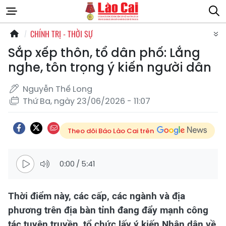
CHÍNH TRỊ - THỜI SỰ
Sắp xếp thôn, tổ dân phố: Lắng
nghe, tôn trọng ý kiến người dân
Nguyễn Thế Long
Thứ Ba, ngày 23/06/2026 - 11:07
Theo dõi Báo Lào Cai trên
0:00
/
5:41
Thời điểm này, các cấp, các ngành và địa
phương trên địa bàn tỉnh đang đẩy mạnh công
tác tuyên truyền, tổ chức lấy ý kiến Nhân dân về