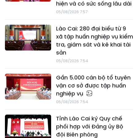
hiện và có sức sống lâu dài
05/08/2026 7:57
Lào Cai: 280 đại biểu từ 9
xã tập huấn nghiệp vụ kiểm
tra, giám sát và kê khai tài
sản
05/08/2026 7:54
Gần 5.000 cán bộ tổ tuyên
vận cơ sở được tập huấn
nghiệp vụ
05/08/2026 7:54
Tỉnh Lào Cai ký Quy chế
phối hợp với Đảng ủy Bộ
đội Biên phòng