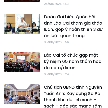
05/08/2026 7:53
Đoàn đại biểu Quốc hội
tỉnh Lào Cai tham gia thảo
luận, góp ý hoàn thiện 3 dự
án luật quan trọng
05/08/2026 6:56
Lào Cai tổ chức gặp mặt
kỷ niệm 65 năm thảm họa
da cam/dioxin
05/08/2026 6:24
Chủ tịch UBND tỉnh Nguyễn
Tuấn Anh: Xây dựng Sa Pa
thành khu du lịch xanh -
sạch - đặc sắc mang tầm