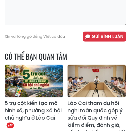
GỬI BÌNH LUẬN
Xin vui lòng gõ tiếng Việt có dấu
CÓ THỂ BẠN QUAN TÂM
5 trụ cột kiến tạo mô
Lào Cai tham dự hội
hình xã, phường Xã hội
nghị toàn quốc góp ý
chủ nghĩa ở Lào Cai
sửa đổi Quy định về
kiểm điểm, đánh giá,