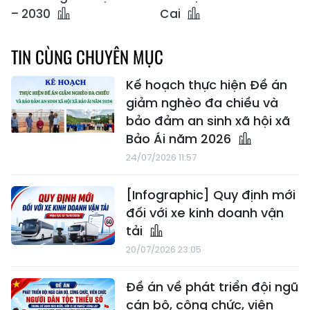
– 2030
Cai
TIN CÙNG CHUYÊN MỤC
Kế hoạch thực hiện Đề án
giảm nghèo đa chiều và
bảo đảm an sinh xã hội xã
Bảo Ái năm 2026
24/07/2026 11:57
[Infographic] Quy định mới
đối với xe kinh doanh vận
tải
20/07/2026 23:05
Đề án về phát triển đội ngũ
cán bộ, công chức, viên