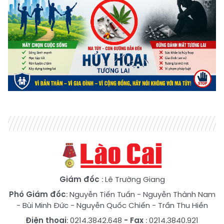
Giám đốc
: Lê Trường Giang
Phó Giám đốc
:
Nguyễn Tiến Tuấn
-
Nguyễn Thành Nam
-
Bùi Minh Đức
-
Nguyễn Quốc Chiến
-
Trần Thu Hiền
Điện thoại
: 0214.3842.648
- Fax
: 0214.3840.921