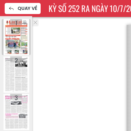
ÀO CAI THƯỜNG KỲ SỐ 252 RA NGÀY 10/7/2
QUAY VỀ
1
2
3