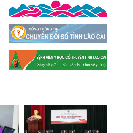
Hum
Xã Y Tý
Xã A Mú Sung
Xã Trịnh Tường
Xã Nậm Chày
Xã Bản Xèo
Xã Bát Xát
Xã Võ Lao
Xã Khánh Yên
Xã Văn Bàn
Xã Dương Quỳ
Xã Chiềng Ken
Xã Minh Lương
Xã Nậm Chảy
Xã Bảo Yên
Xã Nghĩa Đô
Xã Thượng Hà
Xã Xuân Hòa
Xã Phúc Khánh
Xã Bảo Hà
Xã Mường Bo
Xã Bản Hồ
Xã Tả Van