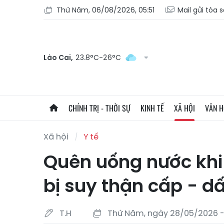
Thứ Năm, 06/08/2026, 05:51
Mail gửi tòa 
Lào Cai,
23.8°C-26°C
CHÍNH TRỊ - THỜI SỰ
KINH TẾ
XÃ HỘI
VĂN 
Xã hội
Y tế
Quên uống nước khi 
bị suy thận cấp - d
T.H
Thứ Năm, ngày 28/05/2026 - 