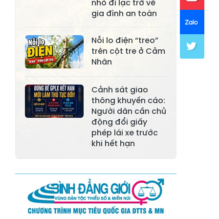
nhỏ đi lạc trở về
Xã Mường Lai
Xã Cảm Nhân
gia đình an toàn
Xã Yên Thành
Xã Thác Bà
Nỗi lo điện “treo”
Xã Yên Bình
Xã Bảo Ái
trên cột tre ở Cảm
Nhân
Xã Hưng
Xã Trấn Yên
Khánh
Cảnh sát giao
Xã Lương
thông khuyến cáo:
Xã Việt Hồng
Thịnh
Người dân cần chủ
động đổi giấy
Xã Quy Mông
Xã Cốc San
phép lái xe trước
khi hết hạn
Xã Hợp Thành
Xã Phong Hải
Xã Xuân
Xã Bảo Thắng
Quang
Xã Tằng Loỏng
Xã Gia Phú
Xã Mường
Xã Dền Sáng