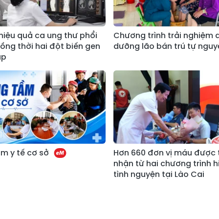
 hiệu quả ca ung thư phổi
Chương trình trải nghiệm 
ng thời hai đột biến gen
dưỡng lão bán trú tự nguy
ặp
m y tế cơ sở
Hơn 660 đơn vị máu được 
nhận từ hai chương trình 
tình nguyện tại Lào Cai