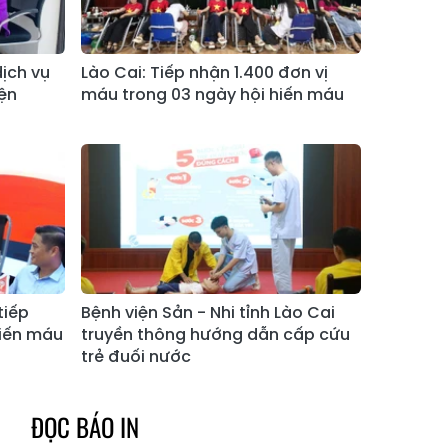
Xã Tả Phìn
Xã Cốc Lầu
Xã Bảo Nhai
Xã Bản Liền
dịch vụ
Lào Cai: Tiếp nhận 1.400 đơn vị
ện
máu trong 03 ngày hội hiến máu
Xã Bắc Hà
Xã Tả Củ Tỷ
Xã Lùng Phình
Xã Pha Long
Xã Mường
Xã Bản Lầu
Khương
Xã Cao Sơn
Xã Si Ma Cai
Xã Sín Chéng
Xã Nậm Xé
tiếp
Bệnh viện Sản - Nhi tỉnh Lào Cai
Xã Ngũ Chỉ
hiến máu
truyền thông hướng dẫn cấp cứu
Xã Chế Tạo
Sơn
trẻ đuối nước
Xã Lao Chải
Xã Nậm Có
ĐỌC BÁO IN
Xã Tà Xi Láng
Xã Cát Thịnh