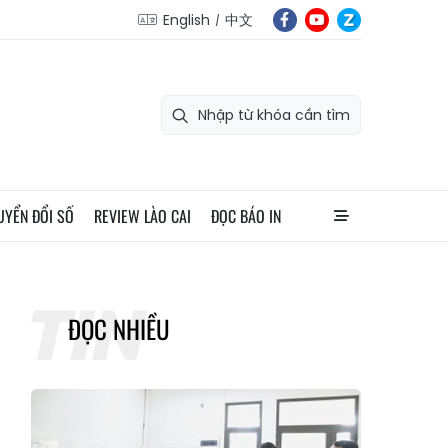
English
中文
UYỂN ĐỔI SỐ
REVIEW LÀO CAI
ĐỌC BÁO IN
ĐỌC NHIỀU