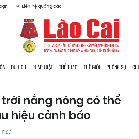
soạn
Liên hệ quảng cáo
HÓA
DU LỊCH
PHÁP LUẬT
THỂ THAO
THẾ GIỚI
PHÓNG SỰ
CH
trời nắng nóng có thể
ấu hiệu cảnh báo
11:03