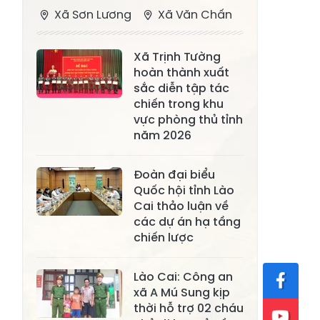
Xã Sơn Lương
Xã Văn Chấn
Xã Thượng
Xã Chấn Thịnh
Xã Trịnh Tường
Bằng La
hoàn thành xuất
Xã Phong Dụ
sắc diễn tập tác
Xã Nghĩa Tâm
Hạ
chiến trong khu
vực phòng thủ tỉnh
Xã Châu Quế
Xã Lâm Giang
năm 2026
Xã Đông
Xã Tân Hợp
Đoàn đại biểu
Cuông
Quốc hội tỉnh Lào
Xã Mậu A
Xã Xuân Ái
Cai thảo luận về
các dự án hạ tầng
Xã Lâm
chiến lược
Xã Mỏ Vàng
Thượng
Xã Lục Yên
Xã Tân Lĩnh
Lào Cai: Công an
xã A Mú Sung kịp
Xã Khánh Hòa
Xã Phúc Lợi
thời hỗ trợ 02 cháu