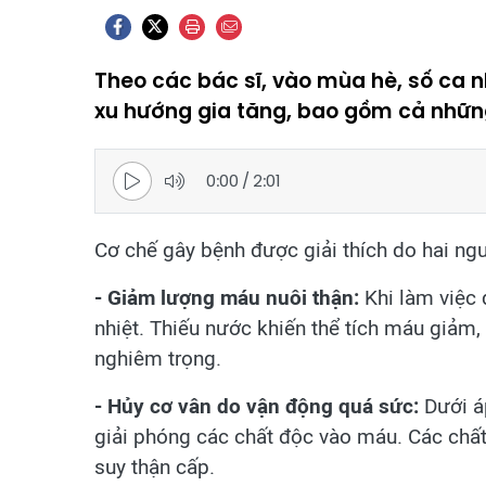
Theo các bác sĩ, vào mùa hè, số ca 
xu hướng gia tăng, bao gồm cả những
0:00
/
2:01
Cơ chế gây bệnh được giải thích do hai ng
- Giảm lượng máu nuôi thận:
Khi làm việc d
nhiệt. Thiếu nước khiến thể tích máu giảm
nghiêm trọng.
- Hủy cơ vân do vận động quá sức:
Dưới áp
giải phóng các chất độc vào máu. Các chấ
suy thận cấp.