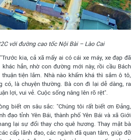
32C với đường cao tốc Nội Bài – Lào Cai
"Trước kia, cả xã mấy ai có cái xe máy, xe đạp đã
thì khác hẳn, nhờ con đường mới này, rồi cầu Bách
i thuận tiện lắm. Nhà nào khấm khá thì sắm ô tô,
có, là chuyện thường. Bà con đi lại dễ dàng, ra
ận lợi, vui vẻ. Cuộc sống nâng lên rõ rệt".
ng biết ơn sâu sắc: "Chúng tôi rất biết ơn Đảng,
nh đạo tỉnh Yên Bái, thành phố Yên Bái và xã Giới
mang lại sự đổi thay cho quê hương. Thay mặt bà
 các cấp lãnh đạo, các ngành đã quan tâm, giúp đỡ