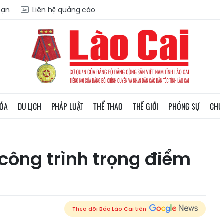
oạn
Liên hệ quảng cáo
HÓA
DU LỊCH
PHÁP LUẬT
THỂ THAO
THẾ GIỚI
PHÓNG SỰ
CH
 công trình trọng điểm
Theo dõi Báo Lào Cai trên