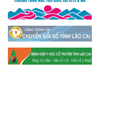
Xã Mường
Xã Dền Sáng
Hum
Xã Y Tý
Xã A Mú Sung
Xã Trịnh Tường
Xã Nậm Chày
Xã Bản Xèo
Xã Bát Xát
Xã Võ Lao
Xã Khánh Yên
Xã Văn Bàn
Xã Dương Quỳ
Xã Chiềng Ken
Xã Minh Lương
Xã Nậm Chảy
Xã Bảo Yên
Xã Nghĩa Đô
Xã Thượng Hà
Xã Xuân Hòa
Xã Phúc Khánh
Xã Bảo Hà
Xã Mường Bo