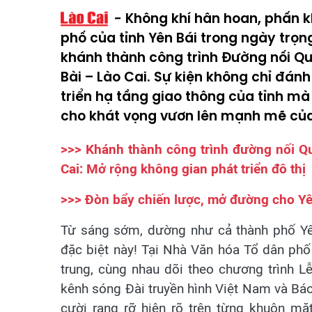
Không khí hân hoan, phấn 
phố của tỉnh Yên Bái trong ngày trọn
khánh thành công trình Đường nối Quố
Bài – Lào Cai. Sự kiện không chỉ đán
triển hạ tầng giao thông của tỉnh m
cho khát vọng vươn lên mạnh mẽ củ
>>> Khánh thành công trình đường nối Qu
Cai: Mở rộng không gian phát triển đô thị
>>> Đòn bẩy chiến lược, mở đường cho Yê
Từ sáng sớm, dường như cả thành phố Yê
đặc biệt này! Tại Nhà Văn hóa Tổ dân ph
trung, cùng nhau dõi theo chương trình Lễ
kênh sóng Đài truyền hình Việt Nam và Báo 
cười rạng rỡ hiện rõ trên từng khuôn mặ