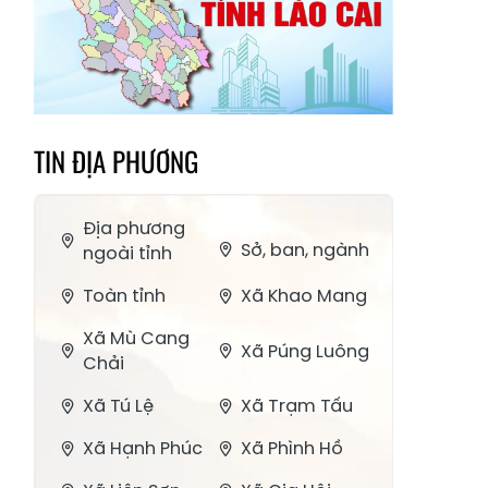
TIN ĐỊA PHƯƠNG
Địa phương
Sở, ban, ngành
ngoài tỉnh
Toàn tỉnh
Xã Khao Mang
Xã Mù Cang
Xã Púng Luông
Chải
Xã Tú Lệ
Xã Trạm Tấu
Xã Hạnh Phúc
Xã Phình Hồ