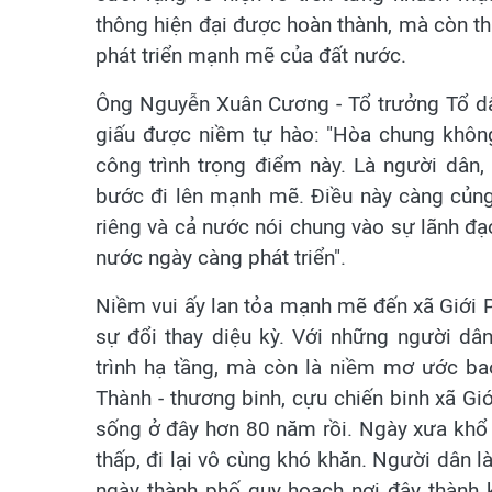
thông hiện đại được hoàn thành, mà còn t
phát triển mạnh mẽ của đất nước.
Ông Nguyễn Xuân Cương - Tổ trưởng Tổ dâ
giấu được niềm tự hào: "Hòa chung không
công trình trọng điểm này. Là người dân, 
bước đi lên mạnh mẽ. Điều này càng củng 
riêng và cả nước nói chung vào sự lãnh đạo
nước ngày càng phát triển".
Niềm vui ấy lan tỏa mạnh mẽ đến xã Giới P
sự đổi thay diệu kỳ. Với những người dâ
trình hạ tầng, mà còn là niềm mơ ước ba
Thành - thương binh, cựu chiến binh xã Giớ
sống ở đây hơn 80 năm rồi. Ngày xưa khổ l
thấp, đi lại vô cùng khó khăn. Người dân 
ngày thành phố quy hoạch nơi đây thành k