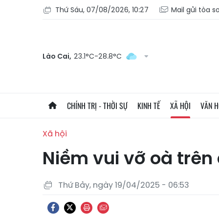
Thứ Sáu, 07/08/2026, 10:27
Mail gửi tòa s
Lào Cai,
23.1°C-28.8°C
CHÍNH TRỊ - THỜI SỰ
KINH TẾ
XÃ HỘI
VĂN 
Xã hội
Niềm vui vỡ oà trên
Thứ Bảy, ngày 19/04/2025 - 06:53