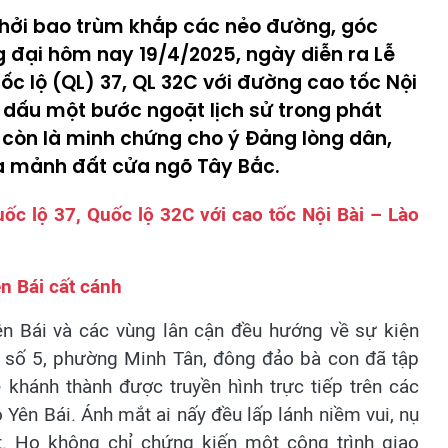
khởi bao trùm khắp các nẻo đường, góc
g đại hôm nay 19/4/2025, ngày diễn ra Lễ
c lộ (QL) 37, QL 32C với đường cao tốc Nội
h dấu một bước ngoặt lịch sử trong phát
à còn là minh chứng cho ý Đảng lòng dân,
a mảnh đất cửa ngõ Tây Bắc.
ốc lộ 37, Quốc lộ 32C với cao tốc Nội Bài – Lào
n Bái cất cánh
n Bái và các vùng lân cận đều hướng về sự kiện
ố số 5, phường Minh Tân, đông đảo bà con đã tập
 khánh thành được truyền hình trực tiếp trên các
Yên Bái. Ánh mắt ai nấy đều lấp lánh niềm vui, nụ
t. Họ không chỉ chứng kiến một công trình giao