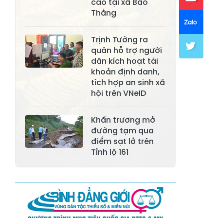
cáo tại xã Bảo
Thắng
Xã Mường Lai
Xã Cảm Nhân
Xã Yên Thành
Xã Thác Bà
Trịnh Tường ra
quân hỗ trợ người
Xã Yên Bình
Xã Bảo Ái
dân kích hoạt tài
khoản định danh,
Xã Hưng
Xã Trấn Yên
tích hợp an sinh xã
Khánh
hội trên VNeID
Xã Lương
Xã Việt Hồng
Thịnh
Khẩn trương mở
đường tạm qua
Xã Quy Mông
Xã Cốc San
điểm sạt lở trên
Tỉnh lộ 161
Xã Hợp Thành
Xã Phong Hải
Xã Xuân
Xã Bảo Thắng
Quang
Xã Tằng Loỏng
Xã Gia Phú