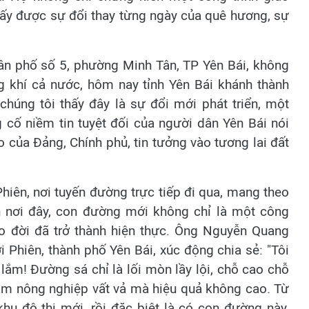
hấy được sự đổi thay từng ngày của quê hương, sự
n phố số 5, phường Minh Tân, TP Yên Bái, không
 khí cả nước, hôm nay tỉnh Yên Bái khánh thành
chúng tôi thấy đây là sự đổi mới phát triển, một
cố niềm tin tuyệt đối của người dân Yên Bái nói
 của Đảng, Chính phủ, tin tưởng vào tương lai đất
hiên, nơi tuyến đường trực tiếp đi qua, mang theo
n nơi đây, con đường mới không chỉ là một công
o đời đã trở thành hiện thực. Ông Nguyễn Quang
i Phiên, thành phố Yên Bái, xúc động chia sẻ: "Tôi
ắm! Đường sá chỉ là lối mòn lầy lội, chỗ cao chỗ
làm nông nghiệp vất vả mà hiệu quả không cao. Từ
hu đô thị mới, rồi đặc biệt là có con đường này,