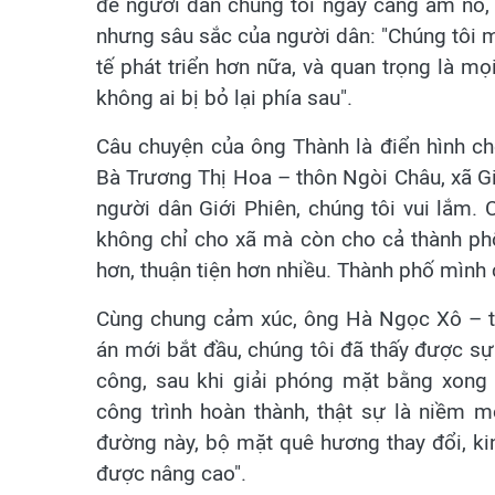
để người dân chúng tôi ngày càng ấm no,
nhưng sâu sắc của người dân: "Chúng tôi 
tế phát triển hơn nữa, và quan trọng là m
không ai bị bỏ lại phía sau".
Câu chuyện của ông Thành là điển hình ch
Bà Trương Thị Hoa – thôn Ngòi Châu, xã Gi
người dân Giới Phiên, chúng tôi vui lắm. 
không chỉ cho xã mà còn cho cả thành phố,
hơn, thuận tiện hơn nhiều. Thành phố mình 
Cùng chung cảm xúc, ông Hà Ngọc Xô – thô
án mới bắt đầu, chúng tôi đã thấy được sự
công, sau khi giải phóng mặt bằng xong
công trình hoàn thành, thật sự là niềm 
đường này, bộ mặt quê hương thay đổi, kin
được nâng cao".