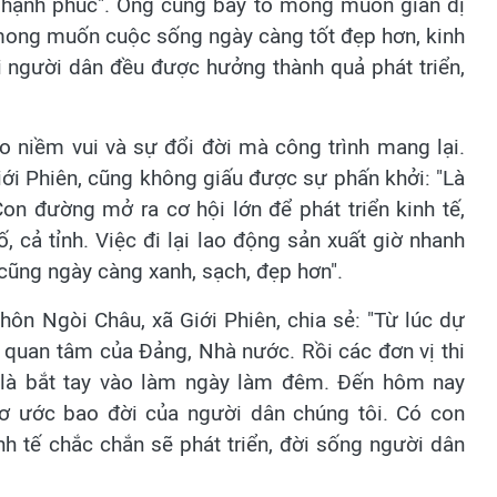
 hạnh phúc". Ông cũng bày tỏ mong muốn giản dị
mong muốn cuộc sống ngày càng tốt đẹp hơn, kinh
ọi người dân đều được hưởng thành quả phát triển,
o niềm vui và sự đổi đời mà công trình mang lại.
ới Phiên, cũng không giấu được sự phấn khởi: "Là
Con đường mở ra cơ hội lớn để phát triển kinh tế,
 cả tỉnh. Việc đi lại lao động sản xuất giờ nhanh
cũng ngày càng xanh, sạch, đẹp hơn".
n Ngòi Châu, xã Giới Phiên, chia sẻ: "Từ lúc dự
 quan tâm của Đảng, Nhà nước. Rồi các đơn vị thi
 là bắt tay vào làm ngày làm đêm. Đến hôm nay
mơ ước bao đời của người dân chúng tôi. Có con
h tế chắc chắn sẽ phát triển, đời sống người dân