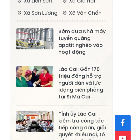
Xã Liên Sơn
Xã Gia Hội
Xã Sơn Lương
Xã Văn Chấn
Xã Thượng
Xã Chấn Thịnh
Sớm đưa Nhà máy
Bằng La
tuyển quặng
Xã Phong Dụ
apatit nghèo vào
Xã Nghĩa Tâm
Hạ
hoạt động
Xã Châu Quế
Xã Lâm Giang
Lào Cai: Gần 170
Xã Đông
triệu đồng hỗ trợ
Xã Tân Hợp
người dân và lực
Cuông
lượng biên phòng
Xã Mậu A
Xã Xuân Ái
tại Si Ma Cai
Xã Lâm
Xã Mỏ Vàng
Tỉnh ủy Lào Cai
Thượng
kiểm tra công tác
Xã Lục Yên
Xã Tân Lĩnh
tiếp công dân, giải
quyết khiếu nại, tố
Xã Khánh Hòa
Xã Phúc Lợi