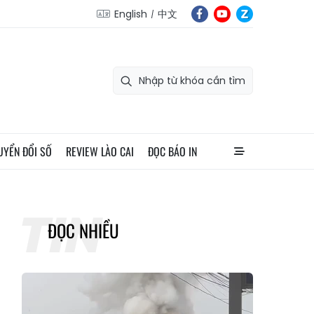
English
中文
UYỂN ĐỔI SỐ
REVIEW LÀO CAI
ĐỌC BÁO IN
ĐỌC NHIỀU