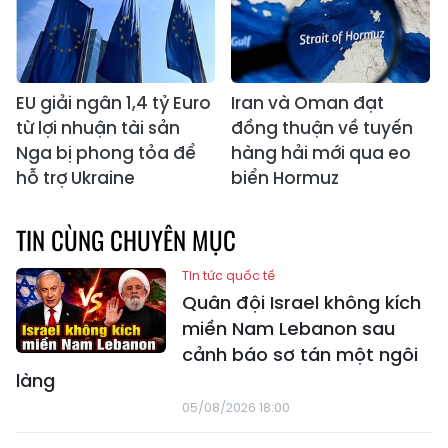
EU giải ngân 1,4 tỷ Euro
Iran và Oman đạt
từ lợi nhuận tài sản
đồng thuận về tuyến
Nga bị phong tỏa để
hàng hải mới qua eo
hỗ trợ Ukraine
biển Hormuz
TIN CÙNG CHUYÊN MỤC
Tin tức quốc tế
Quân đội Israel không kích
miền Nam Lebanon sau
cảnh báo sơ tán một ngôi
làng
05/08/2026 18:00