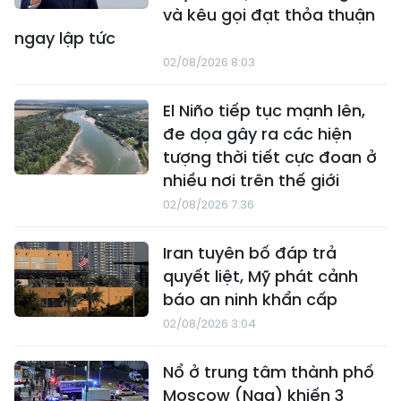
và kêu gọi đạt thỏa thuận
ngay lập tức
02/08/2026 8:03
El Niño tiếp tục mạnh lên,
đe dọa gây ra các hiện
tượng thời tiết cực đoan ở
nhiều nơi trên thế giới
02/08/2026 7:36
Iran tuyên bố đáp trả
quyết liệt, Mỹ phát cảnh
báo an ninh khẩn cấp
02/08/2026 3:04
Nổ ở trung tâm thành phố
Moscow (Nga) khiến 3