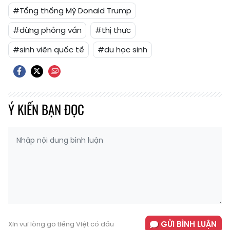
#Tổng thống Mỹ Donald Trump
#dừng phỏng vấn
#thị thực
#sinh viên quốc tế
#du học sinh
Ý KIẾN BẠN ĐỌC
GỬI BÌNH LUẬN
Xin vui lòng gõ tiếng Việt có dấu