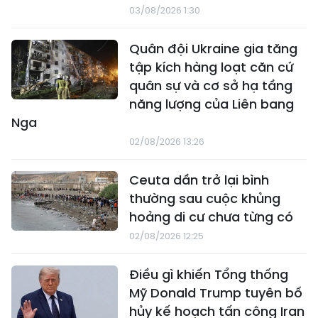
03/08/2026 1:30
Quân đội Ukraine gia tăng
tập kích hàng loạt căn cứ
quân sự và cơ sở hạ tầng
năng lượng của Liên bang
Nga
02/08/2026 13:26
Ceuta dần trở lại bình
thường sau cuộc khủng
hoảng di cư chưa từng có
02/08/2026 12:25
Điều gì khiến Tổng thống
Mỹ Donald Trump tuyên bố
hủy kế hoạch tấn công Iran