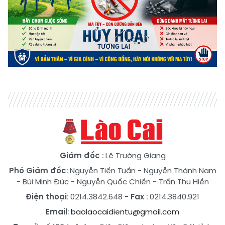
Giám đốc
: Lê Trường Giang
Phó Giám đốc
:
Nguyễn Tiến Tuấn
-
Nguyễn Thành Nam
-
Bùi Minh Đức
-
Nguyễn Quốc Chiến
-
Trần Thu Hiền
Điện thoại
: 0214.3842.648
- Fax
: 0214.3840.921
Email
:
baolaocaidientu@gmail.com