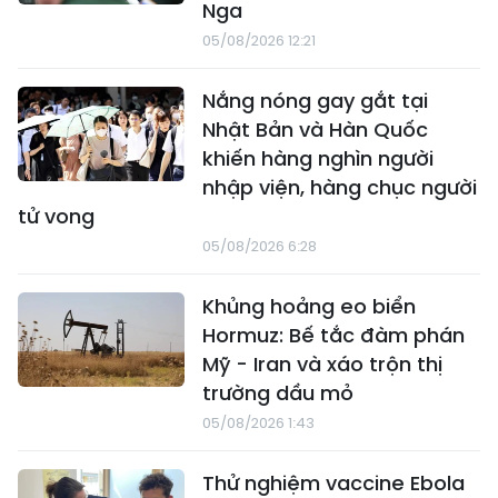
Nga
05/08/2026 12:21
Nắng nóng gay gắt tại
Nhật Bản và Hàn Quốc
khiến hàng nghìn người
nhập viện, hàng chục người
tử vong
05/08/2026 6:28
Khủng hoảng eo biển
Hormuz: Bế tắc đàm phán
Mỹ - Iran và xáo trộn thị
trường dầu mỏ
05/08/2026 1:43
Thử nghiệm vaccine Ebola