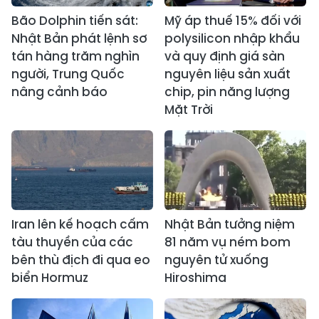
Bão Dolphin tiến sát:
Mỹ áp thuế 15% đối với
Nhật Bản phát lệnh sơ
polysilicon nhập khẩu
tán hàng trăm nghìn
và quy định giá sàn
người, Trung Quốc
nguyên liệu sản xuất
nâng cảnh báo
chip, pin năng lượng
Mặt Trời
Iran lên kế hoạch cấm
Nhật Bản tưởng niệm
tàu thuyền của các
81 năm vụ ném bom
bên thù địch đi qua eo
nguyên tử xuống
biển Hormuz
Hiroshima