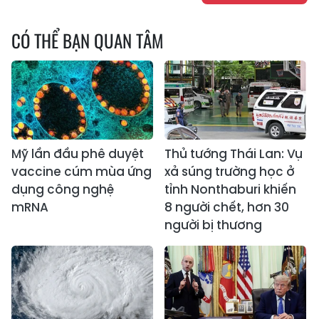
CÓ THỂ BẠN QUAN TÂM
Mỹ lần đầu phê duyệt
Thủ tướng Thái Lan: Vụ
vaccine cúm mùa ứng
xả súng trường học ở
dụng công nghệ
tỉnh Nonthaburi khiến
mRNA
8 người chết, hơn 30
người bị thương