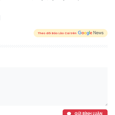
Theo dõi Báo Lào Cai trên
GỬI BÌNH LUẬN