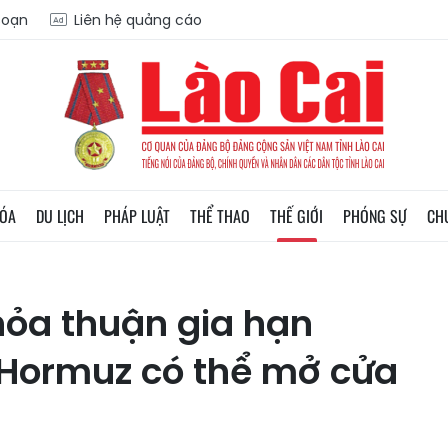
 soạn
Liên hệ quảng cáo
HÓA
DU LỊCH
PHÁP LUẬT
THỂ THAO
THẾ GIỚI
PHÓNG SỰ
CH
thỏa thuận gia hạn
 Hormuz có thể mở cửa