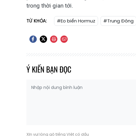
trong thời gian tới.
TỪ KHÓA:
#Eo biển Hormuz
#Trung Đông
Ý KIẾN BẠN ĐỌC
Xin vui lòng gõ tiếng Việt có dấu