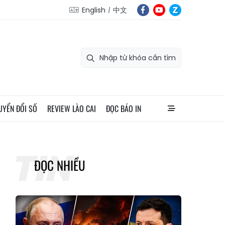
English
中文
UYỂN ĐỔI SỐ
REVIEW LÀO CAI
ĐỌC BÁO IN
ĐỌC NHIỀU