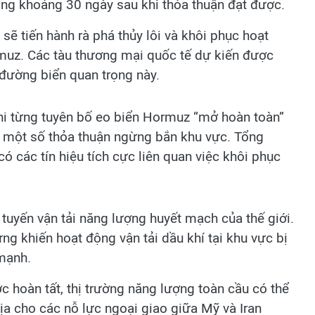
ng khoảng 30 ngày sau khi thỏa thuận đạt được.
 sẽ tiến hành rà phá thủy lôi và khôi phục hoạt
rmuz. Các tàu thương mại quốc tế dự kiến được
 đường biển quan trọng này.
hi từng tuyên bố eo biển Hormuz “mở hoàn toàn”
hi một số thỏa thuận ngừng bắn khu vực. Tổng
 các tín hiệu tích cực liên quan việc khôi phục
tuyến vận tải năng lượng huyết mạch của thế giới.
g khiến hoạt động vận tải dầu khí tại khu vực bị
 mạnh.
c hoàn tất, thị trường năng lượng toàn cầu có thể
ịa cho các nỗ lực ngoại giao giữa Mỹ và Iran