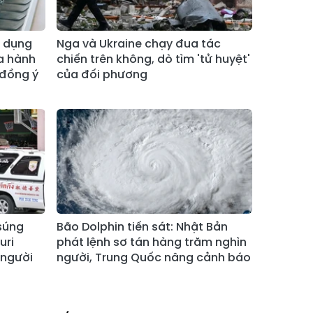
Xã Bảo Hà
Xã Mường Bo
p dụng
Nga và Ukraine chạy đua tác
Xã Bản Hồ
Xã Tả Van
a hành
chiến trên không, dò tìm 'tử huyệt'
 đồng ý
của đối phương
Xã Tả Phìn
Xã Cốc Lầu
Xã Bảo Nhai
Xã Bản Liền
Xã Bắc Hà
Xã Tả Củ Tỷ
Xã Lùng Phình
Xã Pha Long
Xã Mường
Xã Bản Lầu
Khương
 súng
Bão Dolphin tiến sát: Nhật Bản
Xã Cao Sơn
Xã Si Ma Cai
uri
phát lệnh sơ tán hàng trăm nghìn
Xã Sín Chéng
Xã Nậm Xé
 người
người, Trung Quốc nâng cảnh báo
Xã Ngũ Chỉ
Xã Chế Tạo
Sơn