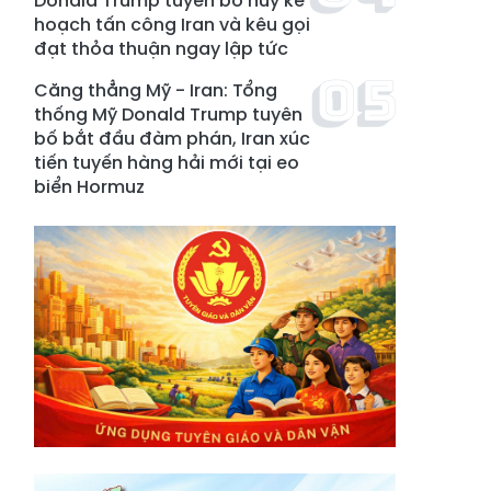
Donald Trump tuyên bố hủy kế
hoạch tấn công Iran và kêu gọi
đạt thỏa thuận ngay lập tức
Căng thẳng Mỹ - Iran: Tổng
thống Mỹ Donald Trump tuyên
bố bắt đầu đàm phán, Iran xúc
tiến tuyến hàng hải mới tại eo
biển Hormuz