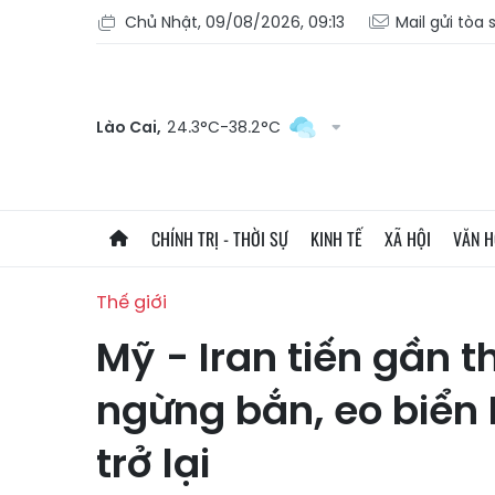
Chủ Nhật, 09/08/2026, 09:13
Mail gửi tòa
Lào Cai,
24.3°C-38.2°C
CHÍNH TRỊ - THỜI SỰ
KINH TẾ
XÃ HỘI
VĂN 
Thế giới
Mỹ - Iran tiến gần 
ngừng bắn, eo biển
trở lại