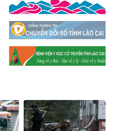
Xã Tằng Loỏng
Xã Gia Phú
Xã Mường
Xã Dền Sáng
Hum
Xã Y Tý
Xã A Mú Sung
Xã Trịnh Tường
Xã Nậm Chày
Xã Bản Xèo
Xã Bát Xát
Xã Võ Lao
Xã Khánh Yên
Xã Văn Bàn
Xã Dương Quỳ
Xã Chiềng Ken
Xã Minh Lương
Xã Nậm Chảy
Xã Bảo Yên
Xã Nghĩa Đô
Xã Thượng Hà
Xã Xuân Hòa
Xã Phúc Khánh