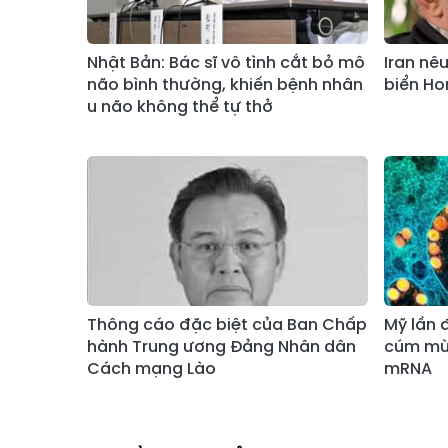
Nhật Bản: Bác sĩ vô tình cắt bỏ mô
Iran nê
não bình thường, khiến bệnh nhân
biển Ho
u não không thể tự thở
Thông cáo đặc biệt của Ban Chấp
Mỹ lần 
hành Trung ương Đảng Nhân dân
cúm mù
Cách mạng Lào
mRNA