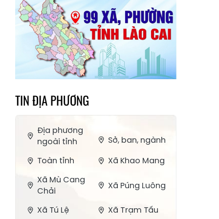
TIN ĐỊA PHƯƠNG
Địa phương
Sở, ban, ngành
ngoài tỉnh
Toàn tỉnh
Xã Khao Mang
Xã Mù Cang
Xã Púng Luông
Chải
Xã Tú Lệ
Xã Trạm Tấu