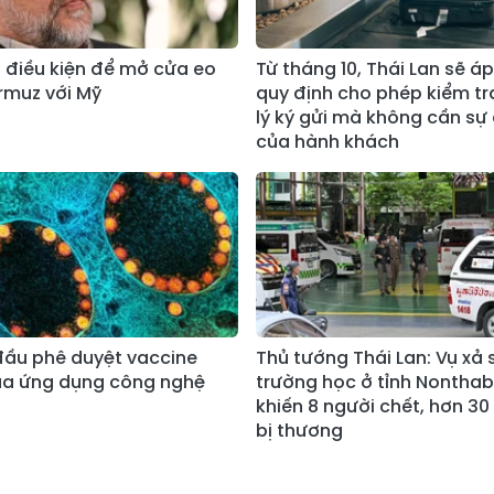
u điều kiện để mở cửa eo
Từ tháng 10, Thái Lan sẽ á
rmuz với Mỹ
quy định cho phép kiểm tr
lý ký gửi mà không cần sự
của hành khách
đầu phê duyệt vaccine
Thủ tướng Thái Lan: Vụ xả
a ứng dụng công nghệ
trường học ở tỉnh Nonthab
khiến 8 người chết, hơn 30
bị thương