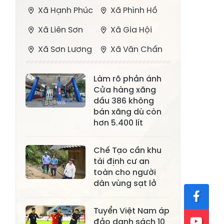
Xã Hạnh Phúc
Xã Phình Hồ
Xã Liên Sơn
Xã Gia Hội
Xã Sơn Lương
Xã Văn Chấn
Xã Thượng
Xã Chấn Thịnh
Làm rõ phản ánh
Bằng La
Cửa hàng xăng
Xã Phong Dụ
dầu 386 không
Xã Nghĩa Tâm
Hạ
bán xăng dù còn
hơn 5.400 lít
Xã Châu Quế
Xã Lâm Giang
Xã Đông
Chế Tạo cần khu
Xã Tân Hợp
tái định cư an
Cuông
toàn cho người
Xã Mậu A
Xã Xuân Ái
dân vùng sạt lở
Xã Lâm
Xã Mỏ Vàng
Tuyển Việt Nam áp
Thượng
đảo danh sách 10