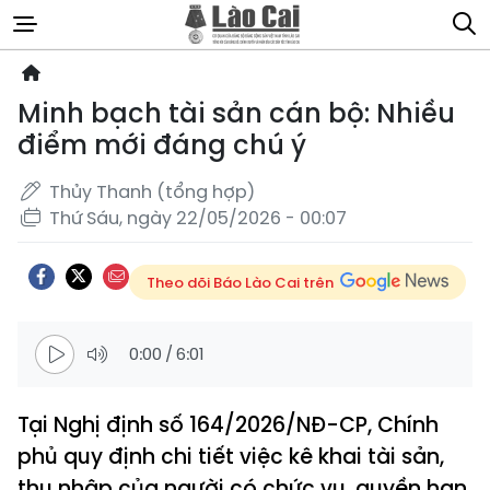
Minh bạch tài sản cán bộ: Nhiều
điểm mới đáng chú ý
Thủy Thanh (tổng hợp)
Thứ Sáu, ngày 22/05/2026 - 00:07
Theo dõi Báo Lào Cai trên
0:00
/
6:01
Tại Nghị định số 164/2026/NĐ-CP, Chính
phủ quy định chi tiết việc kê khai tài sản,
thu nhập của người có chức vụ, quyền hạn