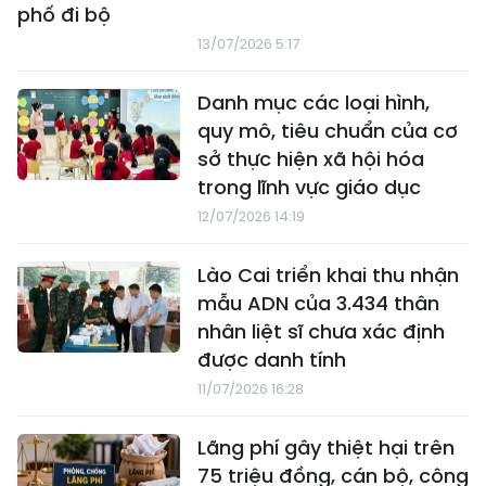
phố đi bộ
13/07/2026 5:17
Danh mục các loại hình,
quy mô, tiêu chuẩn của cơ
sở thực hiện xã hội hóa
trong lĩnh vực giáo dục
12/07/2026 14:19
Lào Cai triển khai thu nhận
mẫu ADN của 3.434 thân
nhân liệt sĩ chưa xác định
được danh tính
11/07/2026 16:28
Lãng phí gây thiệt hại trên
75 triệu đồng, cán bộ, công