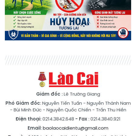
Giám đốc
: Lê Trường Giang
Phó Giám đốc
:
Nguyễn Tiến Tuấn
-
Nguyễn Thành Nam
-
Bùi Minh Đức
-
Nguyễn Quốc Chiến
-
Trần Thu Hiền
Điện thoại
: 0214.3842.648
- Fax
: 0214.3840.921
Email
:
baolaocaidientu@gmail.com