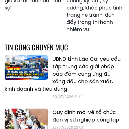
giữ và thi hành án hình
cường kỷ luật, kỷ
sự
cương, khắc phục tình
trạng né tránh, đùn
đẩy trong thi hành
nhiệm vụ
TIN CÙNG CHUYÊN MỤC
UBND tỉnh Lào Cai yêu cầu
tập trung các giải pháp
bảo đảm cung ứng đủ
xăng dầu cho sản xuất,
kinh doanh và tiêu dùng
30/07/2026 3:44
Quy định mới về tổ chức
đơn vị sự nghiệp công lập
29/07/2026 23:58