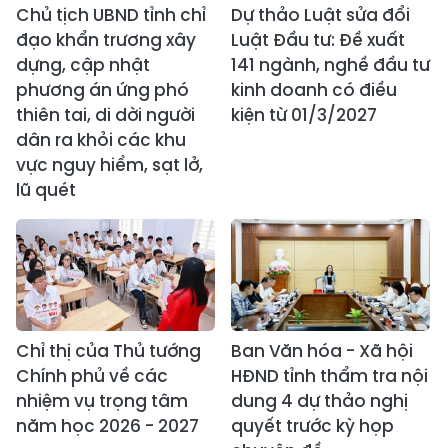
Chủ tịch UBND tỉnh chỉ
Dự thảo Luật sửa đổi
đạo khẩn trương xây
Luật Đầu tư: Đề xuất
dựng, cập nhật
141 ngành, nghề đầu tư
phương án ứng phó
kinh doanh có điều
thiên tai, di dời người
kiện từ 01/3/2027
dân ra khỏi các khu
vực nguy hiểm, sạt lở,
lũ quét
Chỉ thị của Thủ tướng
Ban Văn hóa - Xã hội
Chính phủ về các
HĐND tỉnh thẩm tra nội
nhiệm vụ trọng tâm
dung 4 dự thảo nghị
năm học 2026 - 2027
quyết trước kỳ họp