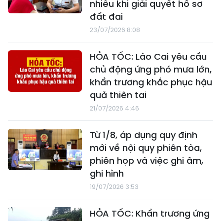
nhiễu khi giải quyết hồ sơ
đất đai
23/07/2026 8:08
HỎA TỐC: Lào Cai yêu cầu
chủ động ứng phó mưa lớn,
khẩn trương khắc phục hậu
quả thiên tai
21/07/2026 4:46
Từ 1/8, áp dụng quy định
mới về nội quy phiên tòa,
phiên họp và việc ghi âm,
ghi hình
19/07/2026 3:53
HỎA TỐC: Khẩn trương ứng