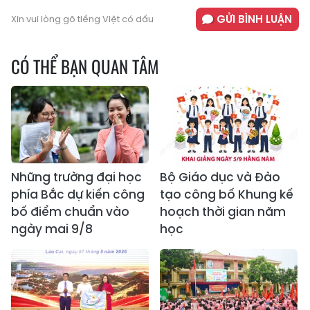
GỬI BÌNH LUẬN
Xin vui lòng gõ tiếng Việt có dấu
CÓ THỂ BẠN QUAN TÂM
Những trường đại học
Bộ Giáo dục và Đào
phía Bắc dự kiến công
tạo công bố Khung kế
bố điểm chuẩn vào
hoạch thời gian năm
ngày mai 9/8
học