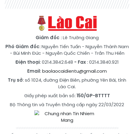
Giám đốc
: Lê Trường Giang
Phó Giám đốc
:
Nguyễn Tiến Tuấn
-
Nguyễn Thành Nam
-
Bùi Minh Đức
-
Nguyễn Quốc Chiến
-
Trần Thu Hiền
Điện thoại
: 0214.3842.648
- Fax
: 0214.3840.921
Email
:
baolaocaidientu@gmail.com
Trụ sở
: số 1024, đường Điện Biên, phường Yên Bái, tỉnh
Lào Cai.
Giấy phép xuất bản số:
150/GP-BTTTT
Bộ Thông tin và Truyền thông cấp ngày 22/03/2022