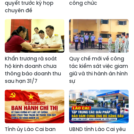
quyết trước kỳ họp
công chức
chuyên đề
Khẩn trương rà soát
Quy chế mới về công
hộ kinh doanh chưa
tác kiểm sát việc giam
thông báo doanh thu
giữ và thi hành án hình
sau hạn 31/7
sự
Tỉnh ủy Lào Cai ban
UBND tỉnh Lào Cai yêu