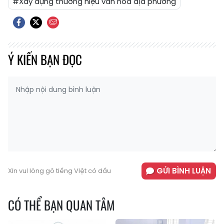
#Xây dựng thương hiệu văn hóa địa phương
Ý KIẾN BẠN ĐỌC
GỬI BÌNH LUẬN
Xin vui lòng gõ tiếng Việt có dấu
CÓ THỂ BẠN QUAN TÂM