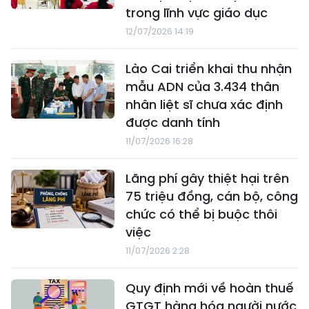
trong lĩnh vực giáo dục
12/07/2026 14:19
Lào Cai triển khai thu nhận
mẫu ADN của 3.434 thân
nhân liệt sĩ chưa xác định
được danh tính
11/07/2026 16:28
Lãng phí gây thiệt hại trên
75 triệu đồng, cán bộ, công
chức có thể bị buộc thôi
việc
11/07/2026 2:28
Quy định mới về hoàn thuế
GTGT hàng hóa người nước