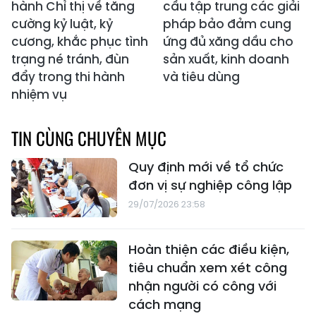
hành Chỉ thị về tăng
cầu tập trung các giải
cường kỷ luật, kỷ
pháp bảo đảm cung
cương, khắc phục tình
ứng đủ xăng dầu cho
trạng né tránh, đùn
sản xuất, kinh doanh
đẩy trong thi hành
và tiêu dùng
nhiệm vụ
TIN CÙNG CHUYÊN MỤC
Quy định mới về tổ chức
đơn vị sự nghiệp công lập
29/07/2026 23:58
Hoàn thiện các điều kiện,
tiêu chuẩn xem xét công
nhận người có công với
cách mạng