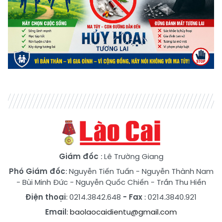
Giám đốc
: Lê Trường Giang
Phó Giám đốc
:
Nguyễn Tiến Tuấn
-
Nguyễn Thành Nam
-
Bùi Minh Đức
-
Nguyễn Quốc Chiến
-
Trần Thu Hiền
Điện thoại
: 0214.3842.648
- Fax
: 0214.3840.921
Email
:
baolaocaidientu@gmail.com