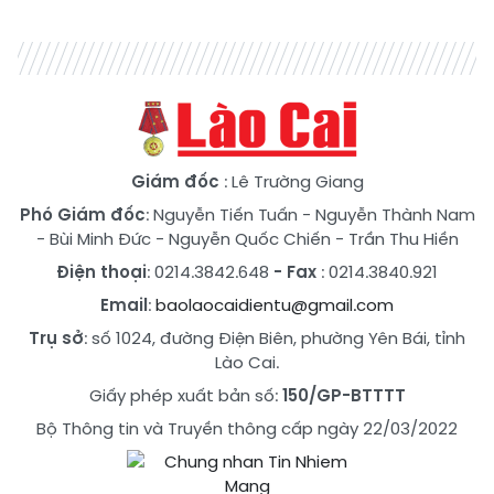
Giám đốc
: Lê Trường Giang
Phó Giám đốc
:
Nguyễn Tiến Tuấn
-
Nguyễn Thành Nam
-
Bùi Minh Đức
-
Nguyễn Quốc Chiến
-
Trần Thu Hiền
Điện thoại
: 0214.3842.648
- Fax
: 0214.3840.921
Email
:
baolaocaidientu@gmail.com
Trụ sở
: số 1024, đường Điện Biên, phường Yên Bái, tỉnh
Lào Cai.
Giấy phép xuất bản số:
150/GP-BTTTT
Bộ Thông tin và Truyền thông cấp ngày 22/03/2022