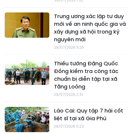
30/07/2026 1:52
Trung ương xác lập tư duy
mới về an ninh quốc gia và
xây dựng xã hội trong kỷ
nguyên mới
29/07/2026 5:25
Thiếu tướng Đặng Quốc
Đồng kiểm tra công tác
chuẩn bị diễn tập tại xã
Tằng Loỏng
29/07/2026 2:31
Lào Cai: Quy tập 7 hài cốt
liệt sĩ tại xã Gia Phú
28/07/2026 5:23