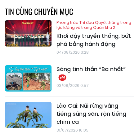
TIN CÙNG CHUYÊN MỤC
Phong trào Thi đua Quyết thắng trong
lực lượng vũ trang Quân khu 2
Khơi dậy truyền thống, bứt
phá bằng hành động
04/08/2026 3:28
Sáng tinh thần “Ba nhất”
03/08/2026 0:57
Lào Cai: Núi rừng vắng
tiếng súng săn, rộn tiếng
chim ca
31/07/2026 16:05