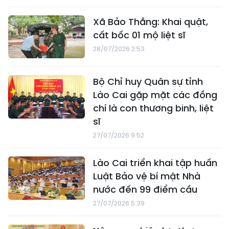
Xã Bảo Thắng: Khai quật,
cất bốc 01 mộ liệt sĩ
28/07/2026 2:53
Bộ Chỉ huy Quân sự tỉnh
Lào Cai gặp mặt các đồng
chí là con thương binh, liệt
sĩ
27/07/2026 9:52
Lào Cai triển khai tập huấn
Luật Bảo vệ bí mật Nhà
nước đến 99 điểm cầu
27/07/2026 5:39