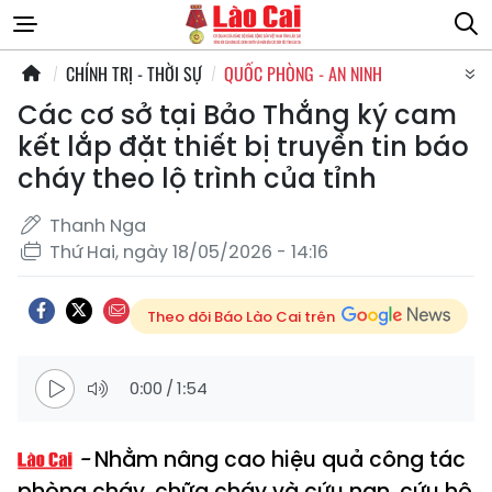
CHÍNH TRỊ - THỜI SỰ
QUỐC PHÒNG - AN NINH
Các cơ sở tại Bảo Thắng ký cam
kết lắp đặt thiết bị truyền tin báo
cháy theo lộ trình của tỉnh
Thanh Nga
Thứ Hai, ngày 18/05/2026 - 14:16
Theo dõi Báo Lào Cai trên
0:00
/
1:54
Nhằm nâng cao hiệu quả công tác
phòng cháy, chữa cháy và cứu nạn, cứu hộ