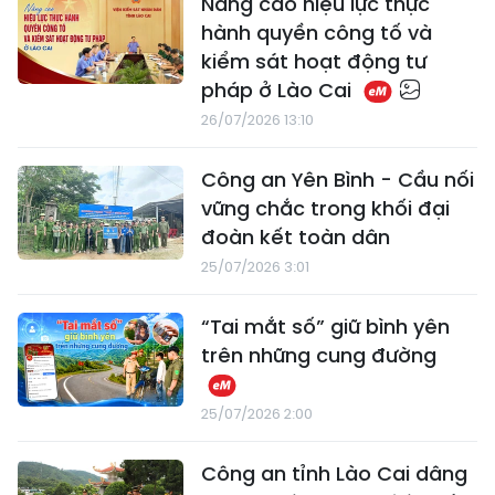
Nâng cao hiệu lực thực
hành quyền công tố và
kiểm sát hoạt động tư
pháp ở Lào Cai
26/07/2026 13:10
Công an Yên Bình - Cầu nối
vững chắc trong khối đại
đoàn kết toàn dân
25/07/2026 3:01
“Tai mắt số” giữ bình yên
trên những cung đường
25/07/2026 2:00
Công an tỉnh Lào Cai dâng