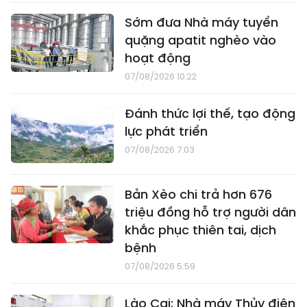
Sớm đưa Nhà máy tuyển
quặng apatit nghèo vào
hoạt động
07/08/2026 10:22
Đánh thức lợi thế, tạo động
lực phát triển
07/08/2026 7:03
Bản Xèo chi trả hơn 676
triệu đồng hỗ trợ người dân
khắc phục thiên tai, dịch
bệnh
07/08/2026 5:59
Lào Cai: Nhà máy Thủy điện