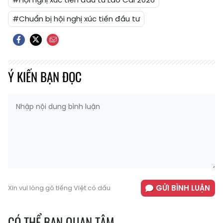
#Chuẩn bị hội nghị xúc tiến đầu tư
Ý KIẾN BẠN ĐỌC
GỬI BÌNH LUẬN
Xin vui lòng gõ tiếng Việt có dấu
CÓ THỂ BẠN QUAN TÂM