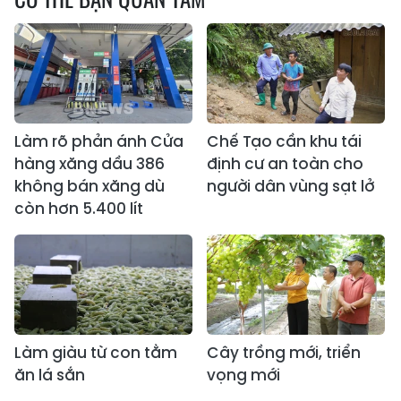
Làm rõ phản ánh Cửa
Chế Tạo cần khu tái
hàng xăng dầu 386
định cư an toàn cho
không bán xăng dù
người dân vùng sạt lở
còn hơn 5.400 lít
Làm giàu từ con tằm
Cây trồng mới, triển
ăn lá sắn
vọng mới