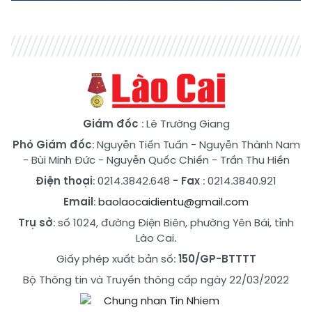
Giám đốc
: Lê Trường Giang
Phó Giám đốc
:
Nguyễn Tiến Tuấn
-
Nguyễn Thành Nam
-
Bùi Minh Đức
-
Nguyễn Quốc Chiến
-
Trần Thu Hiền
Điện thoại
: 0214.3842.648
- Fax
: 0214.3840.921
Email
:
baolaocaidientu@gmail.com
Trụ sở
: số 1024, đường Điện Biên, phường Yên Bái, tỉnh
Lào Cai.
Giấy phép xuất bản số:
150/GP-BTTTT
Bộ Thông tin và Truyền thông cấp ngày 22/03/2022