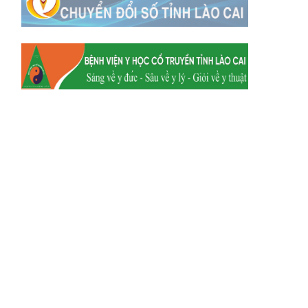
Xã Y Tý
Xã A Mú Sung
Xã Trịnh Tường
Xã Nậm Chày
Xã Bản Xèo
Xã Bát Xát
Xã Võ Lao
Xã Khánh Yên
Xã Văn Bàn
Xã Dương Quỳ
Xã Chiềng Ken
Xã Minh Lương
Xã Nậm Chảy
Xã Bảo Yên
Xã Nghĩa Đô
Xã Thượng Hà
Xã Xuân Hòa
Xã Phúc Khánh
Xã Bảo Hà
Xã Mường Bo
Xã Bản Hồ
Xã Tả Van