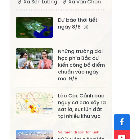
Xã Sơn Lương
Xã Văn Chấn
Xã Thượng
Xã Chấn Thịnh
Dự báo thời tiết
Bằng La
ngày 8/8
Xã Phong Dụ
Xã Nghĩa Tâm
Hạ
Những trường đại
Xã Châu Quế
Xã Lâm Giang
học phía Bắc dự
Xã Đông
kiến công bố điểm
Xã Tân Hợp
Cuông
chuẩn vào ngày
mai 9/8
Xã Mậu A
Xã Xuân Ái
Lào Cai: Cảnh báo
Xã Lâm
Xã Mỏ Vàng
nguy cơ cao xảy ra
Thượng
sạt lở, sụt lún đất
Xã Lục Yên
Xã Tân Lĩnh
tại nhiều khu vực
Xã Khánh Hòa
Xã Phúc Lợi
Về miền di sản Tân Lĩnh