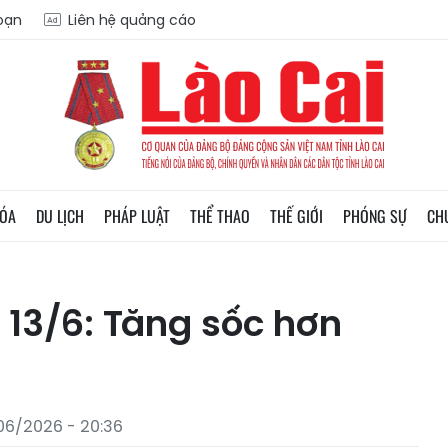
soạn
Liên hệ quảng cáo
HÓA
DU LỊCH
PHÁP LUẬT
THỂ THAO
THẾ GIỚI
PHÓNG SỰ
CH
13/6: Tăng sốc hơn
06/2026 - 20:36