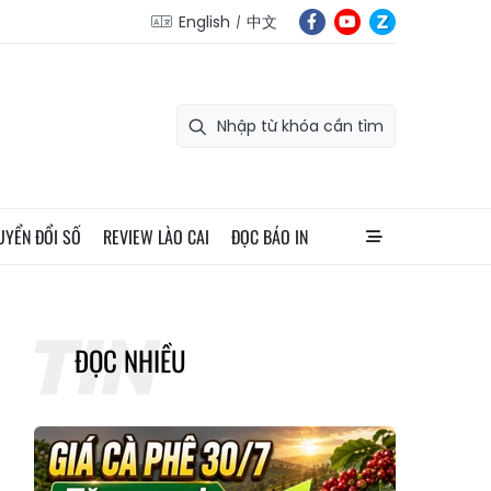
English
中文
UYỂN ĐỔI SỐ
REVIEW LÀO CAI
ĐỌC BÁO IN
ĐỌC NHIỀU