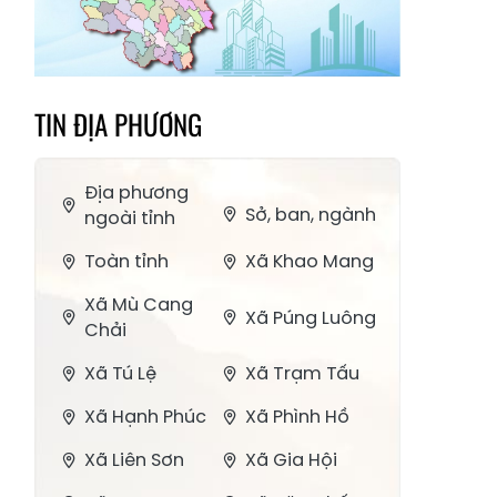
TIN ĐỊA PHƯƠNG
Địa phương
Sở, ban, ngành
ngoài tỉnh
Toàn tỉnh
Xã Khao Mang
Xã Mù Cang
Xã Púng Luông
Chải
Xã Tú Lệ
Xã Trạm Tấu
Xã Hạnh Phúc
Xã Phình Hồ
Xã Liên Sơn
Xã Gia Hội