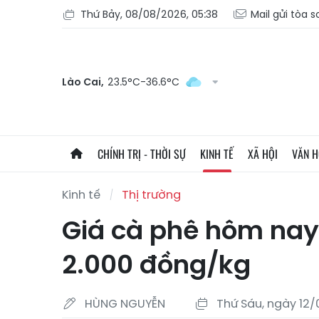
Thứ Bảy, 08/08/2026, 05:38
Mail gửi tòa 
Lào Cai,
23.5°C-36.6°C
CHÍNH TRỊ - THỜI SỰ
KINH TẾ
XÃ HỘI
VĂN 
Kinh tế
Thị trường
Giá cà phê hôm nay 
2.000 đồng/kg
HÙNG NGUYỄN
Thứ Sáu, ngày 12/