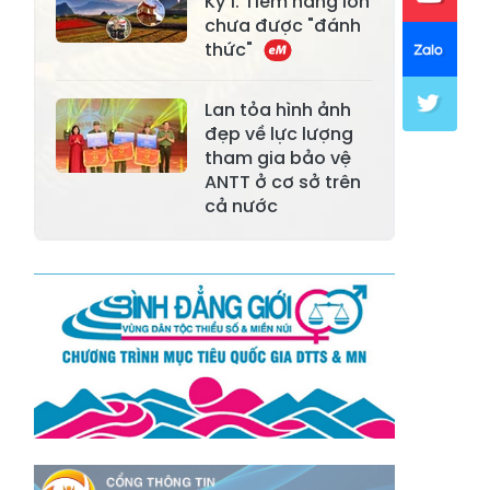
Xã Mường Lai
Xã Cảm Nhân
Kỳ 1: Tiềm năng lớn
chưa được "đánh
Xã Yên Thành
Xã Thác Bà
thức"
Xã Yên Bình
Xã Bảo Ái
Lan tỏa hình ảnh
Xã Hưng
đẹp về lực lượng
Xã Trấn Yên
Khánh
tham gia bảo vệ
ANTT ở cơ sở trên
Xã Lương
cả nước
Xã Việt Hồng
Thịnh
Xã Quy Mông
Xã Cốc San
Xã Hợp Thành
Xã Phong Hải
Xã Xuân
Xã Bảo Thắng
Quang
Xã Tằng Loỏng
Xã Gia Phú
Xã Mường
Xã Dền Sáng
Hum