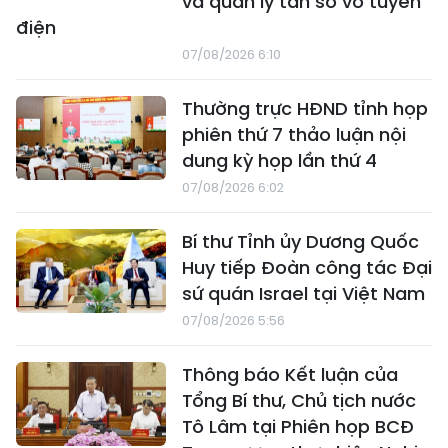
và quản lý tần số vô tuyến
điện
07/08/2026 6:10
Thường trực HĐND tỉnh họp
phiên thứ 7 thảo luận nội
dung kỳ họp lần thứ 4
07/08/2026 6:02
Bí thư Tỉnh ủy Dương Quốc
Huy tiếp Đoàn công tác Đại
sứ quán Israel tại Việt Nam
07/08/2026 5:56
Thông báo Kết luận của
Tổng Bí thư, Chủ tịch nước
Tô Lâm tại Phiên họp BCĐ