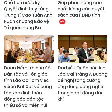
Chủ tịch nước ký
Góp phần nâng cao
Quyết định truy tặng
chất lượng các quyết
Trung sĩ Cao Tuấn Anh
sách của HĐND tỉnh
Huân chương Bảo vệ
Tổ quốc hạng Ba
Đoàn kiểm tra của Sở
Đại biểu Quốc hội tỉnh
Dân tộc và Tôn giáo
Lào Cai Tráng A Dương
tỉnh Lào Cai làm việc
đề nghị tăng cường
với xã Bát Xát về công
ứng dụng công nghệ
tác xác định thôn
trong hoạt động dầu
đồng bào dân tộc
khí
thiểu số và miền núi