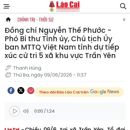
CHÍNH TRỊ - THỜI SỰ
Đồng chí Nguyễn Thế Phước -
Phó Bí thư Tỉnh ủy, Chủ tịch Ủy
ban MTTQ Việt Nam tỉnh dự tiếp
xúc cử tri 5 xã khu vực Trấn Yên
Thanh Hùng
Thứ Ba, ngày 09/06/2026 - 11:37
Theo dõi Báo Lào Cai trên
0:00
/
1:24
Chiều 09/6, tại xã Trấn Yên, Tổ đại