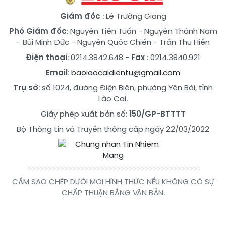
Giám đốc
: Lê Trường Giang
Phó Giám đốc
:
Nguyễn Tiến Tuấn
-
Nguyễn Thành Nam
-
Bùi Minh Đức
-
Nguyễn Quốc Chiến
-
Trần Thu Hiền
Điện thoại
: 0214.3842.648
- Fax
: 0214.3840.921
Email
:
baolaocaidientu@gmail.com
Trụ sở
: số 1024, đường Điện Biên, phường Yên Bái, tỉnh
Lào Cai.
Giấy phép xuất bản số:
150/GP-BTTTT
Bộ Thông tin và Truyền thông cấp ngày 22/03/2022
CẤM SAO CHÉP DƯỚI MỌI HÌNH THỨC NẾU KHÔNG CÓ SỰ
CHẤP THUẬN BẰNG VĂN BẢN.