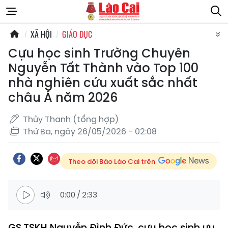
XÃ HỘI
GIÁO DỤC
Cựu học sinh Trường Chuyên
Nguyễn Tất Thành vào Top 100
nhà nghiên cứu xuất sắc nhất
châu Á năm 2026
Thủy Thanh (tổng hợp)
Thứ Ba, ngày 26/05/2026 - 02:08
Theo dõi Báo Lào Cai trên
0:00
/
2:33
GS.TSKH Nguyễn Đình Đức, cựu học sinh ưu