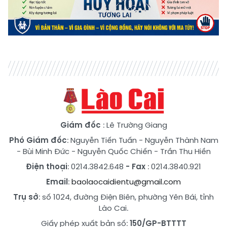
Giám đốc
: Lê Trường Giang
Phó Giám đốc
:
Nguyễn Tiến Tuấn
-
Nguyễn Thành Nam
-
Bùi Minh Đức
-
Nguyễn Quốc Chiến
-
Trần Thu Hiền
Điện thoại
: 0214.3842.648
- Fax
: 0214.3840.921
Email
:
baolaocaidientu@gmail.com
Trụ sở
: số 1024, đường Điện Biên, phường Yên Bái, tỉnh
Lào Cai.
Giấy phép xuất bản số:
150/GP-BTTTT