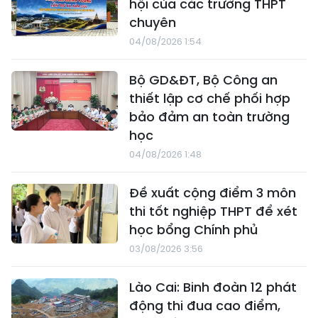
hội của các trường THPT
chuyên
04/08/2026 1:54
Bộ GD&ĐT, Bộ Công an
thiết lập cơ chế phối hợp
bảo đảm an toàn trường
học
04/08/2026 1:48
Đề xuất cộng điểm 3 môn
thi tốt nghiệp THPT để xét
học bổng Chính phủ
03/08/2026 3:56
Lào Cai: Binh đoàn 12 phát
động thi đua cao điểm,