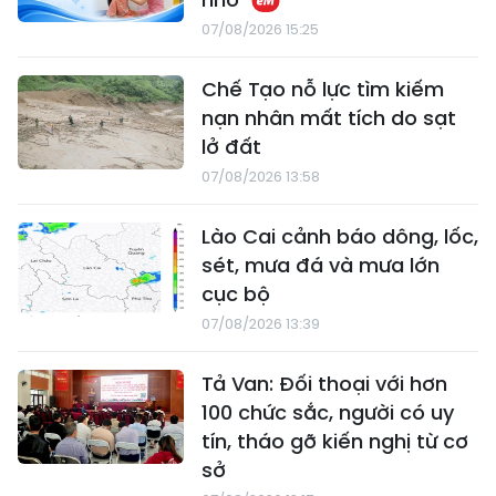
07/08/2026 15:25
Chế Tạo nỗ lực tìm kiếm
nạn nhân mất tích do sạt
lở đất
07/08/2026 13:58
Lào Cai cảnh báo dông, lốc,
sét, mưa đá và mưa lớn
cục bộ
07/08/2026 13:39
Tả Van: Đối thoại với hơn
100 chức sắc, người có uy
tín, tháo gỡ kiến nghị từ cơ
sở