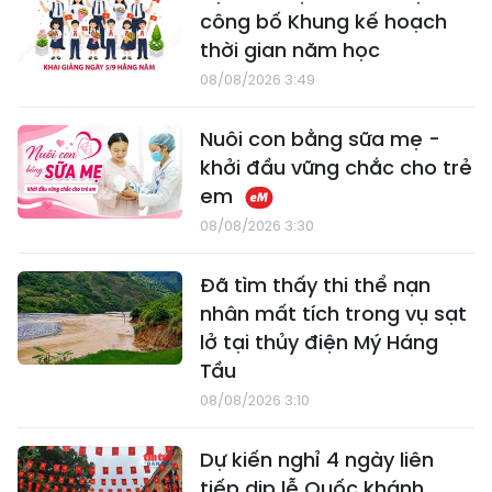
công bố Khung kế hoạch
thời gian năm học
08/08/2026 3:49
Nuôi con bằng sữa mẹ -
khởi đầu vững chắc cho trẻ
em
08/08/2026 3:30
Đã tìm thấy thi thể nạn
nhân mất tích trong vụ sạt
lở tại thủy điện Mý Háng
Tầu
08/08/2026 3:10
Dự kiến nghỉ 4 ngày liên
tiếp dịp lễ Quốc khánh