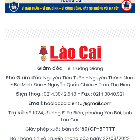
Giám đốc
: Lê Trường Giang
Phó Giám đốc
:
Nguyễn Tiến Tuấn
-
Nguyễn Thành Nam
-
Bùi Minh Đức
-
Nguyễn Quốc Chiến
-
Trần Thu Hiền
Điện thoại
: 0214.3842.648
- Fax
: 0214.3840.921
Email
:
baolaocaidientu@gmail.com
Trụ sở
: số 1024, đường Điện Biên, phường Yên Bái, tỉnh
Lào Cai.
Giấy phép xuất bản số:
150/GP-BTTTT
Bộ Thông tin và Truyền thông cấp ngày 22/03/2022