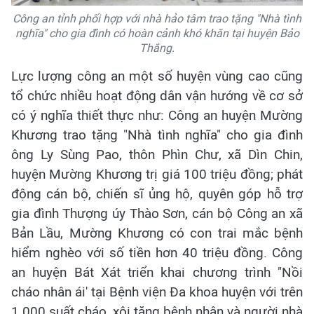
Công an tỉnh phối hợp với nhà hảo tâm trao tặng "Nhà tình
nghĩa" cho gia đình có hoàn cảnh khó khăn tại huyện Bảo
Thắng.
Lực lượng công an một số huyện vùng cao cũng
tổ chức nhiều hoạt động dân vận hướng về cơ sở
có ý nghĩa thiết thực như: Công an huyện Mường
Khương trao tặng "Nhà tình nghĩa" cho gia đình
ông Ly Sùng Pao, thôn Phìn Chư, xã Dìn Chin,
huyện Mường Khương trị giá 100 triệu đồng; phát
động cán bộ, chiến sĩ ủng hộ, quyên góp hỗ trợ
gia đình Thượng úy Thào Sơn, cán bộ Công an xã
Bản Lầu, Mường Khương có con trai mắc bệnh
hiểm nghèo với số tiền hơn 40 triệu đồng. Công
an huyện Bát Xát triển khai chương trình "Nồi
cháo nhân ái' tại Bệnh viện Đa khoa huyện với trên
1.000 suất cháo, xôi tặng bệnh nhân và người nhà