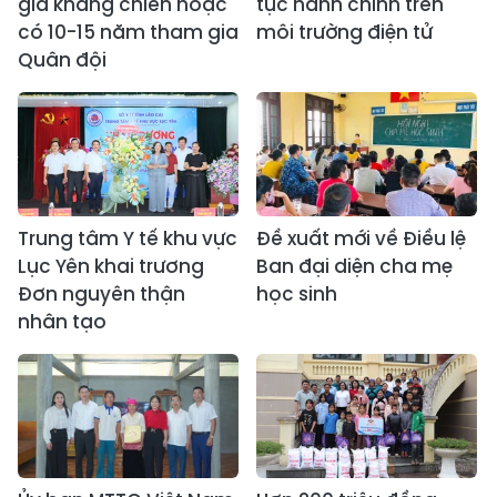
gia kháng chiến hoặc
tục hành chính trên
có 10-15 năm tham gia
môi trường điện tử
Quân đội
Trung tâm Y tế khu vực
Đề xuất mới về Điều lệ
Lục Yên khai trương
Ban đại diện cha mẹ
Đơn nguyên thận
học sinh
nhân tạo