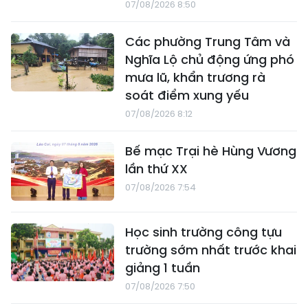
07/08/2026 8:50
Các phường Trung Tâm và
Nghĩa Lộ chủ động ứng phó
mưa lũ, khẩn trương rà
soát điểm xung yếu
07/08/2026 8:12
Bế mạc Trại hè Hùng Vương
lần thứ XX
07/08/2026 7:54
Học sinh trường công tựu
trường sớm nhất trước khai
giảng 1 tuần
07/08/2026 7:50