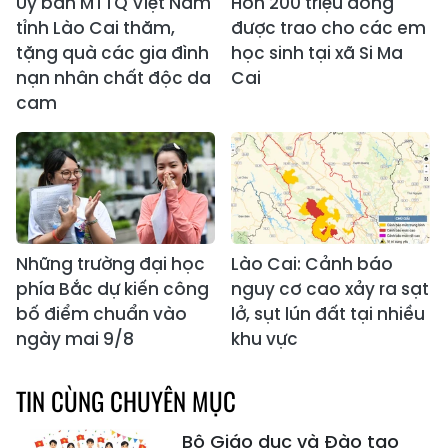
Ủy ban MTTQ Việt Nam
Hơn 200 triệu đồng
tỉnh Lào Cai thăm,
được trao cho các em
tặng quà các gia đình
học sinh tại xã Si Ma
nạn nhân chất độc da
Cai
cam
Những trường đại học
Lào Cai: Cảnh báo
phía Bắc dự kiến công
nguy cơ cao xảy ra sạt
bố điểm chuẩn vào
lở, sụt lún đất tại nhiều
ngày mai 9/8
khu vực
TIN CÙNG CHUYÊN MỤC
Bộ Giáo dục và Đào tạo