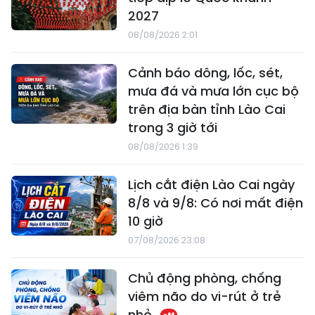
2027
08/08/2026 2:01
Cảnh báo dông, lốc, sét,
mưa đá và mưa lớn cục bộ
trên địa bàn tỉnh Lào Cai
trong 3 giờ tới
08/08/2026 1:39
Lịch cắt điện Lào Cai ngày
8/8 và 9/8: Có nơi mất điện
10 giờ
07/08/2026 23:08
Chủ động phòng, chống
viêm não do vi-rút ở trẻ
nhỏ