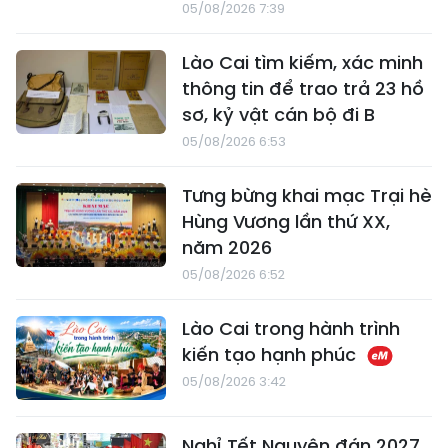
05/08/2026 7:39
Lào Cai tìm kiếm, xác minh
thông tin để trao trả 23 hồ
sơ, kỷ vật cán bộ đi B
05/08/2026 6:53
Tưng bừng khai mạc Trại hè
Hùng Vương lần thứ XX,
năm 2026
05/08/2026 6:52
Lào Cai trong hành trình
kiến tạo hạnh phúc
05/08/2026 3:42
Nghỉ Tết Nguyên đán 2027