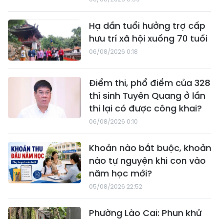
Hạ dần tuổi hưởng trợ cấp
hưu trí xã hội xuống 70 tuổi
06/08/2026 0:18
Điểm thi, phổ điểm của 328
thí sinh Tuyên Quang ở lần
thi lại có được công khai?
06/08/2026 0:10
Khoản nào bắt buộc, khoản
nào tự nguyện khi con vào
năm học mới?
05/08/2026 22:52
Phường Lào Cai: Phun khử