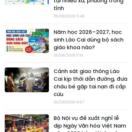
tại nhiều xã, phường trong
tỉnh
05/08/2026 11:46
Năm học 2026–2027, học
sinh Lào Cai dùng bộ sách
giáo khoa nào?
05/08/2026 11:10
Cảnh sát giao thông Lào
Cai kịp thời dẫn đường, đưa
cháu bé gặp tai nạn đi cấp
cứu
05/08/2026 8:57
Bộ Nội vụ đề xuất nghỉ lễ
dịp Ngày Văn hóa Việt Nam