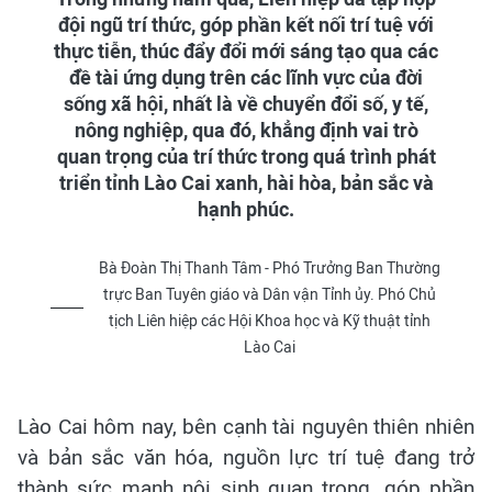
đội ngũ trí thức, góp phần kết nối trí tuệ với
thực tiễn, thúc đẩy đổi mới sáng tạo qua các
đề tài ứng dụng trên các lĩnh vực của đời
sống xã hội, nhất là về chuyển đổi số, y tế,
nông nghiệp, qua đó, khẳng định vai trò
quan trọng của trí thức trong quá trình phát
triển tỉnh Lào Cai xanh, hài hòa, bản sắc và
hạnh phúc.
Bà Đoàn Thị Thanh Tâm - Phó Trưởng Ban Thường
trực Ban Tuyên giáo và Dân vận Tỉnh ủy. Phó Chủ
tịch Liên hiệp các Hội Khoa học và Kỹ thuật tỉnh
Lào Cai
Lào Cai hôm nay, bên cạnh tài nguyên thiên nhiên
và bản sắc văn hóa, nguồn lực trí tuệ đang trở
thành sức mạnh nội sinh quan trọng, góp phần