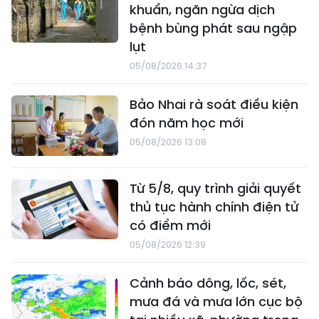
khuẩn, ngăn ngừa dịch
bệnh bùng phát sau ngập
lụt
05/08/2026 14:37
Bảo Nhai rà soát điều kiện
đón năm học mới
05/08/2026 13:08
Từ 5/8, quy trình giải quyết
thủ tục hành chính điện tử
có điểm mới
05/08/2026 12:39
Cảnh báo dông, lốc, sét,
mưa đá và mưa lớn cục bộ