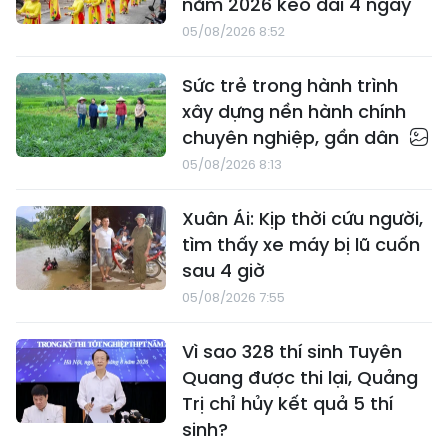
năm 2026 kéo dài 4 ngày
05/08/2026 8:52
Sức trẻ trong hành trình
xây dựng nền hành chính
chuyên nghiệp, gần dân
05/08/2026 8:13
Xuân Ái: Kịp thời cứu người,
tìm thấy xe máy bị lũ cuốn
sau 4 giờ
05/08/2026 7:55
Vì sao 328 thí sinh Tuyên
Quang được thi lại, Quảng
Trị chỉ hủy kết quả 5 thí
sinh?