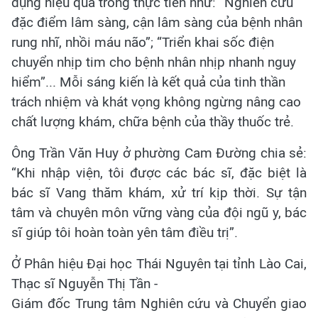
dụng hiệu quả trong thực tiễn như: “Nghiên cứu
đặc điểm lâm sàng, cận lâm sàng của bệnh nhân
rung nhĩ, nhồi máu não”; “Triển khai sốc điện
chuyển nhịp tim cho bệnh nhân nhịp nhanh nguy
hiểm”... Mỗi sáng kiến là kết quả của tinh thần
trách nhiệm và khát vọng không ngừng nâng cao
chất lượng khám, chữa bệnh của thầy thuốc trẻ.
Ông Trần Văn Huy ở phường Cam Đường chia sẻ:
“Khi nhập viện, tôi được các bác sĩ, đặc biệt là
bác sĩ Vang thăm khám, xử trí kịp thời. Sự tận
tâm và chuyên môn vững vàng của đội ngũ y, bác
sĩ giúp tôi hoàn toàn yên tâm điều trị”.
Ở Phân hiệu Đại học Thái Nguyên tại tỉnh Lào Cai,
Thạc sĩ Nguyễn Thị Tần -
Giám đốc Trung tâm Nghiên cứu và Chuyển giao